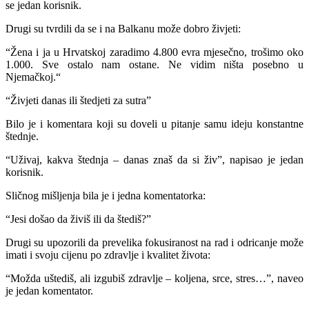
se jedan korisnik.
Drugi su tvrdili da se i na Balkanu može dobro živjeti:
“Žena i ja u Hrvatskoj zaradimo 4.800 evra mjesečno, trošimo oko
1.000. Sve ostalo nam ostane. Ne vidim ništa posebno u
Njemačkoj.“
“Živjeti danas ili štedjeti za sutra”
Bilo je i komentara koji su doveli u pitanje samu ideju konstantne
štednje.
“Uživaj, kakva štednja – danas znaš da si živ”, napisao je jedan
korisnik.
Sličnog mišljenja bila je i jedna komentatorka:
“Jesi došao da živiš ili da štediš?”
Drugi su upozorili da prevelika fokusiranost na rad i odricanje može
imati i svoju cijenu po zdravlje i kvalitet života:
“Možda uštediš, ali izgubiš zdravlje – koljena, srce, stres…”, naveo
je jedan komentator.