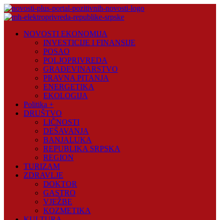
Skip
to
content
Novosti
NOVOSTI EKONOMIJA
Plus
INVESTICIJE I FINANSIJE
POSAO
Portal
POLJOPRIVREDA
pozitivnih
GRAĐEVINARSTVO
vijesti
PRAVNA PITANJA
ENERGETIKA
EKOLOGIJA
Politika +
DRUŠTVO
LIČNOSTI
DEŠAVANJA
BANJALUKA
REPUBLIKA SRPSKA
REGION
TURIZAM
ZDRAVLJE
DOKTOR
GASTRO
VJEŽBE
KOZMETIKA
KULTURA