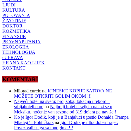
LJUDI
KULTURA
PUTOVANJA
ŽIVOTINJE
DOKTOR
KOZMETIKA
FINANSIJE
PRAVNAPITANJA
EKOLOGIJA
TEHNOLOGIJA
eUPRAVA
HRANA KAO LIJEK
KONTAKT
KOMENTARI
Milorad curcic
na
KINESKE KOPIJE SATOVA NE
MOŽETE OTKRITI GOLIM OKOM !!!
Najveći hotel na svetu: broj soba, lokacija i rekordi -
srbijahoteli.com
na
Najbolji hotel u svijetu nalazi se u
Meksiku, noćenje van sezone od 319 dolara pa naviše !
Ko je Igor Dodik, koji je u Banjaluci ugostio Donalda Trampa
Mlađeg? - Politički.rs
na
Igor Dodik je ultra dobar frajer:
Povezivali su ga sa mnogima !!!