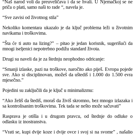
“Naš narod voli da preuveličava i da se hvali. U Njemačkoj se ne
priča o plati, samo naši to rade “, navela je.
“Sve zavisi od životnog stila”
Nekoliko komentara ukazalo je da ključ problema leži u životnim
navikama i troškovima.
“Šta će ti auto na lizing?” – pitao je jedan korisnik, sugerišući da
mnogi iseljenici nepotrebno podižu standard života.
Drugi su naveli da je za štednju neophodno odricanje:
“Smanji izlaske, pazi na troškove, naročito ako piješ. Evropa pojede
sve. Ako si disciplinovan, možeš da uštediš i 1.000 do 1.500 evra
mjesečno.”
Pojedini su zaključili da je ključ u minimalizmu:
“Ako želiš da štediš, moraš da živiš skromno, bez mnogo izlazaka i
sa kontrolisanim troškovima. Tek tada se nešto može sačuvati”
Rasprava je otišla i u drugom pravcu, od štednje do odluke o
odlasku iz inostranstva.
“Vrati se, kupi dvije koze i dvije ovce i svoj si na svome” , našalio