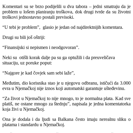
Komentari su se brzo podijelili u dva tabora – jedni smatraju da je
problem u lošem planiranju troškova, dok drugi tvrde da su životni
troškovi jednostavno postali previsoki.
“U tebi je problem”, glasio je jedan od najdirektnijih komentara.
Drugi su bili još oštriji:
“Finansijski si nepismen i neodgovoran”.
Neki su otišli korak dalje pa su ga optužili i da preuveličava
situaciju, uz poruke poput:
“Najgore je kad čovjek sam sebi laže”,
Međutim, dio korisnika stao je u njegovu odbranu, ističući da 3.000
evra u Njemačkoj nije iznos koji automatski garantuje ušteđevinu.
“Za život u Njemačkoj to nije mnogo, to je normalna plata. Kad sve
platiš, ne ostane mnogo za štednju”, napisala je jedna komentatorka
koja živi u Njemačkoj.
Ona je dodala i da ljudi sa Balkana često imaju nerealnu sliku o
platama i standardu u Njemačkoj.