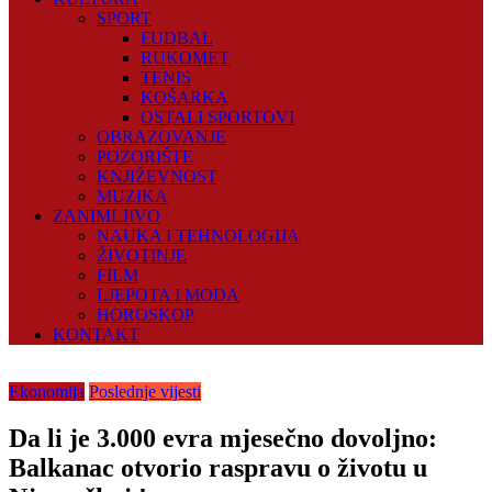
SPORT
FUDBAL
RUKOMET
TENIS
KOŠARKA
OSTALI SPORTOVI
OBRAZOVANJE
POZORIŠTE
KNJIŽEVNOST
MUZIKA
ZANIMLJIVO
NAUKA I TEHNOLOGIJA
ŽIVOTINJE
FILM
LJEPOTA I MODA
HOROSKOP
KONTAKT
Ekonomija
Poslednje vijesti
Da li je 3.000 evra mjesečno dovoljno:
Balkanac otvorio raspravu o životu u