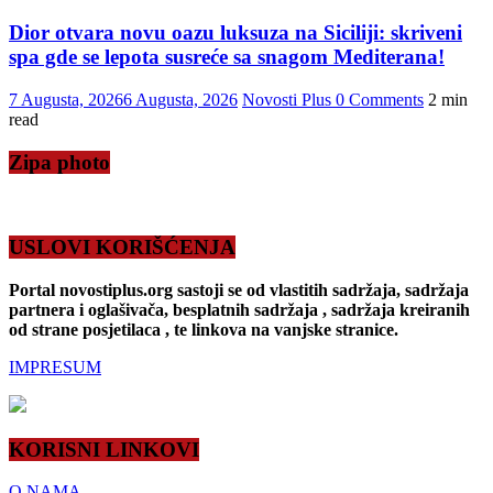
Dior otvara novu oazu luksuza na Siciliji: skriveni
spa gde se lepota susreće sa snagom Mediterana!
7 Augusta, 2026
6 Augusta, 2026
Novosti Plus
0 Comments
2 min
read
Zipa photo
USLOVI KORIŠĆENJA
Portal novostiplus.org sastoji se od vlastitih sadržaja, sadržaja
partnera i oglašivača, besplatnih sadržaja , sadržaja kreiranih
od strane posjetilaca , te linkova na vanjske stranice.
IMPRESUM
KORISNI LINKOVI
O NAMA