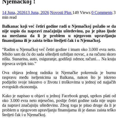
Njemačkoj !
14 Juna, 2026
13 Juna, 2026
Novosti Plus
149 Views
0 Comments
3
min read
Balkanac koji već četiri godine radi u Njemačkoj požalio se da
nije uspio da napravi značajniju ušteđevinu, pa je pitao ljude
na mrežama da li je problem u njegovom upravljanju
finansijama ili je zaista teško štedjeti čak i u Njemačkoj.
“Radim u Njemačkoj već četiri godine i imam oko 3.000 evra neto.
Mislio sam da ću do sada uštedjeti ozbiljan novac, a na računu skoro
ništa. Stanarina, auto, osiguranje, godišnji odmor, računi… Na kraju
mjeseca uvijek isto.”
Ova objava jednog radnika iz Njemačke pokrenula je burnu
raspravu među iseljenicima sa Balkana, nakon što je iskreno
podijelio svoje iskustvo o životu i troškovima u jednoj od najjačih
evropskih ekonomija.
Kako je napisao u objavi u jednoj Facebook grupi, uprkos plati od
oko 3.000 evra neto mjesečno, poslije četiri godine rada nije uspio
da napravi značajniju ušteđevinu. Zbog toga je pitao druge da li je
problem u njegovom upravljanju finansijama ili je danas zaista teško
štedjeti čak i u Njemačkoj.