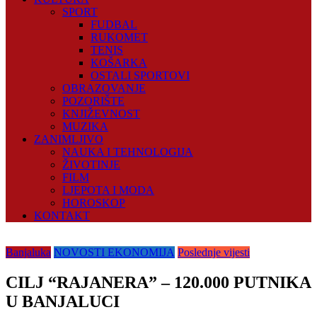
SPORT
FUDBAL
RUKOMET
TENIS
KOŠARKA
OSTALI SPORTOVI
OBRAZOVANJE
POZORIŠTE
KNJIŽEVNOST
MUZIKA
ZANIMLJIVO
NAUKA I TEHNOLOGIJA
ŽIVOTINJE
FILM
LJEPOTA I MODA
HOROSKOP
KONTAKT
Banjaluka
NOVOSTI EKONOMIJA
Poslednje vijesti
CILJ “RAJANERA” – 120.000 PUTNIKA
U BANJALUCI