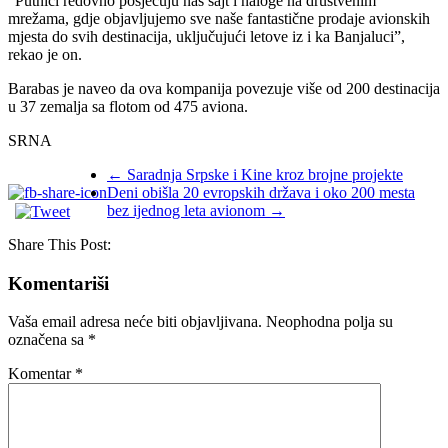
“Putnici redovno posjećuju naš sajt i naloge na društvenim
mrežama, gdje objavljujemo sve naše fantastične prodaje avionskih
mjesta do svih destinacija, uključujući letove iz i ka Banjaluci”,
rekao je on.
Barabas je naveo da ova kompanija povezuje više od 200 destinacija
u 37 zemalja sa flotom od 475 aviona.
SRNA
←
Saradnja Srpske i Kine kroz brojne projekte
Deni obišla 20 evropskih država i oko 200 mesta
bez ijednog leta avionom
→
Share This Post:
Komentariši
Vaša email adresa neće biti objavljivana.
Neophodna polja su
označena sa
*
Komentar
*