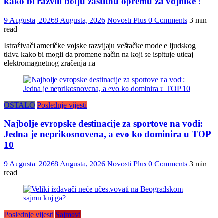
kako bi razvili bolju zaštitnu opremu za vojnike !
9 Augusta, 2026
8 Augusta, 2026
Novosti Plus
0 Comments
3 min
read
Istraživači američke vojske razvijaju veštačke modele ljudskog
tkiva kako bi mogli da promene način na koji se ispituje uticaj
elektromagnetnog zračenja na
OSTALO
Poslednje vijesti
Najbolje evropske destinacije za sportove na vodi:
Jedna je neprikosnovena, a evo ko dominira u TOP
10
9 Augusta, 2026
8 Augusta, 2026
Novosti Plus
0 Comments
3 min
read
Poslednje vijesti
Sajmovi