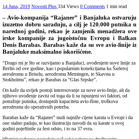
14 Juna, 2019
Novosti Plus
334 Views
0 Comments
1 min read
– Avio-kompanija “Rajaner” i Banjaluka ostvaruju
izuzetno dobru saradnju, a cilj je 120.000 putnika u
narednoj godini, rekao je zamjenik menadžera ove
irske kompanije za jugoistočnu Evropu i Balkan
Denis Barabas.
Barabas kaže da su sve avio-linije iz
Banjaluke maksimalno iskorišćene.
“Drago mi je što se razvijamo u Banjaluci, uvođenjem nove linije za
Berlin od ove godine, kao i popularnim konekcijama ka Šarleroj
aerodromu u Briselu, aerodromu Memingen, te Skavsta u
Stokholmu”, rekao je Barabas za “Glas Srpske”.
On kaže da uvijek postoji interesovanje za nove avio-linije, ali da
njihovo uvođenje zavisi od toga da li su ispunjeni svi faktori, od
potražnje putnika, dostupnih kapaciteta avio-flote, troškova
aerodroma do operativnih potreba.
Barabas kaže da “Rajaner” nudi najniže cijene karata u Evropi i da
one stalno padaju, te kao ilustraciju navodi da su karate u ovoj
godini pojeftinile za šest odsto, i to na 37 evra.