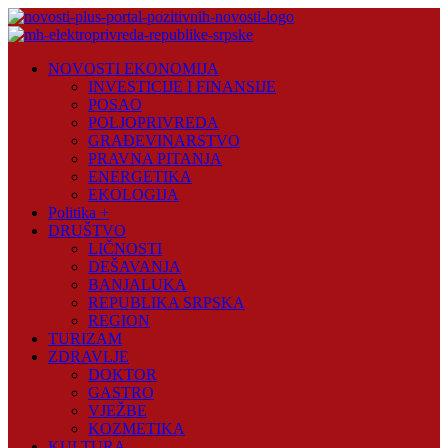
Skip
to
content
Novosti
NOVOSTI EKONOMIJA
Plus
INVESTICIJE I FINANSIJE
POSAO
Portal
POLJOPRIVREDA
pozitivnih
GRAĐEVINARSTVO
vijesti
PRAVNA PITANJA
ENERGETIKA
EKOLOGIJA
Politika +
DRUŠTVO
LIČNOSTI
DEŠAVANJA
BANJALUKA
REPUBLIKA SRPSKA
REGION
TURIZAM
ZDRAVLJE
DOKTOR
GASTRO
VJEŽBE
KOZMETIKA
KULTURA