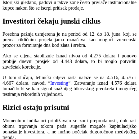
Istorijski gledano, padovi u takve zone često privlače institucionalne
kupce nakon što se iscrpi pritisak prodaje.
Investitori čekaju junski ciklus
Posebna pažnja usmjerena je na period od 12. do 18. juna, koji se
prema cikličnim projekcijama označava kao mogući vremenski
prozor za formiranje dna kod zlata i srebra.
Ako se cijena stabilizuje iznad nivoa od 4.275 dolara i ponovo
probije dnevni prosjek od 4.443 dolara, to bi moglo potvrditi
završetak korekcije.
U tom slučaju, tehnički ciljevi rasta nalaze se na 4.516, 4.576 i
4.667 dolara, navodi “
Investing
“. Zatvaranje iznad 4.576 dolara
tumačilo bi se kao signal snažnijeg bikovskog preokreta i mogućeg
testiranja rekordnih vrijednosti.
Rizici ostaju prisutni
Momentum indikatori približavaju se zoni preprodanosti, dok rast
obima trgovanja tokom pada sugeriše moguće kapitulacijsko
ponašanje investitora, a ne nužno početak dugoročnog medvjeđeg
trenda.