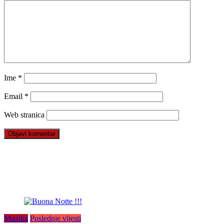
Ime
*
Email
*
Web stranica
Muzika
Poslednje vijesti