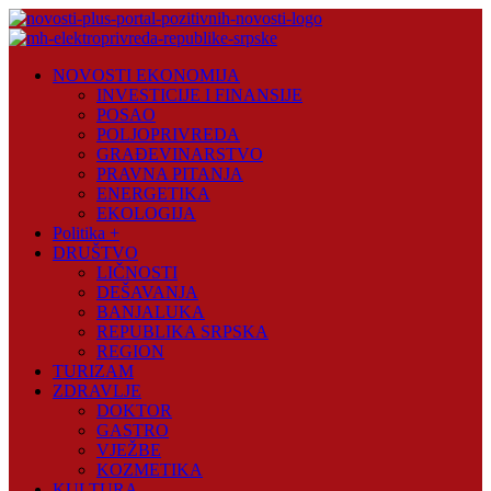
Skip
to
content
Novosti
NOVOSTI EKONOMIJA
Plus
INVESTICIJE I FINANSIJE
POSAO
Portal
POLJOPRIVREDA
pozitivnih
GRAĐEVINARSTVO
vijesti
PRAVNA PITANJA
ENERGETIKA
EKOLOGIJA
Politika +
DRUŠTVO
LIČNOSTI
DEŠAVANJA
BANJALUKA
REPUBLIKA SRPSKA
REGION
TURIZAM
ZDRAVLJE
DOKTOR
GASTRO
VJEŽBE
KOZMETIKA
KULTURA