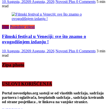
10 Augusta, 2026
9 Augusta, 2026
Novosti Plus
0 Comments
5 min
read
Film
Poslednje vijesti
Filmski festival u Veneciji: sve što znamo o
ovogodišnjem izdanju !
10 Augusta, 2026
9 Augusta, 2026
Novosti Plus
0 Comments
3 min
read
Zipa photo
USLOVI KORIŠĆENJA
Portal novostiplus.org sastoji se od vlastitih sadržaja, sadržaja
partnera i oglašivača, besplatnih sadržaja , sadržaja kreiranih
od strane posjetilaca , te linkova na vanjske stranice.