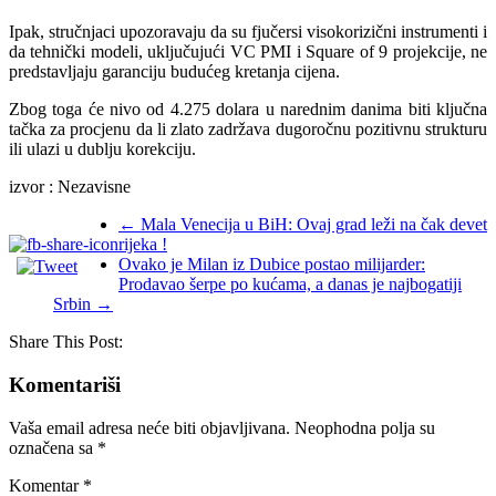
Ipak, stručnjaci upozoravaju da su fjučersi visokorizični instrumenti i
da tehnički modeli, uključujući VC PMI i Square of 9 projekcije, ne
predstavljaju garanciju budućeg kretanja cijena.
Zbog toga će nivo od 4.275 dolara u narednim danima biti ključna
tačka za procjenu da li zlato zadržava dugoročnu pozitivnu strukturu
ili ulazi u dublju korekciju.
izvor : Nezavisne
←
Mala Venecija u BiH: Ovaj grad leži na čak devet
rijeka !
Ovako je Milan iz Dubice postao milijarder:
Prodavao šerpe po kućama, a danas je najbogatiji
Srbin
→
Share This Post:
Komentariši
Vaša email adresa neće biti objavljivana.
Neophodna polja su
označena sa
*
Komentar
*