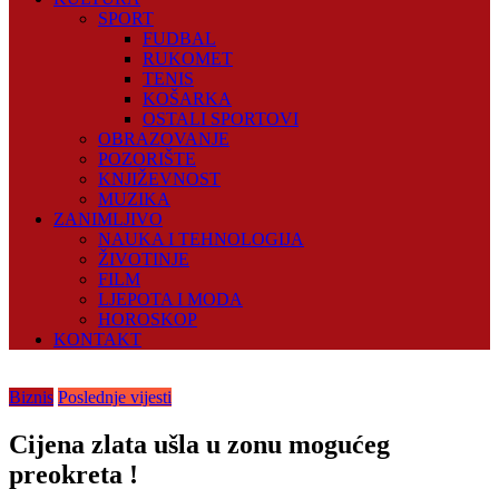
SPORT
FUDBAL
RUKOMET
TENIS
KOŠARKA
OSTALI SPORTOVI
OBRAZOVANJE
POZORIŠTE
KNJIŽEVNOST
MUZIKA
ZANIMLJIVO
NAUKA I TEHNOLOGIJA
ŽIVOTINJE
FILM
LJEPOTA I MODA
HOROSKOP
KONTAKT
Biznis
Poslednje vijesti
Cijena zlata ušla u zonu mogućeg
preokreta !