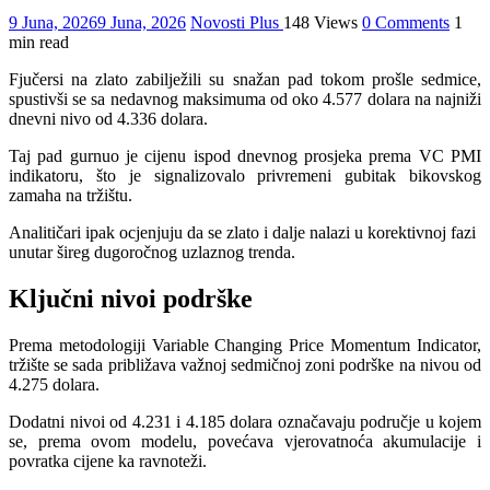
9 Juna, 2026
9 Juna, 2026
Novosti Plus
148 Views
0 Comments
1
min read
Fjučersi na zlato zabilježili su snažan pad tokom prošle sedmice,
spustivši se sa nedavnog maksimuma od oko 4.577 dolara na najniži
dnevni nivo od 4.336 dolara.
Taj pad gurnuo je cijenu ispod dnevnog prosjeka prema VC PMI
indikatoru, što je signalizovalo privremeni gubitak bikovskog
zamaha na tržištu.
Analitičari ipak ocjenjuju da se zlato i dalje nalazi u korektivnoj fazi
unutar šireg dugoročnog uzlaznog trenda.
Ključni nivoi podrške
Prema metodologiji Variable Changing Price Momentum Indicator,
tržište se sada približava važnoj sedmičnoj zoni podrške na nivou od
4.275 dolara.
Dodatni nivoi od 4.231 i 4.185 dolara označavaju područje u kojem
se, prema ovom modelu, povećava vjerovatnoća akumulacije i
povratka cijene ka ravnoteži.