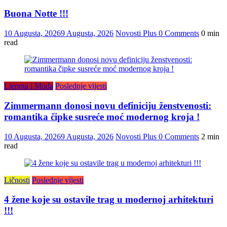
Buona Notte !!!
10 Augusta, 2026
9 Augusta, 2026
Novosti Plus
0 Comments
0 min
read
Ljepota i Moda
Poslednje vijesti
Zimmermann donosi novu definiciju ženstvenosti:
romantika čipke susreće moć modernog kroja !
10 Augusta, 2026
9 Augusta, 2026
Novosti Plus
0 Comments
2 min
read
Ličnosti
Poslednje vijesti
4 žene koje su ostavile trag u modernoj arhitekturi
!!!