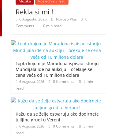
Muzika
Poslednje vijesti
Rekla si mi !
6 Augusta, 2026
Novosti Plus
0
Comments
0 min read
Lopta kojom je Maradona ispisao istoriju
Mundijala ide na aukciju – očekuje se
cena veća od 10 miliona dolara
0 Comments
2 min
6 Augusta, 2026
read
Kažu da se želje ostvaruju ako dodirnete
Julijine grudi u Veroni !
0 Comments
3 min
6 Augusta, 2026
read