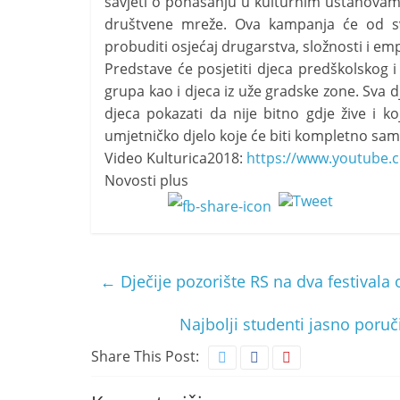
savjeti o ponašanju u kulturnim ustanovama 
društvene mreže. Ova kampanja će od sv
probuditi osjećaj drugarstva, složnosti i emp
Predstave će posjetiti djeca predškolskog i š
grupa kao i djeca iz uže gradske zone. Sva d
djeca pokazati da nije bitno gdje žive i k
umjetničko djelo koje će biti kompletno samo
Video Kulturica2018:
https://www.youtube
Novosti plus
←
Dječije pozorište RS na dva festivala 
Najbolji studenti jasno poruči
Share This Post: