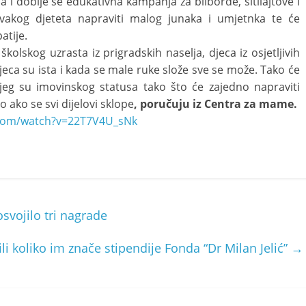
i dobije se edukativna kampanja za bilborde, sitilajtove i
akog djeteta napraviti malog junaka i umjetnka te će
atije.
kolskog uzrasta iz prigradskih naselja, djeca iz osjetljivih
jeca su ista i kada se male ruke slože sve se može. Tako će
ojeg su imovinskog statusa tako što će zajedno napraviti
 ako se svi dijelovi sklope
, poručuju iz Centra za mame.
.com/watch?v=22T7V4U_sNk
osvojilo tri nagrade
li koliko im znače stipendije Fonda “Dr Milan Jelić”
→