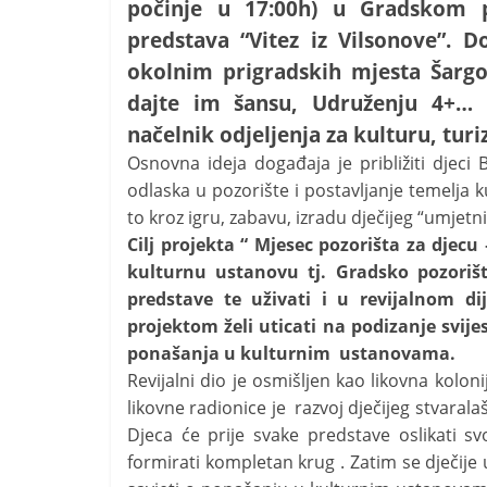
počinje u 17:00h) u Gradskom p
predstava “Vitez iz Vilsonove”. D
okolnim prigradskih mjesta Šargov
dajte im šansu, Udruženju 4+… M
načelnik odjeljenja za kulturu, turi
Osnovna ideja događaja je približiti djeci
odlaska u pozorište i postavljanje temelja 
to kroz igru, zabavu, izradu dječijeg “umjetni
Cilj projekta “ Mjesec pozorišta za djec
kulturnu ustanovu tj. Gradsko pozorišt
predstave te uživati i u revijalnom d
projektom želi uticati na podizanje svije
ponašanja u kulturnim ustanovama.
Revijalni dio je osmišljen kao likovna kolon
likovne radionice je razvoj dječijeg stvarala
Djeca će prije svake predstave oslikati s
formirati kompletan krug . Zatim se dječije 