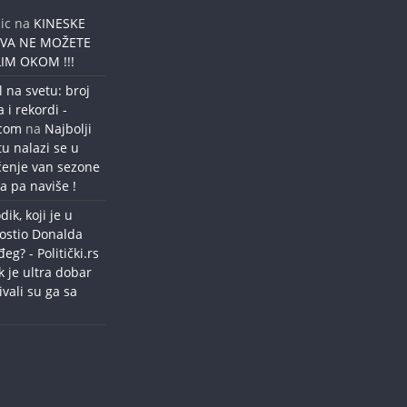
ic
na
KINESKE
OVA NE MOŽETE
IM OKOM !!!
l na svetu: broj
a i rekordi -
.com
na
Najbolji
tu nalazi se u
ćenje van sezone
a pa naviše !
dik, koji je u
ostio Donalda
g? - Politički.rs
k je ultra dobar
ivali su ga sa