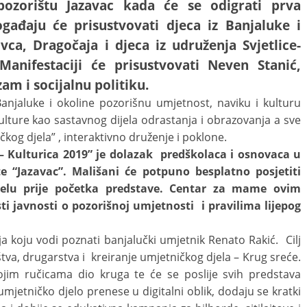
ozorištu Jazavac kada će se odigrati prva
ogađaju će prisustvovati djeca iz Banjaluke i
ca, Dragočaja i djeca iz udruženja Svjetlice-
anifestaciji će prisustvovati Neven Stanić,
zam i socijalnu politiku.
 Banjaluke i okoline pozorišnu umjetnost, naviku i kulturu
kulture kao sastavnog dijela odrastanja i obrazovanja a sve
čkog djela” , interaktivno druženje i poklone.
u – Kulturica 2019” je dolazak predškolaca i osnovaca u
e “Jazavac”. Mališani će potpuno besplatno posjetiti
ijelu prije početka predstave. Centar za mame ovim
sti javnosti o pozorišnoj umjetnosti i pravilima lijepog
ija koju vodi poznati banjalučki umjetnik Renato Rakić. Cilj
štva, drugarstva i kreiranje umjetničkog djela – Krug sreće.
vojim ručicama dio kruga te će se poslije svih predstava
umjetničko djelo prenese u digitalni oblik, dodaju se kratki