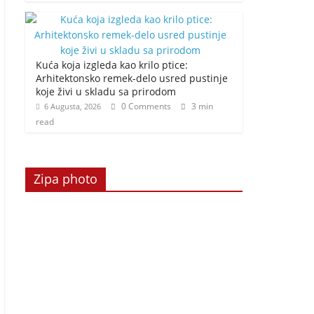
Kuća koja izgleda kao krilo ptice:
Arhitektonsko remek-delo usred pustinje
koje živi u skladu sa prirodom
0 Comments
3 min
6 Augusta, 2026
read
Zipa photo