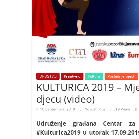
i
t
i
v
n
i
h
v
i
DRUŠTVO
Kreativno
Kultura
Poslednje vijesti
j
KULTURICA 2019 – Mje
e
djecu (video)
s
t
16 Septembra, 2019
Novosti Plus
319 Views
i
Udruženje građana Centar za
#Kulturica2019 u utorak 17.09.201