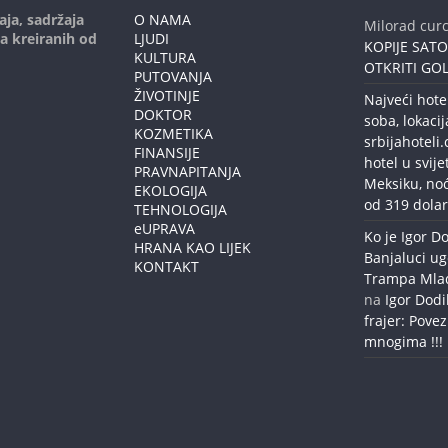
aja, sadržaja
O NAMA
Milorad curc
ja kreiranih od
LJUDI
KOPIJE SAT
KULTURA
OTKRITI GOL
PUTOVANJA
ŽIVOTINJE
Najveći hote
DOKTOR
soba, lokacij
KOZMETIKA
srbijahoteli
FINANSIJE
hotel u svije
PRAVNAPITANJA
Meksiku, no
EKOLOGIJA
od 319 dolar
TEHNOLOGIJA
eUPRAVA
Ko je Igor Do
HRANA KAO LIJEK
Banjaluci ug
KONTAKT
Trampa Mlađe
na
Igor Dodi
frajer: Povez
mnogima !!!