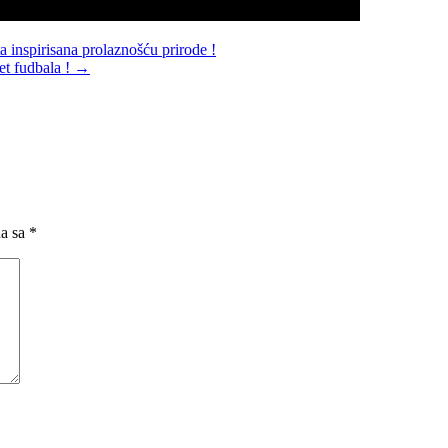
inspirisana prolaznošću prirode !
jet fudbala !
→
na sa
*