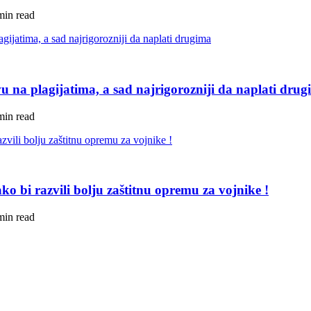
min read
u na plagijatima, a sad najrigorozniji da naplati dru
min read
ko bi razvili bolju zaštitnu opremu za vojnike !
min read