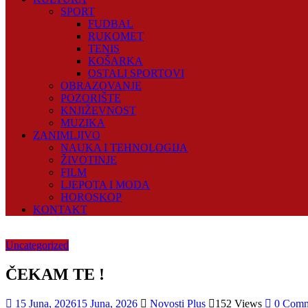
SPORT
FUDBAL
RUKOMET
TENIS
KOŠARKA
OSTALI SPORTOVI
OBRAZOVANJE
POZORIŠTE
KNJIŽEVNOST
MUZIKA
ZANIMLJIVO
NAUKA I TEHNOLOGIJA
ŽIVOTINJE
FILM
LJEPOTA I MODA
HOROSKOP
KONTAKT
Uncategorized
ČEKAM TE !
15 Juna, 2026
15 Juna, 2026
Novosti Plus
152 Views
0 Comm