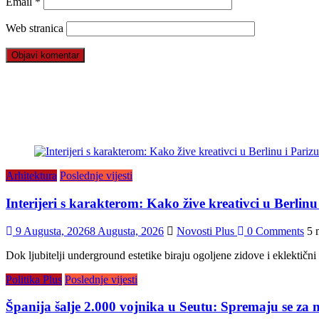
Email
*
Web stranica
Arhitektura
Poslednje vijesti
Interijeri s karakterom: Kako žive kreativci u Berlinu
9 Augusta, 2026
8 Augusta, 2026
Novosti Plus
0 Comments
5 
Dok ljubitelji underground estetike biraju ogoljene zidove i eklektični b
Politika Plus
Poslednje vijesti
Španija šalje 2.000 vojnika u Seutu: Spremaju se za n