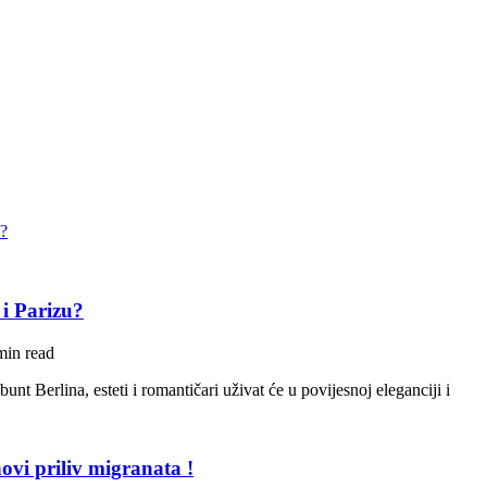
 i Parizu?
min read
unt Berlina, esteti i romantičari uživat će u povijesnoj eleganciji i
ovi priliv migranata !