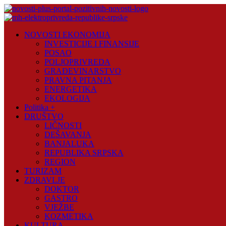
Skip
to
content
Novosti
NOVOSTI EKONOMIJA
Plus
INVESTICIJE I FINANSIJE
POSAO
Portal
POLJOPRIVREDA
pozitivnih
GRAĐEVINARSTVO
vijesti
PRAVNA PITANJA
ENERGETIKA
EKOLOGIJA
Politika +
DRUŠTVO
LIČNOSTI
DEŠAVANJA
BANJALUKA
REPUBLIKA SRPSKA
REGION
TURIZAM
ZDRAVLJE
DOKTOR
GASTRO
VJEŽBE
KOZMETIKA
KULTURA