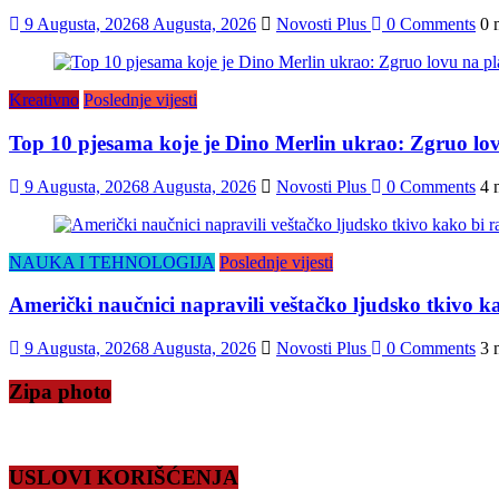
9 Augusta, 2026
8 Augusta, 2026
Novosti Plus
0 Comments
0 
Kreativno
Poslednje vijesti
Top 10 pjesama koje je Dino Merlin ukrao: Zgruo lov
9 Augusta, 2026
8 Augusta, 2026
Novosti Plus
0 Comments
4 
NAUKA I TEHNOLOGIJA
Poslednje vijesti
Američki naučnici napravili veštačko ljudsko tkivo ka
9 Augusta, 2026
8 Augusta, 2026
Novosti Plus
0 Comments
3 
Zipa photo
USLOVI KORIŠĆENJA