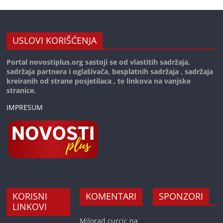
USLOVI KORIŠĆENJA
Portal novostiplus.org sastoji se od vlastitih sadržaja,
sadržaja partnera i oglašivača, besplatnih sadržaja , sadržaja
kreiranih od strane posjetilaca , te linkova na vanjske
stranice.
IMPRESUM
KORISNI
KOMENTARI
SPONZORI
LINKOVI
Milorad curcic
na