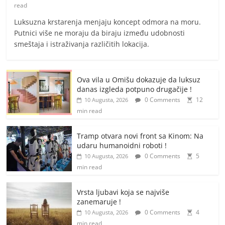
read
Luksuzna krstarenja menjaju koncept odmora na moru.
Putnici više ne moraju da biraju između udobnosti
smeštaja i istraživanja različitih lokacija.
Ova vila u Omišu dokazuje da luksuz
danas izgleda potpuno drugačije !
0 Comments
12
10 Augusta, 2026
min read
Tramp otvara novi front sa Kinom: Na
udaru humanoidni roboti !
0 Comments
5
10 Augusta, 2026
min read
Vrsta ljubavi koja se najviše
zanemaruje !
0 Comments
4
10 Augusta, 2026
min read