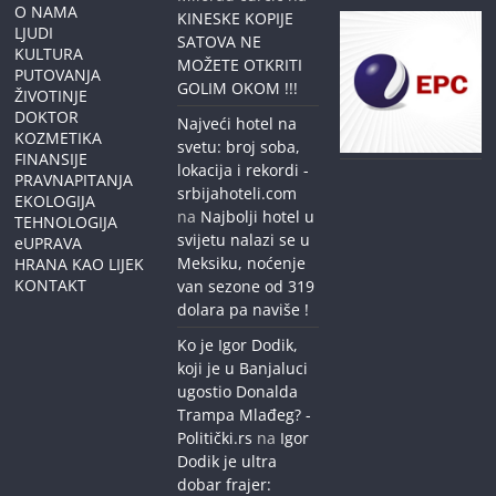
O NAMA
KINESKE KOPIJE
LJUDI
SATOVA NE
KULTURA
MOŽETE OTKRITI
PUTOVANJA
GOLIM OKOM !!!
ŽIVOTINJE
DOKTOR
Najveći hotel na
KOZMETIKA
svetu: broj soba,
FINANSIJE
lokacija i rekordi -
PRAVNAPITANJA
srbijahoteli.com
EKOLOGIJA
na
Najbolji hotel u
TEHNOLOGIJA
svijetu nalazi se u
eUPRAVA
Meksiku, noćenje
HRANA KAO LIJEK
KONTAKT
van sezone od 319
dolara pa naviše !
Ko je Igor Dodik,
koji je u Banjaluci
ugostio Donalda
Trampa Mlađeg? -
Politički.rs
na
Igor
Dodik je ultra
dobar frajer: