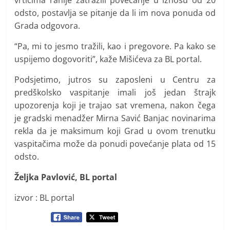
odsto, postavlja se pitanje da li im nova ponuda od
Grada odgovora.
“Pa, mi to jesmo tražili, kao i pregovore. Pa kako se
uspijemo dogovoriti”, kaže Mišićeva za BL portal.
Podsjetimo, jutros su zaposleni u Centru za
predškolsko vaspitanje imali još jedan štrajk
upozorenja koji je trajao sat vremena, nakon čega
je gradski menadžer Mirna Savić Banjac novinarima
rekla da je maksimum koji Grad u ovom trenutku
vaspitačima može da ponudi povećanje plata od 15
odsto.
Željka Pavlović, BL portal
izvor : BL portal