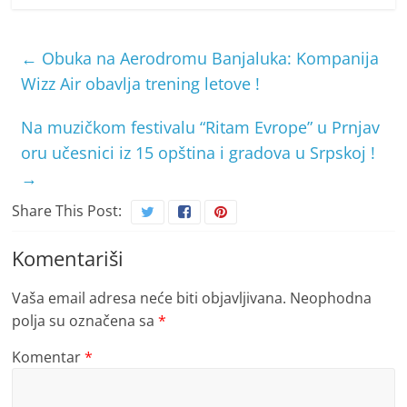
←
Obuka na Aerodromu Banjaluka: Kompanija
Wizz Air obavlja trening letove !
Na muzičkom festivalu “Ritam Evrope” u Prnjav
oru učesnici iz 15 opština i gradova u Srpskoj !
→
Share This Post:
Komentariši
Vaša email adresa neće biti objavljivana.
Neophodna
polja su označena sa
*
Komentar
*