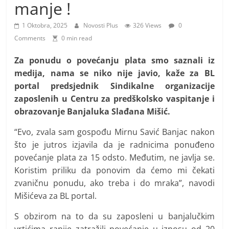
i
manje !
t
1 Oktobra, 2025
Novosti Plus
326 Views
0
i
Comments
0 min read
v
n
Za ponudu o povećanju plata smo saznali iz
medija, nama se niko nije javio, kaže za BL
i
portal predsjednik Sindikalne organizacije
h
zaposlenih u Centru za predškolsko vaspitanje i
v
obrazovanje Banjaluka Slađana Mišić.
i
j
“Evo, zvala sam gospođu Mirnu Savić Banjac nakon
što je jutros izjavila da je radnicima ponuđeno
e
povećanje plata za 15 odsto. Međutim, ne javlja se.
s
Koristim priliku da ponovim da ćemo mi čekati
t
zvaničnu ponudu, ako treba i do mraka”, navodi
i
Mišićeva za BL portal.
S obzirom na to da su zaposleni u banjalučkim
vrtićima ranije zatražili povećanje u iznosu od 20