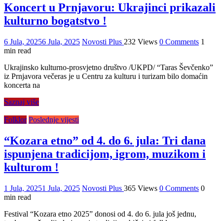
Koncert u Prnjavoru: Ukrajinci prikazali
kulturno bogatstvo !
6 Jula, 2025
6 Jula, 2025
Novosti Plus
232 Views
0 Comments
1
min read
Ukrajinsko kulturno-prosvjetno društvo /UKPD/ “Taras Ševčenko”
iz Prnjavora večeras je u Centru za kulturu i turizam bilo domaćin
koncerta na
Saznaj više
Folklor
Poslednje vijesti
“Kozara etno” od 4. do 6. jula: Tri dana
ispunjena tradicijom, igrom, muzikom i
kulturom !
1 Jula, 2025
1 Jula, 2025
Novosti Plus
365 Views
0 Comments
0
min read
Festival “Kozara etno 2025” donosi od 4. do 6. jula još jednu,