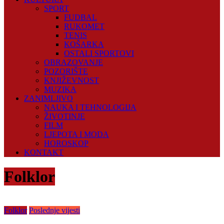
SPORT
FUDBAL
RUKOMET
TENIS
KOŠARKA
OSTALI SPORTOVI
OBRAZOVANJE
POZORIŠTE
KNJIŽEVNOST
MUZIKA
ZANIMLJIVO
NAUKA I TEHNOLOGIJA
ŽIVOTINJE
FILM
LJEPOTA I MODA
HOROSKOP
KONTAKT
Folklor
Folklor
Poslednje vijesti