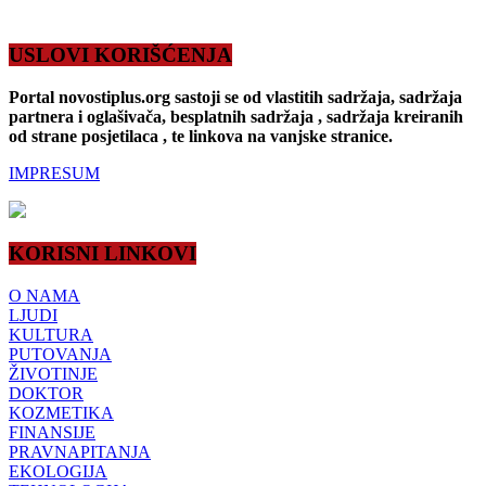
USLOVI KORIŠĆENJA
Portal novostiplus.org sastoji se od vlastitih sadržaja, sadržaja
partnera i oglašivača, besplatnih sadržaja , sadržaja kreiranih
od strane posjetilaca , te linkova na vanjske stranice.
IMPRESUM
KORISNI LINKOVI
O NAMA
LJUDI
KULTURA
PUTOVANJA
ŽIVOTINJE
DOKTOR
KOZMETIKA
FINANSIJE
PRAVNAPITANJA
EKOLOGIJA