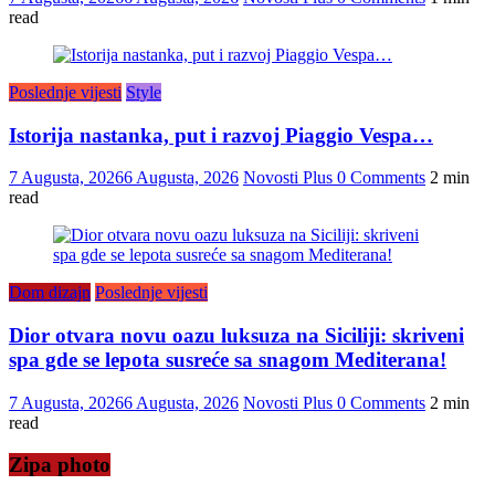
read
Poslednje vijesti
Style
Istorija nastanka, put i razvoj Piaggio Vespa…
7 Augusta, 2026
6 Augusta, 2026
Novosti Plus
0 Comments
2 min
read
Dom dizajn
Poslednje vijesti
Dior otvara novu oazu luksuza na Siciliji: skriveni
spa gde se lepota susreće sa snagom Mediterana!
7 Augusta, 2026
6 Augusta, 2026
Novosti Plus
0 Comments
2 min
read
Zipa photo