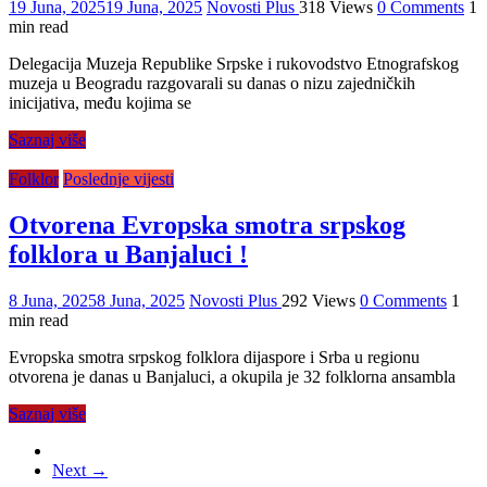
19 Juna, 2025
19 Juna, 2025
Novosti Plus
318 Views
0 Comments
1
min read
Delegacija Muzeja Republike Srpske i rukovodstvo Etnografskog
muzeja u Beogradu razgovarali su danas o nizu zajedničkih
inicijativa, među kojima se
Saznaj više
Folklor
Poslednje vijesti
Otvorena Evropska smotra srpskog
folklora u Banjaluci !
8 Juna, 2025
8 Juna, 2025
Novosti Plus
292 Views
0 Comments
1
min read
Evropska smotra srpskog folklora dijaspore i Srba u regionu
otvorena je danas u Banjaluci, a okupila je 32 folklorna ansambla
Saznaj više
Next →