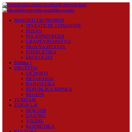
Skip
to
content
Novosti
NOVOSTI EKONOMIJA
Plus
INVESTICIJE I FINANSIJE
POSAO
Portal
POLJOPRIVREDA
pozitivnih
GRAĐEVINARSTVO
vijesti
PRAVNA PITANJA
ENERGETIKA
EKOLOGIJA
Politika +
DRUŠTVO
LIČNOSTI
DEŠAVANJA
BANJALUKA
REPUBLIKA SRPSKA
REGION
TURIZAM
ZDRAVLJE
DOKTOR
GASTRO
VJEŽBE
KOZMETIKA
KULTURA