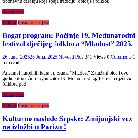
trodnevnu čaroliju koja spaja tradiciju, običaje i folklor.
Saznaj više
Folklor
Poslednje vijesti
Bogat program: Počinje 19. Međunarodni
festival dječijeg folklora “Mladost” 2025.
26 Juna, 2025
26 Juna, 2025
Novosti Plus
341 Views
0 Comments
1
min read
Ansambl narodnih igara i pjesama “Mladost” Zalužani biće i ove
godine domaćin i organizator 19. Međunarodnog festivala dječijeg
folklora pod
Saznaj više
Folklor
Poslednje vijesti
Kulturno nasleđe Srpske: Zmijanjski vez
na izložbi u Parizu !