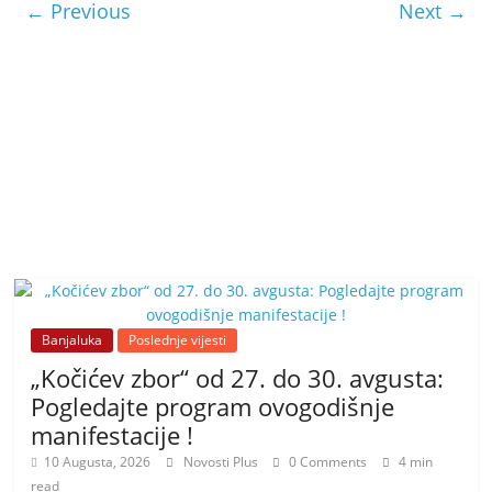
← Previous
Next →
Banjaluka
Poslednje vijesti
„Kočićev zbor“ od 27. do 30. avgusta:
Pogledajte program ovogodišnje
manifestacije !
10 Augusta, 2026
Novosti Plus
0 Comments
4 min
read