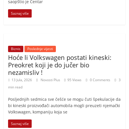
saopštio je Centar
Saznaj više
Biznis
Poslednje vijesti
Hoće li Volkswagen postati kineski:
Preokret koji je do jučer bio
nezamisliv !
13 Jula, 2026
Novosti Plus
95 Views
0 Comments
3
min read
Posljednjih sedmica sve češće se mogu čuti špekulacije da
bi kineski proizvođači automobila mogli preuzeti njemački
Volkswagen, kompaniju koja se
Saznaj više