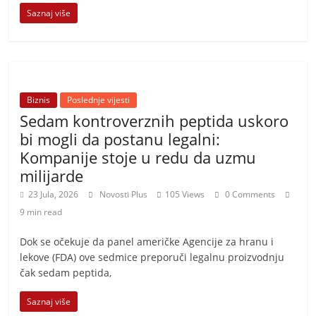
Saznaj više
Biznis
Poslednje vijesti
Sedam kontroverznih peptida uskoro
bi mogli da postanu legalni:
Kompanije stoje u redu da uzmu
milijarde
23 Jula, 2026
Novosti Plus
105 Views
0 Comments
9 min read
Dok se očekuje da panel američke Agencije za hranu i
lekove (FDA) ove sedmice preporuči legalnu proizvodnju
čak sedam peptida,
Saznaj više