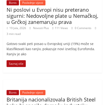
Biznis
Poslednje vijesti
Ni poslovi u Evropi nisu preterano
sigurni: Nedovoljne plate u Nemačkoj,
u Grčkoj zanemaruju prava
19 Jula, 2026
Novosti Plus
111 Views
0 Comments
3 min read
Gotovo svaki peti posao u Evropskoj uniji (19%) može se
klasifikovati kao ranjiv, pokazuje novi izveštaj Eurofonda.
Ranjiv je ako
Saznaj više
Biznis
Poslednje vijesti
Britanija nacionalizovala British Steel