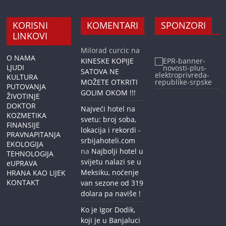
KORISNI
KOMENTARI
SPONZORI
LINKOVI
Milorad curcic
na
O NAMA
KINESKE KOPIJE
LJUDI
SATOVA NE
KULTURA
MOŽETE OTKRITI
PUTOVANJA
GOLIM OKOM !!!
ŽIVOTINJE
DOKTOR
Najveći hotel na
KOZMETIKA
svetu: broj soba,
FINANSIJE
lokacija i rekordi -
PRAVNAPITANJA
srbijahoteli.com
EKOLOGIJA
na
Najbolji hotel u
TEHNOLOGIJA
svijetu nalazi se u
eUPRAVA
Meksiku, noćenje
HRANA KAO LIJEK
KONTAKT
van sezone od 319
dolara pa naviše !
Ko je Igor Dodik,
koji je u Banjaluci