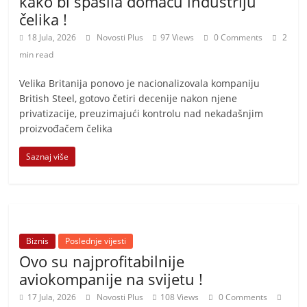
kako bi spasila domaću industriju
čelika !
18 Jula, 2026
Novosti Plus
97 Views
0 Comments
2
min read
Velika Britanija ponovo je nacionalizovala kompaniju
British Steel, gotovo četiri decenije nakon njene
privatizacije, preuzimajući kontrolu nad nekadašnjim
proizvođačem čelika
Saznaj više
Biznis
Poslednje vijesti
Ovo su najprofitabilnije
aviokompanije na svijetu !
17 Jula, 2026
Novosti Plus
108 Views
0 Comments