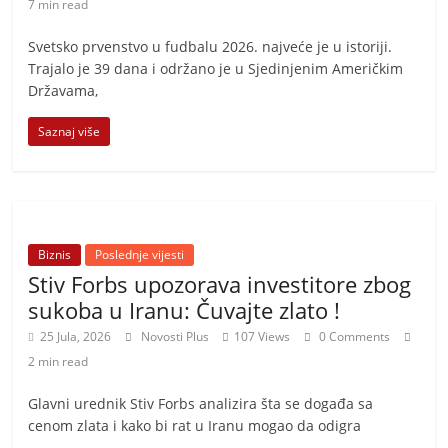
t
7 min read
i
Svetsko prvenstvo u fudbalu 2026. najveće je u istoriji.
v
Trajalo je 39 dana i održano je u Sjedinjenim Američkim
n
Državama,
i
Saznaj više
h
v
i
j
Biznis
e
Poslednje vijesti
Stiv Forbs upozorava investitore zbog
s
sukoba u Iranu: Čuvajte zlato !
t
25 Jula, 2026
Novosti Plus
107 Views
0 Comments
i
2 min read
Glavni urednik Stiv Forbs analizira šta se događa sa
cenom zlata i kako bi rat u Iranu mogao da odigra