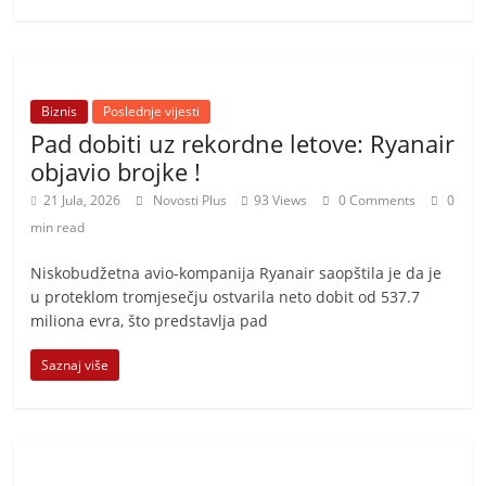
Biznis
Poslednje vijesti
Pad dobiti uz rekordne letove: Ryanair
objavio brojke !
21 Jula, 2026
Novosti Plus
93 Views
0 Comments
0
min read
Niskobudžetna avio-kompanija Ryanair saopštila je da je
u proteklom tromjesečju ostvarila neto dobit od 537.7
miliona evra, što predstavlja pad
Saznaj više