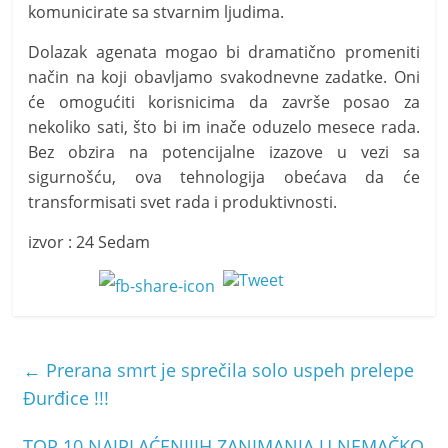
komunicirate sa stvarnim ljudima.
Dolazak agenata mogao bi dramatično promeniti
način na koji obavljamo svakodnevne zadatke. Oni
će omogućiti korisnicima da završe posao za
nekoliko sati, što bi im inače oduzelo mesece rada.
Bez obzira na potencijalne izazove u vezi sa
sigurnošću, ova tehnologija obećava da će
transformisati svet rada i produktivnosti.
izvor : 24 Sedam
←
Prerana smrt je sprečila solo uspeh prelepe
Đurđice !!!
TOP 10 NAJPLAĆENIJIH ZANIMANJA U NEMAČKO