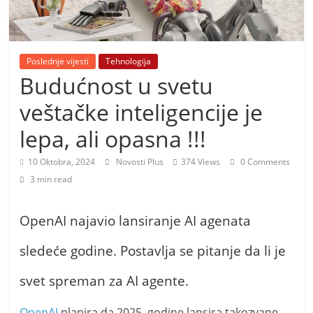
i
t
i
v
Poslednje vijesti
Tehnologija
Budućnost u svetu
n
i
veštačke inteligencije je
h
lepa, ali opasna !!!
v
i
10 Oktobra, 2024
Novosti Plus
374 Views
0 Comments
j
3 min read
e
s
OpenAI najavio lansiranje AI agenata
t
sledeće godine. Postavlja se pitanje da li je
i
svet spreman za AI agente.
OpenAI
planira da 2025. godine lansira takozvane