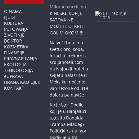
Milorad curcic
na
O NAMA
KINESKE KOPIJE
LJUDI
SATOVA NE
KULTURA
MOŽETE OTKRITI
PUTOVANJA
GOLIM OKOM !!!
ŽIVOTINJE
DOKTOR
Najveći hotel na
KOZMETIKA
svetu: broj soba,
FINANSIJE
lokacija i rekordi -
PRAVNAPITANJA
srbijahoteli.com
EKOLOGIJA
na
Najbolji hotel u
TEHNOLOGIJA
svijetu nalazi se u
eUPRAVA
Meksiku, noćenje
HRANA KAO LIJEK
KONTAKT
van sezone od 319
dolara pa naviše !
Ko je Igor Dodik,
koji je u Banjaluci
ugostio Donalda
Trampa Mlađeg? -
Politički.rs
na
Igor
Dodik je ultra