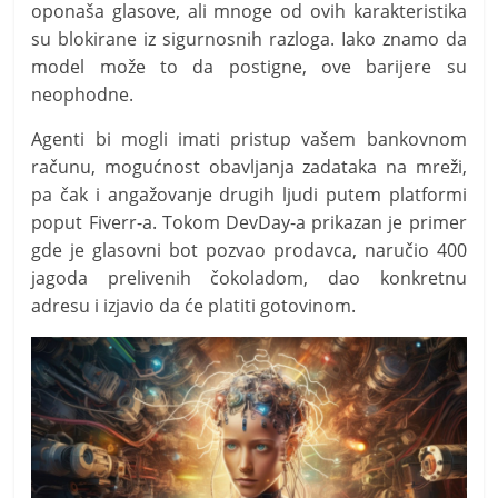
oponaša glasove, ali mnoge od ovih karakteristika
su blokirane iz sigurnosnih razloga. Iako znamo da
model može to da postigne, ove barijere su
neophodne.
Agenti bi mogli imati pristup vašem bankovnom
računu, mogućnost obavljanja zadataka na mreži,
pa čak i angažovanje drugih ljudi putem platformi
poput Fiverr-a. Tokom DevDay-a prikazan je primer
gde je glasovni bot pozvao prodavca, naručio 400
jagoda prelivenih čokoladom, dao konkretnu
adresu i izjavio da će platiti gotovinom.