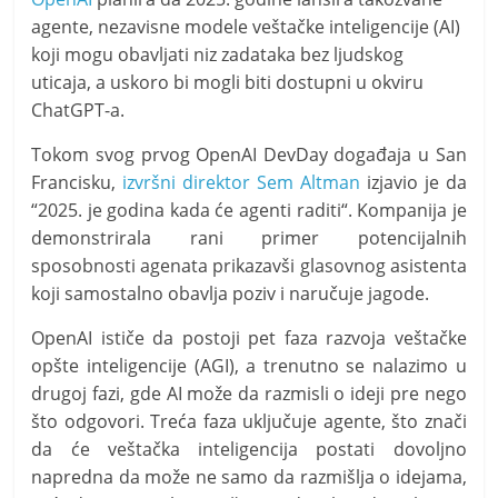
agente, nezavisne modele veštačke inteligencije (AI)
koji mogu obavljati niz zadataka bez ljudskog
uticaja, a uskoro bi mogli biti dostupni u okviru
ChatGPT-a.
Tokom svog prvog OpenAI DevDay događaja u San
Francisku,
izvršni direktor Sem Altman
izjavio je da
“2025. je godina kada će agenti raditi“. Kompanija je
demonstrirala rani primer potencijalnih
sposobnosti agenata prikazavši glasovnog asistenta
koji samostalno obavlja poziv i naručuje jagode.
OpenAI ističe da postoji pet faza razvoja veštačke
opšte inteligencije (AGI), a trenutno se nalazimo u
drugoj fazi, gde AI može da razmisli o ideji pre nego
što odgovori. Treća faza uključuje agente, što znači
da će veštačka inteligencija postati dovoljno
napredna da može ne samo da razmišlja o idejama,