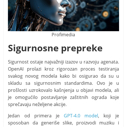
Profimedia
Sigurnosne prepreke
Sigurnost ostaje najvažniji izazov u razvoju agenata.
OpenAI prolazi kroz rigorozan proces testiranja
svakog novog modela kako bi osigurao da su u
skladu sa sigurnosnim standardima. Ovo je u
prošlosti uzrokovalo kašnjenja u objavi modela, ali
je omogućilo postavljanje zaštitnih ograda koje
sprečavaju neželjene akcije.
Jedan od primera je
GPT-4.0 model
, koji je
sposoban da generiše slike, proizvodi muziku i