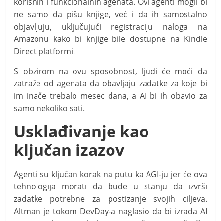
korisnih i funkcionalnih agenata. Ovi agenti mogli bi
ne samo da pišu knjige, već i da ih samostalno
objavljuju, uključujući registraciju naloga na
Amazonu kako bi knjige bile dostupne na Kindle
Direct platformi.
S obzirom na ovu sposobnost, ljudi će moći da
zatraže od agenata da obavljaju zadatke za koje bi
im inače trebalo mesec dana, a AI bi ih obavio za
samo nekoliko sati.
Usklađivanje kao
ključan izazov
Agenti su ključan korak na putu ka AGI-ju jer će ova
tehnologija morati da bude u stanju da izvrši
zadatke potrebne za postizanje svojih ciljeva.
Altman je tokom DevDay-a naglasio da bi izrada AI