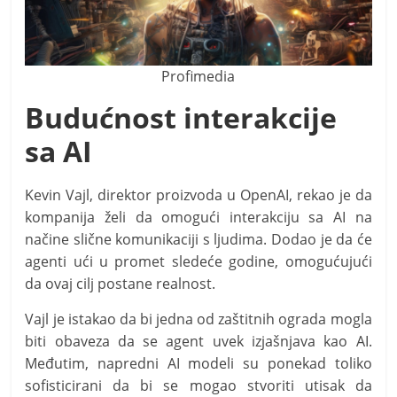
Profimedia
Budućnost interakcije
sa AI
Kevin Vajl, direktor proizvoda u OpenAI, rekao je da
kompanija želi da omogući interakciju sa AI na
načine slične komunikaciji s ljudima. Dodao je da će
agenti ući u promet sledeće godine, omogućujući
da ovaj cilj postane realnost.
Vajl je istakao da bi jedna od zaštitnih ograda mogla
biti obaveza da se agent uvek izjašnjava kao AI.
Međutim, napredni AI modeli su ponekad toliko
sofisticirani da bi se mogao stvoriti utisak da