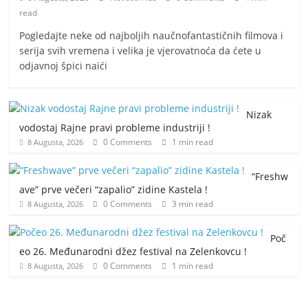
read
Pogledajte neke od najboljih naučnofantastičnih filmova i
serija svih vremena i velika je vjerovatnoća da ćete u
odjavnoj špici naići
Nizak
vodostaj Rajne pravi probleme industriji !
0 Comments
1 min read
8 Augusta, 2026
“Freshw
ave” prve večeri “zapalio” zidine Kastela !
0 Comments
3 min read
8 Augusta, 2026
Poč
eo 26. Međunarodni džez festival na Zelenkovcu !
0 Comments
1 min read
8 Augusta, 2026