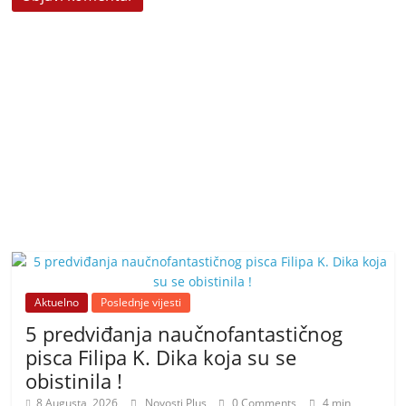
Aktuelno
Poslednje vijesti
5 predviđanja naučnofantastičnog
pisca Filipa K. Dika koja su se
obistinila !
8 Augusta, 2026
Novosti Plus
0 Comments
4 min