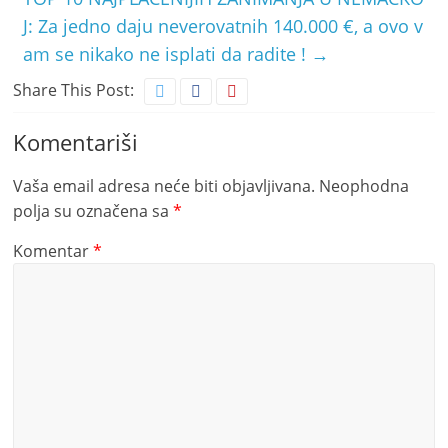
J: Za jedno daju neverovatnih 140.000 €, a ovo v
am se nikako ne isplati da radite !
→
Share This Post:
Komentariši
Vaša email adresa neće biti objavljivana.
Neophodna
polja su označena sa
*
Komentar
*