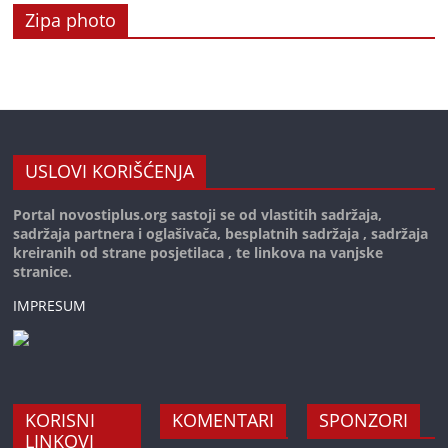
Zipa photo
USLOVI KORIŠĆENJA
Portal novostiplus.org sastoji se od vlastitih sadržaja,
sadržaja partnera i oglašivača, besplatnih sadržaja , sadržaja
kreiranih od strane posjetilaca , te linkova na vanjske
stranice.
IMPRESUM
KORISNI
KOMENTARI
SPONZORI
LINKOVI