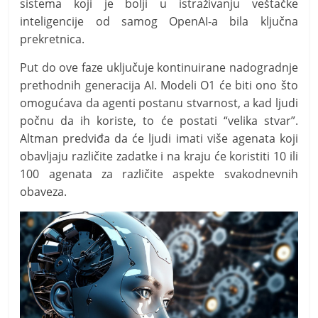
sistema koji je bolji u istraživanju veštačke
inteligencije od samog OpenAI-a bila ključna
prekretnica.
Put do ove faze uključuje kontinuirane nadogradnje
prethodnih generacija AI. Modeli O1 će biti ono što
omogućava da agenti postanu stvarnost, a kad ljudi
počnu da ih koriste, to će postati “velika stvar”.
Altman predviđa da će ljudi imati više agenata koji
obavljaju različite zadatke i na kraju će koristiti 10 ili
100 agenata za različite aspekte svakodnevnih
obaveza.