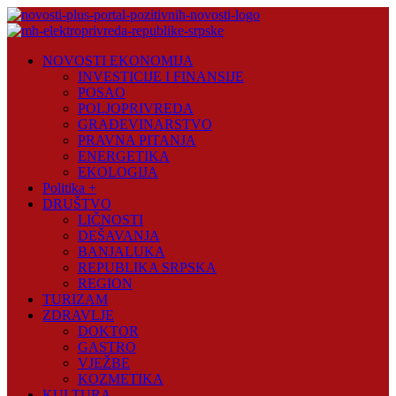
Skip
to
content
Novosti
NOVOSTI EKONOMIJA
Plus
INVESTICIJE I FINANSIJE
POSAO
Portal
POLJOPRIVREDA
pozitivnih
GRAĐEVINARSTVO
vijesti
PRAVNA PITANJA
ENERGETIKA
EKOLOGIJA
Politika +
DRUŠTVO
LIČNOSTI
DEŠAVANJA
BANJALUKA
REPUBLIKA SRPSKA
REGION
TURIZAM
ZDRAVLJE
DOKTOR
GASTRO
VJEŽBE
KOZMETIKA
KULTURA