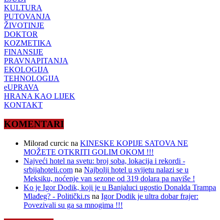
KULTURA
PUTOVANJA
ŽIVOTINJE
DOKTOR
KOZMETIKA
FINANSIJE
PRAVNAPITANJA
EKOLOGIJA
TEHNOLOGIJA
eUPRAVA
HRANA KAO LIJEK
KONTAKT
KOMENTARI
Milorad curcic
na
KINESKE KOPIJE SATOVA NE
MOŽETE OTKRITI GOLIM OKOM !!!
Najveći hotel na svetu: broj soba, lokacija i rekordi -
srbijahoteli.com
na
Najbolji hotel u svijetu nalazi se u
Meksiku, noćenje van sezone od 319 dolara pa naviše !
Ko je Igor Dodik, koji je u Banjaluci ugostio Donalda Trampa
Mlađeg? - Politički.rs
na
Igor Dodik je ultra dobar frajer:
Povezivali su ga sa mnogima !!!