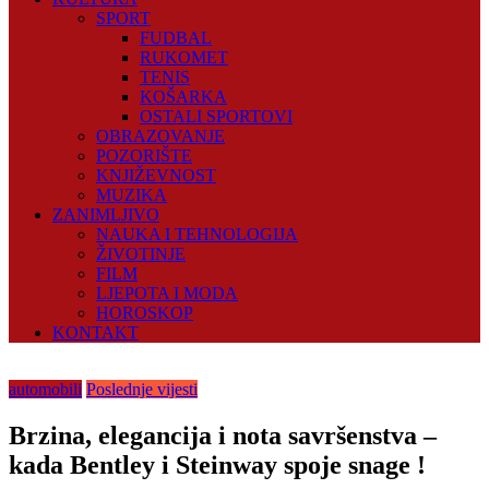
SPORT
FUDBAL
RUKOMET
TENIS
KOŠARKA
OSTALI SPORTOVI
OBRAZOVANJE
POZORIŠTE
KNJIŽEVNOST
MUZIKA
ZANIMLJIVO
NAUKA I TEHNOLOGIJA
ŽIVOTINJE
FILM
LJEPOTA I MODA
HOROSKOP
KONTAKT
automobili
Poslednje vijesti
Brzina, elegancija i nota savršenstva –
kada Bentley i Steinway spoje snage !