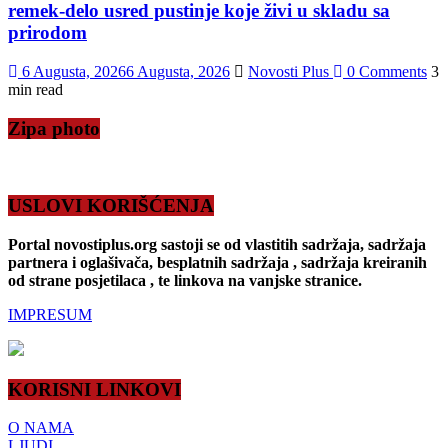
remek-delo usred pustinje koje živi u skladu sa
prirodom
6 Augusta, 2026
6 Augusta, 2026
Novosti Plus
0 Comments
3
min read
Zipa photo
USLOVI KORIŠĆENJA
Portal novostiplus.org sastoji se od vlastitih sadržaja, sadržaja
partnera i oglašivača, besplatnih sadržaja , sadržaja kreiranih
od strane posjetilaca , te linkova na vanjske stranice.
IMPRESUM
KORISNI LINKOVI
O NAMA
LJUDI