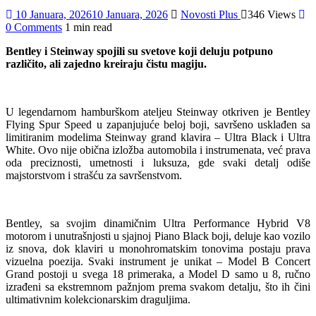
10 Januara, 2026
10 Januara, 2026
Novosti Plus
346 Views
0 Comments
1 min read
Bentley i Steinway spojili su svetove koji deluju potpuno
različito, ali zajedno kreiraju čistu magiju.
U legendarnom hamburškom ateljeu Steinway otkriven je Bentley
Flying Spur Speed u zapanjujuće beloj boji, savršeno usklađen sa
limitiranim modelima Steinway grand klavira – Ultra Black i Ultra
White. Ovo nije obična izložba automobila i instrumenata, već prava
oda preciznosti, umetnosti i luksuza, gde svaki detalj odiše
majstorstvom i strašću za savršenstvom.
Bentley, sa svojim dinamičnim Ultra Performance Hybrid V8
motorom i unutrašnjosti u sjajnoj Piano Black boji, deluje kao vozilo
iz snova, dok klaviri u monohromatskim tonovima postaju prava
vizuelna poezija. Svaki instrument je unikat – Model B Concert
Grand postoji u svega 18 primeraka, a Model D samo u 8, ručno
izrađeni sa ekstremnom pažnjom prema svakom detalju, što ih čini
ultimativnim kolekcionarskim draguljima.