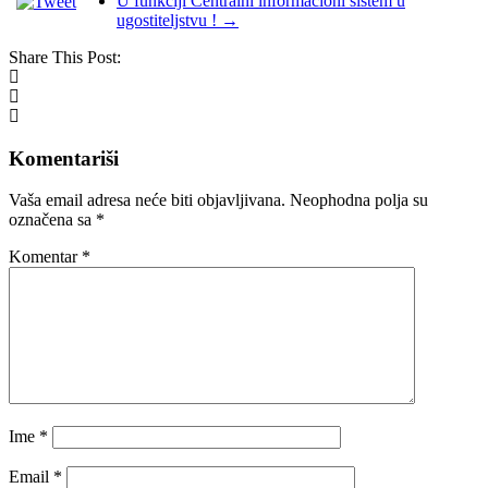
U funkciji Centralni informacioni sistem u
ugostiteljstvu !
→
Share This Post:
Komentariši
Vaša email adresa neće biti objavljivana.
Neophodna polja su
označena sa
*
Komentar
*
Ime
*
Email
*