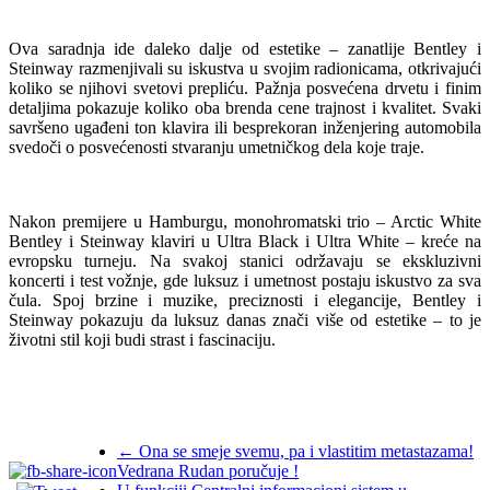
Ova saradnja ide daleko dalje od estetike – zanatlije Bentley i
Steinway razmenjivali su iskustva u svojim radionicama, otkrivajući
koliko se njihovi svetovi prepliću. Pažnja posvećena drvetu i finim
detaljima pokazuje koliko oba brenda cene trajnost i kvalitet. Svaki
savršeno ugađeni ton klavira ili besprekoran inženjering automobila
svedoči o posvećenosti stvaranju umetničkog dela koje traje.
Nakon premijere u Hamburgu, monohromatski trio – Arctic White
Bentley i Steinway klaviri u Ultra Black i Ultra White – kreće na
evropsku turneju. Na svakoj stanici održavaju se ekskluzivni
koncerti i test vožnje, gde luksuz i umetnost postaju iskustvo za sva
čula. Spoj brzine i muzike, preciznosti i elegancije, Bentley i
Steinway pokazuju da luksuz danas znači više od estetike – to je
životni stil koji budi strast i fascinaciju.
←
Ona se smeje svemu, pa i vlastitim metastazama!
Vedrana Rudan poručuje !