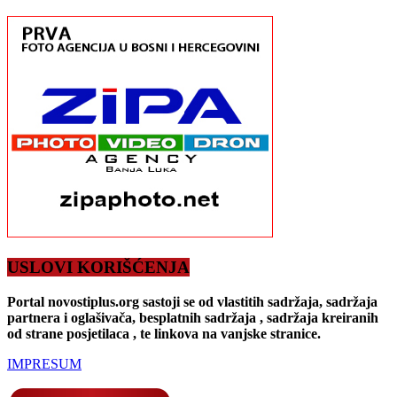
USLOVI KORIŠĆENJA
Portal novostiplus.org sastoji se od vlastitih sadržaja, sadržaja
partnera i oglašivača, besplatnih sadržaja , sadržaja kreiranih
od strane posjetilaca , te linkova na vanjske stranice.
IMPRESUM