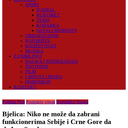
SPORT
FUDBAL
RUKOMET
TENIS
KOŠARKA
OSTALI SPORTOVI
OBRAZOVANJE
POZORIŠTE
KNJIŽEVNOST
MUZIKA
ZANIMLJIVO
NAUKA I TEHNOLOGIJA
ŽIVOTINJE
FILM
LJEPOTA I MODA
HOROSKOP
KONTAKT
Politika Plus
Poslednje vijesti
Republika Srpska
Bjelica: Niko ne može da zabrani
funkcionerima Srbije i Crne Gore da