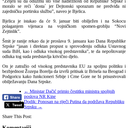
“Željeli su da oduzmu što više nadležnosti od Republike Srpske i
moralo se reći `dosta` jer Dejtonski sporazum ne predviđa ni
zajedničku portirsku službu”, naveo je Bjelica.
Bjelica je istakao da će 9. januar biti obilježen i na Sokocu
polaganjem vijenaca na vojničkom spomen-groblju “Novi
Zejtinlik”.
Šmit je ranije rekao da je proslava 9. januara kao Dana Republike
Srpske “jasan i direktan propust u sprovođenju odluka Ustavnog
suda BiH, kao i odluka visokog predstavnika”, te da nepoštovanje
odluka tog suda predstavlja krivično djelo.
On je zatražio od visokog predstavnika EU za spoljnu politiku i
bezbjednost Žozepa Borelja da izvrši pritisak iz Brisela na Beograd i
Podgoricu kako funkcioneri Srbije i Crne Gore ne bi prisustvovali
obilježavanju Dana Srpske.
←
Ministar Dačić primio čestitku ministra spoljnih
poslova NR Kine
Dodik: Ponosan na riječi Putina da podržava Republiku
Srpsku
→
Share This Post:
Komentariši