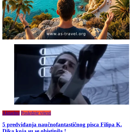
Aktuelno
Poslednje vijesti
5 predviđanja naučnofantastičnog pisca Filipa K.
Dika koja su se obistinila !