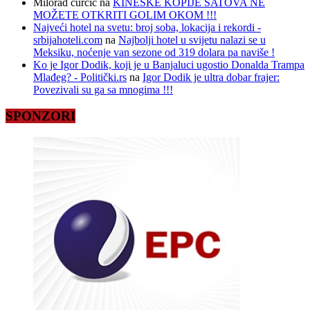
Milorad curcic
na
KINESKE KOPIJE SATOVA NE
MOŽETE OTKRITI GOLIM OKOM !!!
Najveći hotel na svetu: broj soba, lokacija i rekordi -
srbijahoteli.com
na
Najbolji hotel u svijetu nalazi se u
Meksiku, noćenje van sezone od 319 dolara pa naviše !
Ko je Igor Dodik, koji je u Banjaluci ugostio Donalda Trampa
Mlađeg? - Politički.rs
na
Igor Dodik je ultra dobar frajer:
Povezivali su ga sa mnogima !!!
SPONZORI