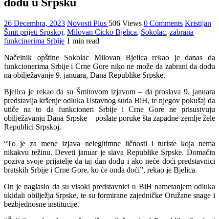
dođu u Srpsku
26 Decembra, 2023
Novosti Plus
506 Views
0 Comments
Kristijan
Šmit prijeti Srpskoj
,
Milovan Cicko Bjelica
,
Sokolac
,
zabrana
funkcinerima Srbije
1 min read
Načelnik opštine Sokolac Milovan Bjelica rekao je danas da
funkcionerima Srbije i Crne Gore niko ne može da zabrani da dođu
na obilježavanje 9. januara, Dana Republike Srpske.
Bjelica je rekao da su Šmitovom izjavom – da proslava 9. januara
predstavlja kršenje odluka Ustavnog suda BiH, te njegov pokušaj da
utiče na to da funkcioneri Srbije i Crne Gore ne prisustvuju
obilježavanju Dana Srpske – poslate poruke šta zapadne zemlje žele
Republici Srpskoj.
“To je za mene izjava nelegitimne ličnosti i turiste koja nema
nikakvu težinu. Deveti januar je slava Republike Srpske. Domaćin
poziva svoje prijatelje da taj dan dođu i ako neće doći predstavnici
bratskih Srbije i Crne Gore, ko će onda doći”, rekao je Bjelica.
On je naglasio da su visoki predstavnici u BiH nametanjem odluka
ukidali obilježja Srpske, te su formirane zajedničke Oružane snage i
bezbjednosne institucije.