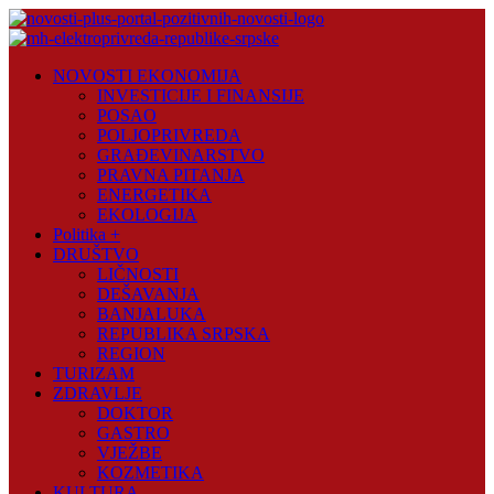
Skip
to
content
Novosti
NOVOSTI EKONOMIJA
Plus
INVESTICIJE I FINANSIJE
POSAO
Portal
POLJOPRIVREDA
pozitivnih
GRAĐEVINARSTVO
vijesti
PRAVNA PITANJA
ENERGETIKA
EKOLOGIJA
Politika +
DRUŠTVO
LIČNOSTI
DEŠAVANJA
BANJALUKA
REPUBLIKA SRPSKA
REGION
TURIZAM
ZDRAVLJE
DOKTOR
GASTRO
VJEŽBE
KOZMETIKA
KULTURA