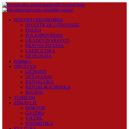
Skip
to
content
Novosti
NOVOSTI EKONOMIJA
Plus
INVESTICIJE I FINANSIJE
POSAO
Portal
POLJOPRIVREDA
pozitivnih
GRAĐEVINARSTVO
vijesti
PRAVNA PITANJA
ENERGETIKA
EKOLOGIJA
Politika +
DRUŠTVO
LIČNOSTI
DEŠAVANJA
BANJALUKA
REPUBLIKA SRPSKA
REGION
TURIZAM
ZDRAVLJE
DOKTOR
GASTRO
VJEŽBE
KOZMETIKA
KULTURA