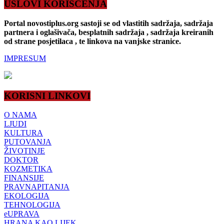
USLOVI KORIŠĆENJA
Portal novostiplus.org sastoji se od vlastitih sadržaja, sadržaja
partnera i oglašivača, besplatnih sadržaja , sadržaja kreiranih
od strane posjetilaca , te linkova na vanjske stranice.
IMPRESUM
KORISNI LINKOVI
O NAMA
LJUDI
KULTURA
PUTOVANJA
ŽIVOTINJE
DOKTOR
KOZMETIKA
FINANSIJE
PRAVNAPITANJA
EKOLOGIJA
TEHNOLOGIJA
eUPRAVA
HRANA KAO LIJEK