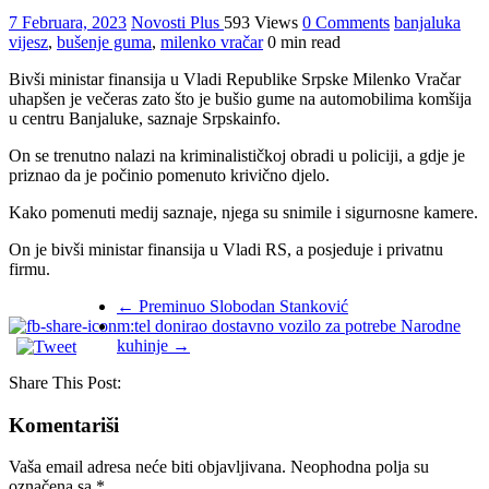
7 Februara, 2023
Novosti Plus
593 Views
0 Comments
banjaluka
vijesz
,
bušenje guma
,
milenko vračar
0 min read
Bivši ministar finansija u Vladi Republike Srpske Milenko Vračar
uhapšen je večeras zato što je bušio gume na automobilima komšija
u centru Banjaluke, saznaje Srpskainfo.
On se trenutno nalazi na kriminalističkoj obradi u policiji, a gdje je
priznao da je počinio pomenuto krivično djelo.
Kako pomenuti medij saznaje, njega su snimile i sigurnosne kamere.
On je bivši ministar finansija u Vladi RS, a posjeduje i privatnu
firmu.
←
Preminuo Slobodan Stanković
m:tel donirao dostavno vozilo za potrebe Narodne
kuhinje
→
Share This Post:
Komentariši
Vaša email adresa neće biti objavljivana.
Neophodna polja su
označena sa
*