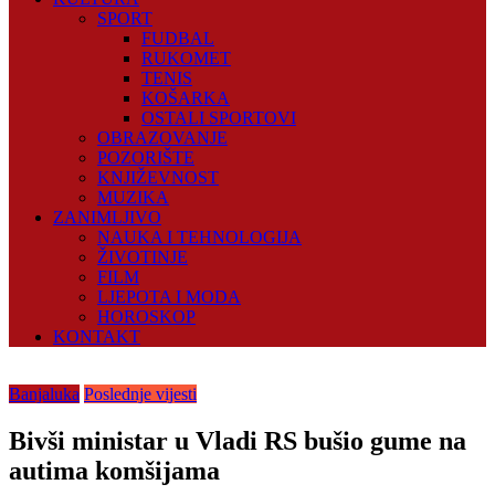
SPORT
FUDBAL
RUKOMET
TENIS
KOŠARKA
OSTALI SPORTOVI
OBRAZOVANJE
POZORIŠTE
KNJIŽEVNOST
MUZIKA
ZANIMLJIVO
NAUKA I TEHNOLOGIJA
ŽIVOTINJE
FILM
LJEPOTA I MODA
HOROSKOP
KONTAKT
Banjaluka
Poslednje vijesti
Bivši ministar u Vladi RS bušio gume na
autima komšijama