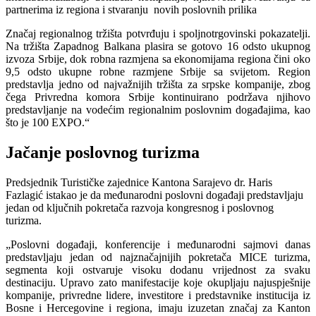
partnerima iz regiona i stvaranju novih poslovnih prilika
Značaj regionalnog tržišta potvrđuju i spoljnotrgovinski pokazatelji.
Na tržišta Zapadnog Balkana plasira se gotovo 16 odsto ukupnog
izvoza Srbije, dok robna razmjena sa ekonomijama regiona čini oko
9,5 odsto ukupne robne razmjene Srbije sa svijetom. Region
predstavlja jedno od najvažnijih tržišta za srpske kompanije, zbog
čega Privredna komora Srbije kontinuirano podržava njihovo
predstavljanje na vodećim regionalnim poslovnim događajima, kao
što je 100 EXPO.“
Jačanje poslovnog turizma
Predsjednik Turističke zajednice Kantona Sarajevo dr. Haris
Fazlagić istakao je da međunarodni poslovni događaji predstavljaju
jedan od ključnih pokretača razvoja kongresnog i poslovnog
turizma.
„Poslovni događaji, konferencije i međunarodni sajmovi danas
predstavljaju jedan od najznačajnijih pokretača MICE turizma,
segmenta koji ostvaruje visoku dodanu vrijednost za svaku
destinaciju. Upravo zato manifestacije koje okupljaju najuspješnije
kompanije, privredne lidere, investitore i predstavnike institucija iz
Bosne i Hercegovine i regiona, imaju izuzetan značaj za Kanton