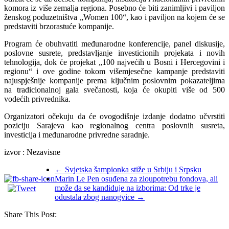
komora iz više zemalja regiona. Posebno će biti zanimljivi i paviljon
ženskog poduzetništva „Women 100“, kao i paviljon na kojem će se
predstaviti brzorastuće kompanije.
Program će obuhvatiti međunarodne konferencije, panel diskusije,
poslovne susrete, predstavljanje investicionih projekata i novih
tehnologija, dok će projekat „100 najvećih u Bosni i Hercegovini i
regionu“ i ove godine tokom višemjesečne kampanje predstaviti
najuspješnije kompanije prema ključnim poslovnim pokazateljima
na tradicionalnoj gala svečanosti, koja će okupiti više od 500
vodećih privrednika.
Organizatori očekuju da će ovogodišnje izdanje dodatno učvrstiti
poziciju Sarajeva kao regionalnog centra poslovnih susreta,
investicija i međunarodne privredne saradnje.
izvor : Nezavisne
←
Svjetska šampionka stiže u Srbiju i Srpsku
Marin Le Pen osuđena za zloupotrebu fondova, ali
može da se kandiduje na izborima: Od trke je
odustala zbog nanogvice
→
Share This Post: