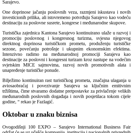
Sarajevo.
One doprinose jačanju poslovnih veza, razmjeni iskustava i novih
investicionih prilika, ali istovremeno potvrđuju Sarajevo kao vodeću
destinaciju za poslovne susrete, kongrese i međunarodne skupove.
Turistička zajednica Kantona Sarajevo kontinuirano ulaže u razvoj i
promociju poslovnog i kongresnog turizma, svjesna njegovog
direktnog doprinosa turističkom prometu, produženju turističke
sezone, povećanju potrošnje i ukupnim ekonomskim efektima.
Intenzivno radimo na međunarodnoj promociji Sarajeva kao
destinacije za poslovni i kongresni turizam kroz nastupe na vodećim
svjetskim MICE sajmovima, razvoj novih promotivnih alata i
unapređenje turističke ponude.
Bilježimo kontinuiran rast turističkog prometa, značajna ulaganja u
aviosaobraćaj i povezivanje Sarajeva sa ključnim emitivnim
tržištima, čime stvaramo dodatne pretpostavke za privlačenje velikih
međunarodnih poslovnih događaja i novih posjetilaca tokom cijele
godine, “ rekao je Fazlagić.
Oktobar u znaku biznisa
Ovogodišnji 100 EXPO – Sarajevo International Business Fair
održat će se uz učešće kompanija, institucija i nacionalnih privrednih