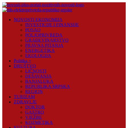
Skip
to
content
Novosti
NOVOSTI EKONOMIJA
Plus
INVESTICIJE I FINANSIJE
POSAO
Portal
POLJOPRIVREDA
pozitivnih
GRAĐEVINARSTVO
vijesti
PRAVNA PITANJA
ENERGETIKA
EKOLOGIJA
Politika +
DRUŠTVO
LIČNOSTI
DEŠAVANJA
BANJALUKA
REPUBLIKA SRPSKA
REGION
TURIZAM
ZDRAVLJE
DOKTOR
GASTRO
VJEŽBE
KOZMETIKA
KULTURA