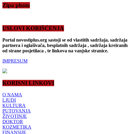
Zipa photo
USLOVI KORIŠĆENJA
Portal novostiplus.org sastoji se od vlastitih sadržaja, sadržaja
partnera i oglašivača, besplatnih sadržaja , sadržaja kreiranih
od strane posjetilaca , te linkova na vanjske stranice.
IMPRESUM
KORISNI LINKOVI
O NAMA
LJUDI
KULTURA
PUTOVANJA
ŽIVOTINJE
DOKTOR
KOZMETIKA
FINANSIJE