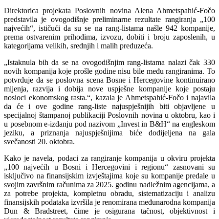
Direktorica projekata Poslovnih novina Alena Ahmetspahić-Fočo
predstavila je ovogodišnje preliminarne rezultate rangiranja „100
najvećih“, ističući da su se na rang-listama našle 942 kompanije,
prema ostvarenim prihodima, izvozu, dobiti i broju zaposlenih, u
kategorijama velikih, srednjih i malih preduzeća.
„Istaknula bih da se na ovogodišnjim rang-listama nalazi čak 330
novih kompanija koje prošle godine nisu bile među rangiranima. To
potvrđuje da se poslovna scena Bosne i Hercegovine kontinuirano
mijenja, razvija i dobija nove uspješne kompanije koje postaju
nosioci ekonomskog rasta.“, kazala je Ahmetspahić-Fočo i najavila
da će i ove godine rang-liste najuspješnijih biti objavljene u
specijalnoj štampanoj publikaciji Poslovnih novina u oktobru, kao i
u posebnom e-izdanju pod nazivom „Invest in B&H“ na engleskom
jeziku, a priznanja najuspješnijima biće dodijeljena na gala
svečanosti 20. oktobra.
Kako je navela, podaci za rangiranje kompanija u okviru projekta
„100 najvećih u Bosni i Hercegovini i regionu“ zasnovani su
isključivo na finansijskim izvještajima koje su kompanije predale u
svojim završnim računima za 2025. godinu nadležnim agencijama, a
za potrebe projekta, kompletnu obradu, sistematizaciju i analizu
finansijskih podataka izvršila je renomirana međunarodna kompanija
Dun & Bradstreet, čime je osigurana tačnost, objektivnost i