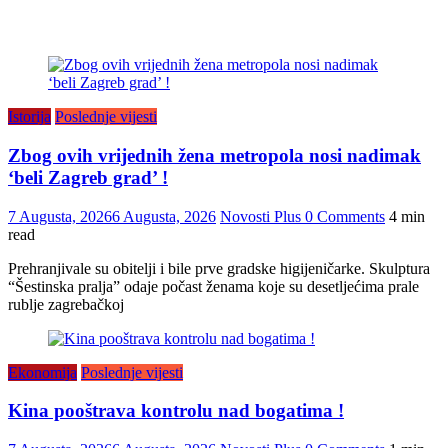
Istorija
Poslednje vijesti
Zbog ovih vrijednih žena metropola nosi nadimak
‘beli Zagreb grad’ !
7 Augusta, 2026
6 Augusta, 2026
Novosti Plus
0 Comments
4 min
read
Prehranjivale su obitelji i bile prve gradske higijeničarke. Skulptura
“Šestinska pralja” odaje počast ženama koje su desetljećima prale
rublje zagrebačkoj
Ekonomija
Poslednje vijesti
Kina pooštrava kontrolu nad bogatima !