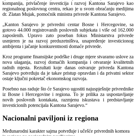
kompanija, privlačenje investicija i razvoj Kantona Sarajevo kao
regionalnog poslovnog centra, rekao je u svom obraćanju medijima
dr. Zlatan Mujak, pomoćnik ministra privrede Kantona Sarajevo.
„Kanton Sarajevo je privredni centar Bosne i Hercegovine, sa
gotovo 44.000 registrovanih poslovnih subjekata i više od 162.000
zaposlenih. Upravo zato poseban fokus Ministarstva privrede
usmjeren je na razvoj preduzetništva, unapređenje investicionog
ambijenta i jačanje konkurentnosti domaće privrede.
Kroz programe finansijske podrške i druge mjere stvaramo uslove za
nova ulaganja, razvoj domaćih kompanija i otvaranje kvalitetnih
radnih mjesta. Rezultati koje danas ostvaruje privreda Kantona
Sarajevo potvrđuju da je takav pristup opravdan i da privatni sektor
ostaje ključni pokretač ekonomskog razvoja.
Posebno nas raduje što će Sarajevo ugostiti najuspješnije privrednike
iz Bosne i Hercegovine i regiona. To je prilika za uspostavljanje
novih poslovnih kontakata, razmjenu iskustava i predstavljanje
investicionih potencijala Kantona Sarajevo.“
Nacionalni paviljoni iz regiona
Međunarodni karakter sajma potvrđuje i učešće privrednih komora