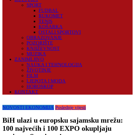
SPORT
FUDBAL
RUKOMET
TENIS
KOŠARKA
OSTALI SPORTOVI
OBRAZOVANJE
POZORIŠTE
KNJIŽEVNOST
MUZIKA
ZANIMLJIVO
NAUKA I TEHNOLOGIJA
ŽIVOTINJE
FILM
LJEPOTA I MODA
HOROSKOP
KONTAKT
NOVOSTI EKONOMIJA
Poslednje vijesti
BiH ulazi u europsku sajamsku mrežu:
100 najvećih i 100 EXPO okupljaju