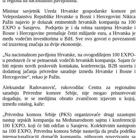
iz regiona na nacionalnim paviljonima.
Ministar savjetnik Ureda Hrvatske gospodarske komore pri
Veleposlanstvu Republike Hrvatske u Bosni i Hercegovini Nikica
Pažin najavio je dolazak eminentnih hrvatskih kompanija na 100
EXPO u Sarajevu. Podsjetio je i da robna razmjena Hrvatske i
Bosne i Hercegovine premašuje četiri milijarde eura, a Hrvatska je
među vodećim investitorima u BiH. Sve ovo govori o povezanosti
od izuzetnog značaja za dvije ekonomije.
„Na nacionalnom paviljonu Hrvatske, na ovogodišnjem 100 EXPO-
u predstavit će se petnaestak vodećih hrvatskih kompanija. Sajam će
biti mjesto novih poslovnih kontakata, konferencija, B2B susreta i
dodatnog jačanja privredne saradnje između Hrvatske i Bosne i
Hercegovine“, rekao je Pažin.
Aleksandar Radovanović, rukovodilac Centra za regionalnu
saradnju Privredne komore Srbije, nije mogao prisustvovati
događaju, te se medijima obratio zvaničnom izjavom u kojoj,
između ostalog, kaže:
„Privredna komora Srbije (PKS) organizovaće drugi uzastopni
nastup srpskih kompanija na Međunarodnom sajmu i konferenciji
100 EXPO, koji će biti održan u Sarajevu. Kolektivnim nastupom
na 100 EXPO, Privredna komora Srbije nastavlja da pruža podršku
internacionalizaciji domaćih kompanija, njihovom povezivanju sa