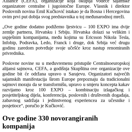
Alliance (CEFA), organizacije koja okuplja vodeće sajamske
organizatore centralne i jugoistočne Europe. Vlasnik i direktor
Poslovnih novina Emil Kučković istakao je da Bosna i Hercegovina
ovim prvi put dobija svog predstavnika u toj međunarodnoj mreži.
„Ove godine dodatno podižemo ljestvicu – 100 EXPO ima dvije
zemlje partnera, Hrvatsku i Srbiju. Hrvatska dolazi sa velikim i
uspješnim kompanijama, među kojima su Ericsson Nikola Tesla,
Infobip, Podravka, Ledo, Franck i druge, dok Srbija već drugu
godinu zaredom potvrđuje svoje učešće kroz nastup renomiranih
privrednika.
Poslovne novine su u međuvremenu pristupile Centralnoeuropskoj
alijansi sajmova, CEFA, a godišnja Skupština ove organizacije ove
godine bit će održana upravo u Sarajevu. Organizatori najvećih
sajamskih manifestacija širom Europe prepoznaju da tradicionalni
sajmovi moraju da se transformišu, upravo u smjeru koncepta kakav
razvijamo kroz 100 EXPO – kombinaciju izlagačkog i
posjetiteljskog dijela, konferencija, poslovnih i društvenih događaja,
zabavnog sadržaja i jedinstvenog experiencea za učesnike i
posjetioce“, poručio je Kučković.
Ove godine 330 novorangiranih
kompanija