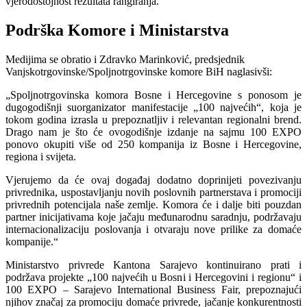
vjerodostojnost rezultata rangiranja.
Podrška Komore i Ministarstva
Medijima se obratio i Zdravko Marinković, predsjednik
Vanjskotrgovinske/Spoljnotrgovinske komore BiH naglasivši:
„Spoljnotrgovinska komora Bosne i Hercegovine s ponosom je
dugogodišnji suorganizator manifestacije „100 najvećih“, koja je
tokom godina izrasla u prepoznatljiv i relevantan regionalni brend.
Drago nam je što će ovogodišnje izdanje na sajmu 100 EXPO
ponovo okupiti više od 250 kompanija iz Bosne i Hercegovine,
regiona i svijeta.
Vjerujemo da će ovaj događaj dodatno doprinijeti povezivanju
privrednika, uspostavljanju novih poslovnih partnerstava i promociji
privrednih potencijala naše zemlje. Komora će i dalje biti pouzdan
partner inicijativama koje jačaju međunarodnu saradnju, podržavaju
internacionalizaciju poslovanja i otvaraju nove prilike za domaće
kompanije.“
Ministarstvo privrede Kantona Sarajevo kontinuirano prati i
podržava projekte „100 najvećih u Bosni i Hercegovini i regionu“ i
100 EXPO – Sarajevo International Business Fair, prepoznajući
njihov značaj za promociju domaće privrede, jačanje konkurentnosti