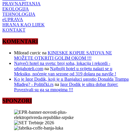
PRAVNAPITANJA
EKOLOGIJA
TEHNOLOGIJA
eUPRAVA
HRANA KAO LIJEK
KONTAKT
KOMENTARI
Milorad curcic
na
KINESKE KOPIJE SATOVA NE
MOŽETE OTKRITI GOLIM OKOM !!!
Najveći hotel na svetu: broj soba, lokacija i rekordi -
srbijahoteli.com
na
Najbolji hotel u svijetu nalazi se u
Meksiku, noćenje van sezone od 319 dolara pa naviše !
Ko je Igor Dodik, koji je u Banjaluci ugostio Donalda Trampa
Mlađeg? - Politički.rs
na
Igor Dodik je ultra dobar frajer:
Povezivali su ga sa mnogima !!!
SPONZORI