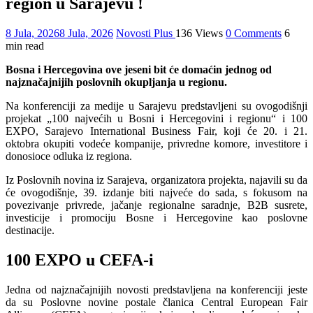
region u Sarajevu !
8 Jula, 2026
8 Jula, 2026
Novosti Plus
136 Views
0 Comments
6
min read
Bosna i Hercegovina ove jeseni bit će domaćin jednog od
najznačajnijih poslovnih okupljanja u regionu.
Na konferenciji za medije u Sarajevu predstavljeni su ovogodišnji
projekat „100 najvećih u Bosni i Hercegovini i regionu“ i 100
EXPO, Sarajevo International Business Fair, koji će 20. i 21.
oktobra okupiti vodeće kompanije, privredne komore, investitore i
donosioce odluka iz regiona.
Iz Poslovnih novina iz Sarajeva, organizatora projekta, najavili su da
će ovogodišnje, 39. izdanje biti najveće do sada, s fokusom na
povezivanje privrede, jačanje regionalne saradnje, B2B susrete,
investicije i promociju Bosne i Hercegovine kao poslovne
destinacije.
100 EXPO u CEFA-i
Jedna od najznačajnijih novosti predstavljena na konferenciji jeste
da su Poslovne novine postale članica Central European Fair