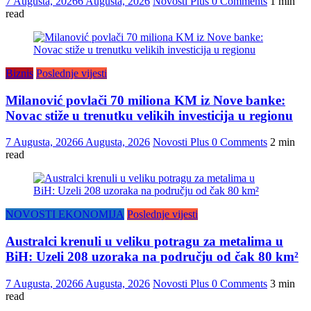
7 Augusta, 2026
6 Augusta, 2026
Novosti Plus
0 Comments
1 min
read
Biznis
Poslednje vijesti
Milanović povlači 70 miliona KM iz Nove banke:
Novac stiže u trenutku velikih investicija u regionu
7 Augusta, 2026
6 Augusta, 2026
Novosti Plus
0 Comments
2 min
read
NOVOSTI EKONOMIJA
Poslednje vijesti
Australci krenuli u veliku potragu za metalima u
BiH: Uzeli 208 uzoraka na području od čak 80 km²
7 Augusta, 2026
6 Augusta, 2026
Novosti Plus
0 Comments
3 min
read