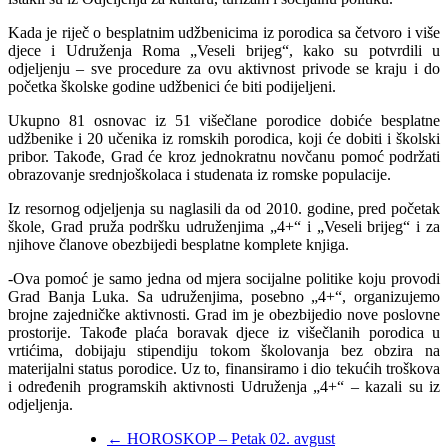
Kada je riječ o besplatnim udžbenicima iz porodica sa četvoro i više
djece i Udruženja Roma „Veseli brijeg“, kako su potvrdili u
odjeljenju – sve procedure za ovu aktivnost privode se kraju i do
početka školske godine udžbenici će biti podijeljeni.
Ukupno 81 osnovac iz 51 višečlane porodice dobiće besplatne
udžbenike i 20 učenika iz romskih porodica, koji će dobiti i školski
pribor. Takođe, Grad će kroz jednokratnu novčanu pomoć podržati
obrazovanje srednjoškolaca i studenata iz romske populacije.
Iz resornog odjeljenja su naglasili da od 2010. godine, pred početak
škole, Grad pruža podršku udruženjima „4+“ i „Veseli brijeg“ i za
njihove članove obezbijedi besplatne komplete knjiga.
-Ova pomoć je samo jedna od mjera socijalne politike koju provodi
Grad Banja Luka. Sa udruženjima, posebno „4+“, organizujemo
brojne zajedničke aktivnosti. Grad im je obezbijedio nove poslovne
prostorije. Takođe plaća boravak djece iz višečlanih porodica u
vrtićima, dobijaju stipendiju tokom školovanja bez obzira na
materijalni status porodice. Uz to, finansiramo i dio tekućih troškova
i određenih programskih aktivnosti Udruženja „4+“ – kazali su iz
odjeljenja.
←
HOROSKOP – Petak 02. avgust