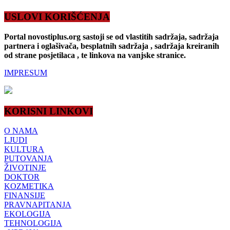
USLOVI KORIŠĆENJA
Portal novostiplus.org sastoji se od vlastitih sadržaja, sadržaja
partnera i oglašivača, besplatnih sadržaja , sadržaja kreiranih
od strane posjetilaca , te linkova na vanjske stranice.
IMPRESUM
KORISNI LINKOVI
O NAMA
LJUDI
KULTURA
PUTOVANJA
ŽIVOTINJE
DOKTOR
KOZMETIKA
FINANSIJE
PRAVNAPITANJA
EKOLOGIJA
TEHNOLOGIJA