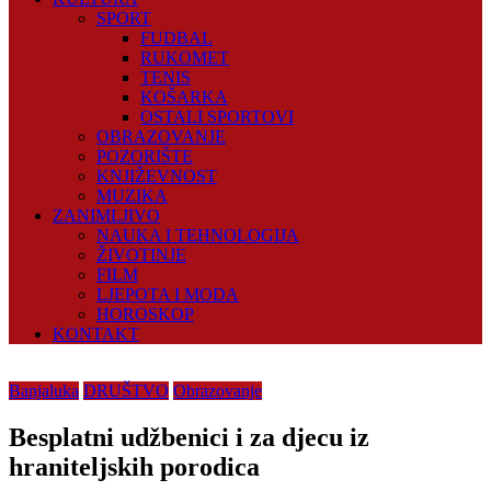
SPORT
FUDBAL
RUKOMET
TENIS
KOŠARKA
OSTALI SPORTOVI
OBRAZOVANJE
POZORIŠTE
KNJIŽEVNOST
MUZIKA
ZANIMLJIVO
NAUKA I TEHNOLOGIJA
ŽIVOTINJE
FILM
LJEPOTA I MODA
HOROSKOP
KONTAKT
Banjaluka
DRUŠTVO
Obrazovanje
Besplatni udžbenici i za djecu iz
hraniteljskih porodica