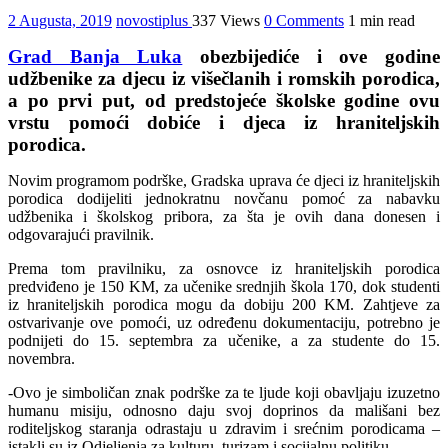
2 Augusta, 2019
novostiplus
337 Views
0 Comments
1 min read
Grad Banja Luka
obezbijediće i ove godine
udžbenike za djecu iz višečlanih i romskih porodica,
a po prvi put, od predstojeće školske godine ovu
vrstu pomoći dobiće i djeca iz hraniteljskih
porodica.
Novim programom podrške, Gradska uprava će djeci iz hraniteljskih
porodica dodijeliti jednokratnu novčanu pomoć za nabavku
udžbenika i školskog pribora, za šta je ovih dana donesen i
odgovarajući pravilnik.
Prema tom pravilniku, za osnovce iz hraniteljskih porodica
predviđeno je 150 KM, za učenike srednjih škola 170, dok studenti
iz hraniteljskih porodica mogu da dobiju 200 KM. Zahtjeve za
ostvarivanje ove pomoći, uz određenu dokumentaciju, potrebno je
podnijeti do 15. septembra za učenike, a za studente do 15.
novembra.
-Ovo je simboličan znak podrške za te ljude koji obavljaju izuzetno
humanu misiju, odnosno daju svoj doprinos da mališani bez
roditeljskog staranja odrastaju u zdravim i srećnim porodicama –
istakli su iz Odjeljenja za kulturu, turizam i socijalnu politiku.