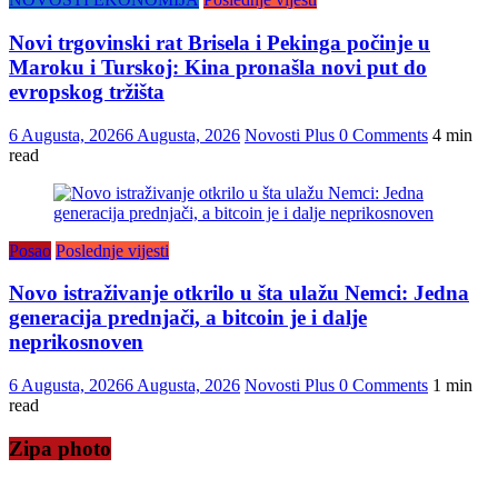
Novi trgovinski rat Brisela i Pekinga počinje u
Maroku i Turskoj: Kina pronašla novi put do
evropskog tržišta
6 Augusta, 2026
6 Augusta, 2026
Novosti Plus
0 Comments
4 min
read
Posao
Poslednje vijesti
Novo istraživanje otkrilo u šta ulažu Nemci: Jedna
generacija prednjači, a bitcoin je i dalje
neprikosnoven
6 Augusta, 2026
6 Augusta, 2026
Novosti Plus
0 Comments
1 min
read
Zipa photo