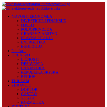
Skip
to
content
Novosti
NOVOSTI EKONOMIJA
Plus
INVESTICIJE I FINANSIJE
POSAO
Portal
POLJOPRIVREDA
pozitivnih
GRAĐEVINARSTVO
vijesti
PRAVNA PITANJA
ENERGETIKA
EKOLOGIJA
Politika +
DRUŠTVO
LIČNOSTI
DEŠAVANJA
BANJALUKA
REPUBLIKA SRPSKA
REGION
TURIZAM
ZDRAVLJE
DOKTOR
GASTRO
VJEŽBE
KOZMETIKA
KULTURA