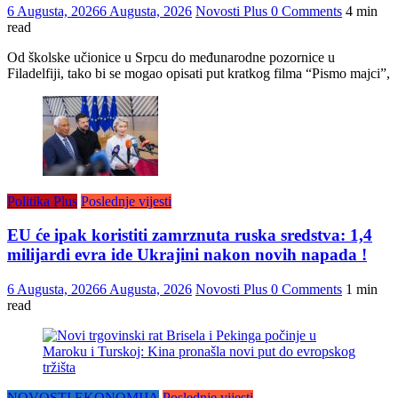
6 Augusta, 2026
6 Augusta, 2026
Novosti Plus
0 Comments
4 min
read
Od školske učionice u Srpcu do međunarodne pozornice u
Filadelfiji, tako bi se mogao opisati put kratkog filma “Pismo majci”,
Politika Plus
Poslednje vijesti
EU će ipak koristiti zamrznuta ruska sredstva: 1,4
milijardi evra ide Ukrajini nakon novih napada !
6 Augusta, 2026
6 Augusta, 2026
Novosti Plus
0 Comments
1 min
read
NOVOSTI EKONOMIJA
Poslednje vijesti