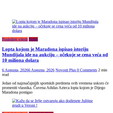
Poslednje vijesti
Svijet
Lopta kojom je Maradona ispisao istoriju
Mundijala ide na aukciju – očekuje se cena veća od
10 miliona dolara
6 Augusta, 2026
6 Augusta, 2026
Novosti Plus
0 Comments
2 min
read
Jedan od najznačajnijih sportskih predmeta svih vremena uskoro će
promeniti vlasnika. Čuvena Adidas Azteca lopta kojom je Dijego
Maradona postigao