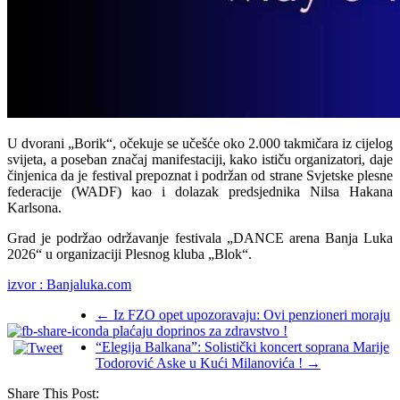
U dvorani „Borik“, očekuje se učešće oko 2.000 takmičara iz cijelog
svijeta, a poseban značaj manifestaciji, kako ističu organizatori, daje
činjenica da je festival prepoznat i podržan od strane Svjetske plesne
federacije (WADF) kao i dolazak predsjednika Nilsa Hakana
Karlsona.
Grad je podržao održavanje festivala „DANCE arena Banja Luka
2026“ u organizaciji Plesnog kluba „Blok“.
izvor : Banjaluka.com
←
Iz FZO opet upozoravaju: Ovi penzioneri moraju
da plaćaju doprinos za zdravstvo !
“Elegija Balkana”: Solistički koncert soprana Marije
Todorović Aske u Kući Milanovića !
→
Share This Post: