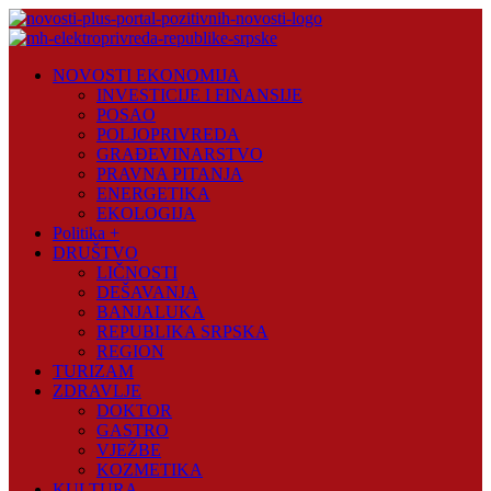
Skip
to
content
Novosti
NOVOSTI EKONOMIJA
Plus
INVESTICIJE I FINANSIJE
POSAO
Portal
POLJOPRIVREDA
pozitivnih
GRAĐEVINARSTVO
vijesti
PRAVNA PITANJA
ENERGETIKA
EKOLOGIJA
Politika +
DRUŠTVO
LIČNOSTI
DEŠAVANJA
BANJALUKA
REPUBLIKA SRPSKA
REGION
TURIZAM
ZDRAVLJE
DOKTOR
GASTRO
VJEŽBE
KOZMETIKA
KULTURA