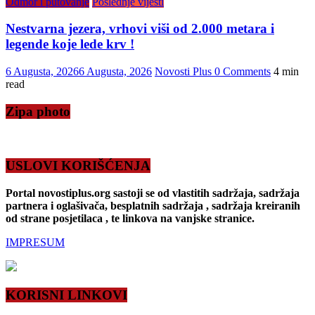
Odmor i putovanje
Poslednje vijesti
Nestvarna jezera, vrhovi viši od 2.000 metara i
legende koje lede krv !
6 Augusta, 2026
6 Augusta, 2026
Novosti Plus
0 Comments
4 min
read
Zipa photo
USLOVI KORIŠĆENJA
Portal novostiplus.org sastoji se od vlastitih sadržaja, sadržaja
partnera i oglašivača, besplatnih sadržaja , sadržaja kreiranih
od strane posjetilaca , te linkova na vanjske stranice.
IMPRESUM
KORISNI LINKOVI