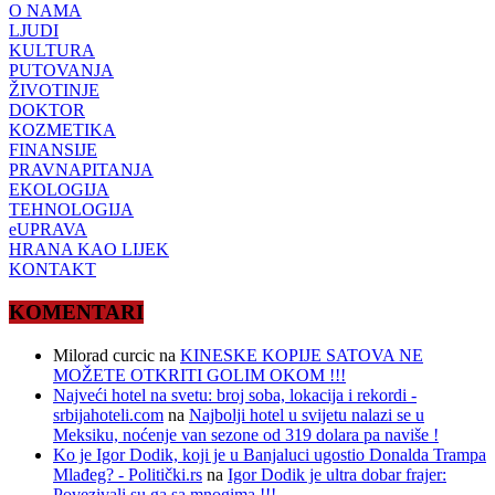
O NAMA
LJUDI
KULTURA
PUTOVANJA
ŽIVOTINJE
DOKTOR
KOZMETIKA
FINANSIJE
PRAVNAPITANJA
EKOLOGIJA
TEHNOLOGIJA
eUPRAVA
HRANA KAO LIJEK
KONTAKT
KOMENTARI
Milorad curcic
na
KINESKE KOPIJE SATOVA NE
MOŽETE OTKRITI GOLIM OKOM !!!
Najveći hotel na svetu: broj soba, lokacija i rekordi -
srbijahoteli.com
na
Najbolji hotel u svijetu nalazi se u
Meksiku, noćenje van sezone od 319 dolara pa naviše !
Ko je Igor Dodik, koji je u Banjaluci ugostio Donalda Trampa
Mlađeg? - Politički.rs
na
Igor Dodik je ultra dobar frajer:
Povezivali su ga sa mnogima !!!