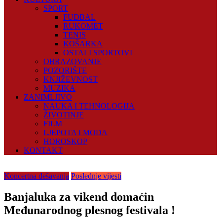
SPORT
FUDBAL
RUKOMET
TENIS
KOŠARKA
OSTALI SPORTOVI
OBRAZOVANJE
POZORIŠTE
KNJIŽEVNOST
MUZIKA
ZANIMLJIVO
NAUKA I TEHNOLOGIJA
ŽIVOTINJE
FILM
LJEPOTA I MODA
HOROSKOP
KONTAKT
Koncertna dešavanja
Poslednje vijesti
Banjaluka za vikend domaćin
Međunarodnog plesnog festivala !