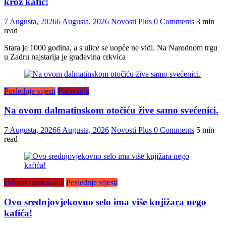
kroz kafić!
7 Augusta, 2026
6 Augusta, 2026
Novosti Plus
0 Comments
3 min
read
Stara je 1000 godina, a s ulice se uopće ne vidi. Na Narodnom trgu
u Zadru najstarija je građevina crkvica
Poslednje vijesti
Putovanja
Na ovom dalmatinskom otočiću žive samo svećenici.
7 Augusta, 2026
6 Augusta, 2026
Novosti Plus
0 Comments
5 min
read
Odmor i putovanje
Poslednje vijesti
Ovo srednjovjekovno selo ima više knjižara nego
kafića!