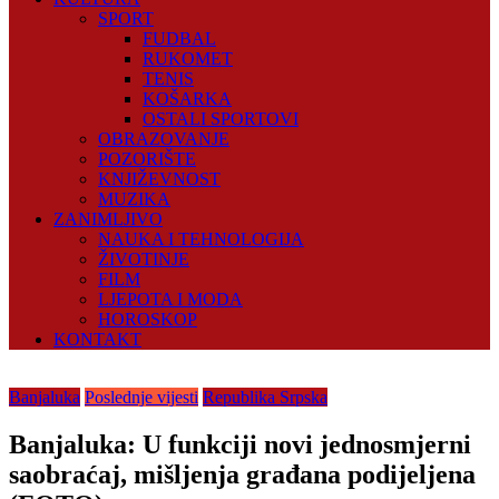
SPORT
FUDBAL
RUKOMET
TENIS
KOŠARKA
OSTALI SPORTOVI
OBRAZOVANJE
POZORIŠTE
KNJIŽEVNOST
MUZIKA
ZANIMLJIVO
NAUKA I TEHNOLOGIJA
ŽIVOTINJE
FILM
LJEPOTA I MODA
HOROSKOP
KONTAKT
Banjaluka
Poslednje vijesti
Republika Srpska
Banjaluka: U funkciji novi jednosmjerni
saobraćaj, mišljenja građana podijeljena