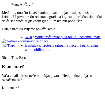
Foto: A. Čavić
Međutim, ono što je već danim prisutno u javnosti jesu i oštre
kritike. U prvom redu od strane građana koji su poprilično skeptični
da će saobraćaj u glavnom gradu Srpske biti poboljšan.
Ostaje nam da vrijeme pokaže svoje.
←
Izgradnja treće trake puta preko Romanije imala
višestruki značaj
Banjaluka: Trotoari zatrpani smećem i parkiranim
automobilima
→
Share This Post:
Komentariši
Vaša email adresa neće biti objavljivana.
Neophodna polja su
označena sa
*
Komentar
*