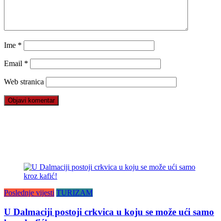
Ime
*
Email
*
Web stranica
Poslednje vijesti
TURIZAM
U Dalmaciji postoji crkvica u koju se može ući samo