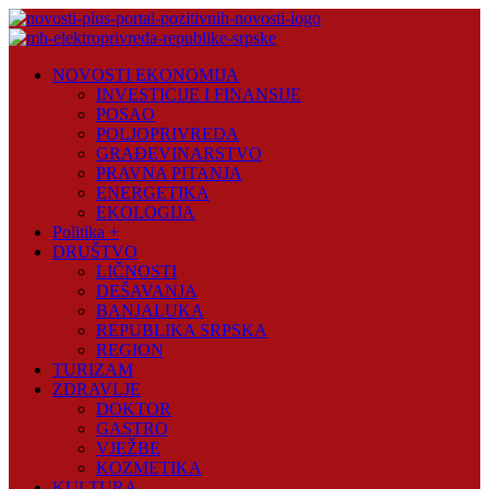
Skip
to
content
Novosti
NOVOSTI EKONOMIJA
Plus
INVESTICIJE I FINANSIJE
POSAO
Portal
POLJOPRIVREDA
pozitivnih
GRAĐEVINARSTVO
vijesti
PRAVNA PITANJA
ENERGETIKA
EKOLOGIJA
Politika +
DRUŠTVO
LIČNOSTI
DEŠAVANJA
BANJALUKA
REPUBLIKA SRPSKA
REGION
TURIZAM
ZDRAVLJE
DOKTOR
GASTRO
VJEŽBE
KOZMETIKA
KULTURA