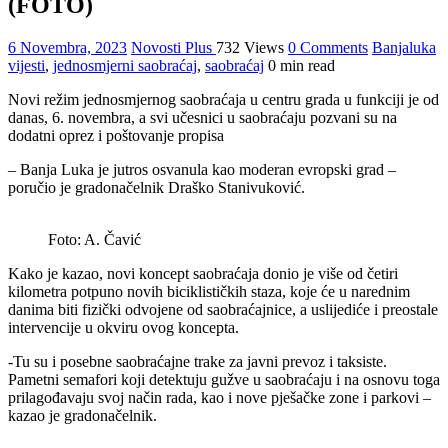
(FOTO)
6 Novembra, 2023
Novosti Plus
732 Views
0 Comments
Banjaluka
vijesti
,
jednosmjerni saobraćaj
,
saobraćaj
0 min read
Novi režim jednosmjernog saobraćaja u centru grada u funkciji je od
danas, 6. novembra, a svi učesnici u saobraćaju pozvani su na
dodatni oprez i poštovanje propisa
– Banja Luka je jutros osvanula kao moderan evropski grad –
poručio je gradonačelnik Draško Stanivuković.
Foto: A. Čavić
Kako je kazao, novi koncept saobraćaja donio je više od četiri
kilometra potpuno novih biciklističkih staza, koje će u narednim
danima biti fizički odvojene od saobraćajnice, a uslijediće i preostale
intervencije u okviru ovog koncepta.
-Tu su i posebne saobraćajne trake za javni prevoz i taksiste.
Pametni semafori koji detektuju gužve u saobraćaju i na osnovu toga
prilagođavaju svoj način rada, kao i nove pješačke zone i parkovi –
kazao je gradonačelnik.