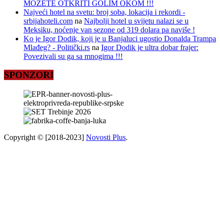
MOŽETE OTKRITI GOLIM OKOM !!!
Najveći hotel na svetu: broj soba, lokacija i rekordi -
srbijahoteli.com
na
Najbolji hotel u svijetu nalazi se u
Meksiku, noćenje van sezone od 319 dolara pa naviše !
Ko je Igor Dodik, koji je u Banjaluci ugostio Donalda Trampa
Mlađeg? - Politički.rs
na
Igor Dodik je ultra dobar frajer:
Povezivali su ga sa mnogima !!!
SPONZORI
Copyright © [2018-2023]
Novosti Plus
.