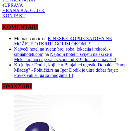
eUPRAVA
HRANA KAO LIJEK
KONTAKT
KOMENTARI
Milorad curcic
na
KINESKE KOPIJE SATOVA NE
MOŽETE OTKRITI GOLIM OKOM !!!
Najveći hotel na svetu: broj soba, lokacija i rekordi -
srbijahoteli.com
na
Najbolji hotel u svijetu nalazi se u
Meksiku, noćenje van sezone od 319 dolara pa naviše !
Ko je Igor Dodik, koji je u Banjaluci ugostio Donalda Trampa
Mlađeg? - Politički.rs
na
Igor Dodik je ultra dobar frajer:
Povezivali su ga sa mnogima !!!
SPONZORI