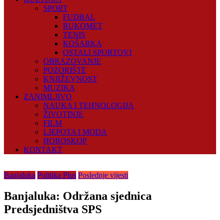
SPORT
FUDBAL
RUKOMET
TENIS
KOŠARKA
OSTALI SPORTOVI
OBRAZOVANJE
POZORIŠTE
KNJIŽEVNOST
MUZIKA
ZANIMLJIVO
NAUKA I TEHNOLOGIJA
ŽIVOTINJE
FILM
LJEPOTA I MODA
HOROSKOP
KONTAKT
Banjaluka
Politika Plus
Poslednje vijesti
Banjaluka: Održana sjednica
Predsjedništva SPS