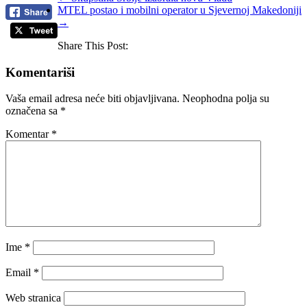
MTEL postao i mobilni operator u Sjevernoj Makedoniji
→
Share This Post:
Komentariši
Vaša email adresa neće biti objavljivana.
Neophodna polja su
označena sa
*
Komentar
*
Ime
*
Email
*
Web stranica