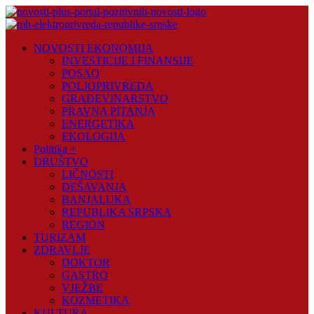
Skip
to
content
Novosti
NOVOSTI EKONOMIJA
Plus
INVESTICIJE I FINANSIJE
POSAO
Portal
POLJOPRIVREDA
pozitivnih
GRAĐEVINARSTVO
vijesti
PRAVNA PITANJA
ENERGETIKA
EKOLOGIJA
Politika +
DRUŠTVO
LIČNOSTI
DEŠAVANJA
BANJALUKA
REPUBLIKA SRPSKA
REGION
TURIZAM
ZDRAVLJE
DOKTOR
GASTRO
VJEŽBE
KOZMETIKA
KULTURA