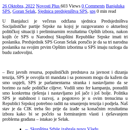
26 Oktobra, 2022
Novosti Plus
603 Views
0 Comments
Banjaluka
SPS
,
Goran Selak
,
Sjednica predsjeništva SPS
,
sps
0 min read
U Banjaluci je večeras održana sjednica Predsjedništva
Socijalističke partije Srpske na kojoj je razgovarano o aktuelnoj
političkoj situaciji i preliminarnim rezultatima Opštih izbora, nakon
kojih će SPS u Narodnoj Skupštini Republike Srpske imati tri
poslanika. Predsjednik SPS Goran Selak poručio je da sa tri narodna
poslanika na svojim prvim Opštim izborima u SPS imaju razloga da
budu zadovoljni.
– Bez javnih resursa, populističkih predstava za javnost i dizanja
tenzija, SPS je osvojila tri mandata i sa ponosom mogu da kažem da
smo uspjeli, SPS je parlamentarna stranka i nastavljamo da se
borimo za naše političke ciljeve. Vodili smo fer kampanju, ponudili
smo konkretna rješenja i nastavljamo još jače i još bolje. Politika
SPS je stabilnost i razvoj, a pogotovo je u ovim trenucima u
Republici Srpskoj potrebno raditi na smanjenju tenzija i podjela. Naš
stav je da CIK treba što prije da izađe sa konačnim rezultatima
izbora kako bi se počelo sa formiranjem vlasti i rješavanjem
problema građana – istakao je Selak.
←
Skupština Srbije izabrala novu Vladu