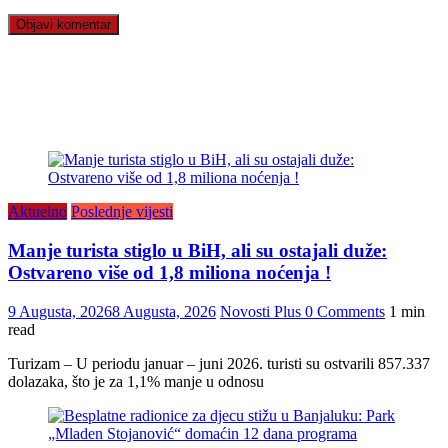
Aktuelno
Poslednje vijesti
Manje turista stiglo u BiH, ali su ostajali duže:
Ostvareno više od 1,8 miliona noćenja !
9 Augusta, 2026
8 Augusta, 2026
Novosti Plus
0 Comments
1 min
read
Turizam – U periodu januar – juni 2026. turisti su ostvarili 857.337
dolazaka, što je za 1,1% manje u odnosu