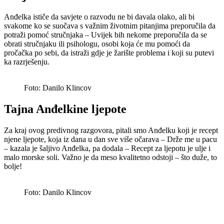
Anđelka ističe da savjete o razvodu ne bi davala olako, ali bi
svakome ko se suočava s važnim životnim pitanjima preporučila da
potraži pomoć stručnjaka – Uvijek bih nekome preporučila da se
obrati stručnjaku ili psihologu, osobi koja će mu pomoći da
pročačka po sebi, da istraži gdje je žarište problema i koji su putevi
ka razrješenju.
Foto: Danilo Klincov
Tajna Anđelkine ljepote
Za kraj ovog predivnog razgovora, pitali smo Anđelku koji je recept
njene ljepote, koja iz dana u dan sve više očarava – Drže me u pacu
– kazala je šaljivo Anđelka, pa dodala – Recept za ljepotu je ulje i
malo morske soli. Važno je da meso kvalitetno odstoji – što duže, to
bolje!
Foto: Danilo Klincov