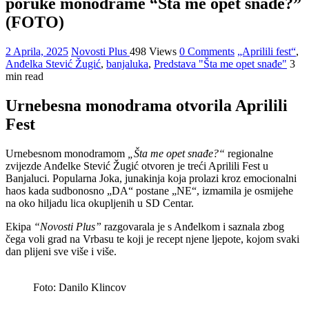
poruke monodrame “Šta me opet snađe?”
(FOTO)
2 Aprila, 2025
Novosti Plus
498 Views
0 Comments
„Aprilili fest“
,
Anđelka Stević Žugić
,
banjaluka
,
Predstava "Šta me opet snađe"
3
min read
Urnebesna monodrama otvorila Aprilili
Fest
Urnebesnom monodramom
„Šta me opet snađe?“
regionalne
zvijezde Anđelke Stević Žugić otvoren je treći Aprilili Fest u
Banjaluci. Popularna Joka, junakinja koja prolazi kroz emocionalni
haos kada sudbonosno „DA“ postane „NE“, izmamila je osmijehe
na oko hiljadu lica okupljenih u SD Centar.
Ekipa
“Novosti Plus”
razgovarala je s Anđelkom i saznala zbog
čega voli grad na Vrbasu te koji je recept njene ljepote, kojom svaki
dan plijeni sve više i više.
Foto: Danilo Klincov