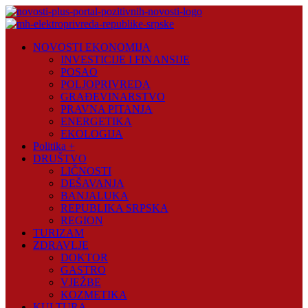
Skip
to
content
Novosti
NOVOSTI EKONOMIJA
Plus
INVESTICIJE I FINANSIJE
POSAO
Portal
POLJOPRIVREDA
pozitivnih
GRAĐEVINARSTVO
vijesti
PRAVNA PITANJA
ENERGETIKA
EKOLOGIJA
Politika +
DRUŠTVO
LIČNOSTI
DEŠAVANJA
BANJALUKA
REPUBLIKA SRPSKA
REGION
TURIZAM
ZDRAVLJE
DOKTOR
GASTRO
VJEŽBE
KOZMETIKA
KULTURA