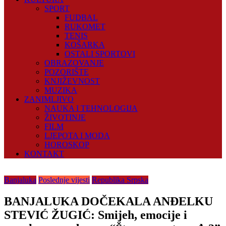
SPORT
FUDBAL
RUKOMET
TENIS
KOŠARKA
OSTALI SPORTOVI
OBRAZOVANJE
POZORIŠTE
KNJIŽEVNOST
MUZIKA
ZANIMLJIVO
NAUKA I TEHNOLOGIJA
ŽIVOTINJE
FILM
LJEPOTA I MODA
HOROSKOP
KONTAKT
Banjaluka
Poslednje vijesti
Republika Srpska
BANJALUKA DOČEKALA ANĐELKU
STEVIĆ ŽUGIĆ: Smijeh, emocije i