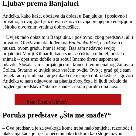
Ljubav prema Banjaluci
Anđelka, kako kaže, obožava da dolazi u Banjaluku, i poslovno i
privatno, a ovaj grad je iznova i iznova osvaja prelijepom energijom
i široko otvorenim vratima dobrodošlice.
– Uvijek rado dolazim u Banjaluku, i poslovno, zbog predstava, ali i
privatno. Obožavam da dođem na
Banjaluka Fest
, da uživam u
muzici, ovom gradu, hrani i šetnji. Baš sam nedavno svojoj
prijateljici Mariji Kilibardi, kada sam se čekirala u hotel, poslala
snimak – opet smo dobile istu sobu! Imamo divne uspomene
odavde. Slušala sam s prijateljicom i koncert fenomenalnog Zdravka
Čolića. Stvarno se uvijek rado vraćam ovdje. Ovo je grad gdje sam
uvijek rado primljena i gdje nikada ne manjka dobrodošlice – govori
Anđelka te nam odgovora na pitanja zbog čega bi ljudi trebalo da
pogledaju predstavu “Šta me snađe”, i koju poruku ona nosi.
Foto: Danilo Klincov
Poruka predstave „Šta me snađe?“
– Ova predstava je za svakoga kome treba malo smijeha, razonode i
olakšanja kada je riječ o nečemu tako teškom kao što je razvod.