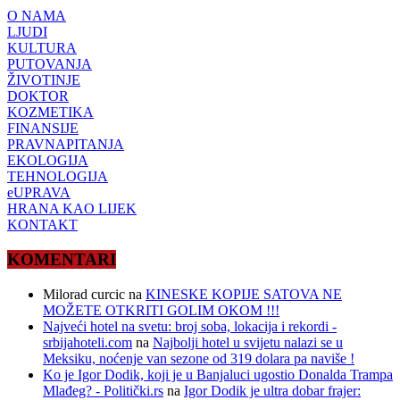
O NAMA
LJUDI
KULTURA
PUTOVANJA
ŽIVOTINJE
DOKTOR
KOZMETIKA
FINANSIJE
PRAVNAPITANJA
EKOLOGIJA
TEHNOLOGIJA
eUPRAVA
HRANA KAO LIJEK
KONTAKT
KOMENTARI
Milorad curcic
na
KINESKE KOPIJE SATOVA NE
MOŽETE OTKRITI GOLIM OKOM !!!
Najveći hotel na svetu: broj soba, lokacija i rekordi -
srbijahoteli.com
na
Najbolji hotel u svijetu nalazi se u
Meksiku, noćenje van sezone od 319 dolara pa naviše !
Ko je Igor Dodik, koji je u Banjaluci ugostio Donalda Trampa
Mlađeg? - Politički.rs
na
Igor Dodik je ultra dobar frajer: