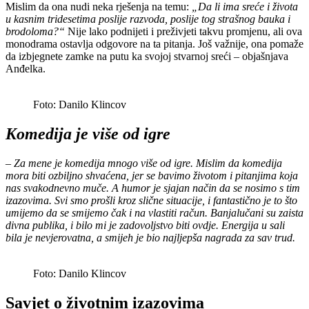
Mislim da ona nudi neka rješenja na temu:
„Da li ima sreće i života
u kasnim tridesetima poslije razvoda, poslije tog strašnog bauka i
brodoloma?“
Nije lako podnijeti i preživjeti takvu promjenu, ali ova
monodrama ostavlja odgovore na ta pitanja. Još važnije, ona pomaže
da izbjegnete zamke na putu ka svojoj stvarnoj sreći – objašnjava
Anđelka.
Foto: Danilo Klincov
Komedija je više od igre
– Za mene je komedija mnogo više od igre. Mislim da komedija
mora biti ozbiljno shvaćena, jer se bavimo životom i pitanjima koja
nas svakodnevno muče. A humor je sjajan način da se nosimo s tim
izazovima. Svi smo prošli kroz slične situacije, i fantastično je to što
umijemo da se smijemo čak i na vlastiti račun. Banjalučani su zaista
divna publika, i bilo mi je zadovoljstvo biti ovdje. Energija u sali
bila je nevjerovatna, a smijeh je bio najljepša nagrada za sav trud.
Foto: Danilo Klincov
Savjet o životnim izazovima