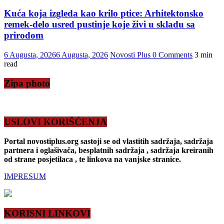
Kuća koja izgleda kao krilo ptice: Arhitektonsko
remek-delo usred pustinje koje živi u skladu sa
prirodom
6 Augusta, 2026
6 Augusta, 2026
Novosti Plus
0 Comments
3 min
read
Zipa photo
USLOVI KORIŠĆENJA
Portal novostiplus.org sastoji se od vlastitih sadržaja, sadržaja
partnera i oglašivača, besplatnih sadržaja , sadržaja kreiranih
od strane posjetilaca , te linkova na vanjske stranice.
IMPRESUM
KORISNI LINKOVI