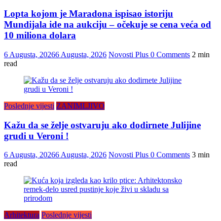
Lopta kojom je Maradona ispisao istoriju
Mundijala ide na aukciju – očekuje se cena veća od
10 miliona dolara
6 Augusta, 2026
6 Augusta, 2026
Novosti Plus
0 Comments
2 min
read
Poslednje vijesti
ZANIMLJIVO
Kažu da se želje ostvaruju ako dodirnete Julijine
grudi u Veroni !
6 Augusta, 2026
6 Augusta, 2026
Novosti Plus
0 Comments
3 min
read
Arhitektura
Poslednje vijesti