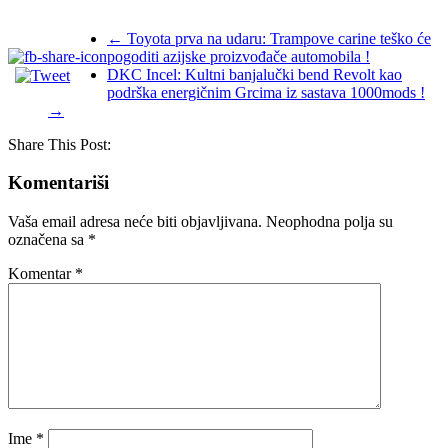
←
Toyota prva na udaru: Trampove carine teško će
pogoditi azijske proizvođače automobila !
DKC Incel: Kultni banjalučki bend Revolt kao
podrška energičnim Grcima iz sastava 1000mods !
→
Share This Post:
Komentariši
Vaša email adresa neće biti objavljivana.
Neophodna polja su
označena sa
*
Komentar
*
Ime
*