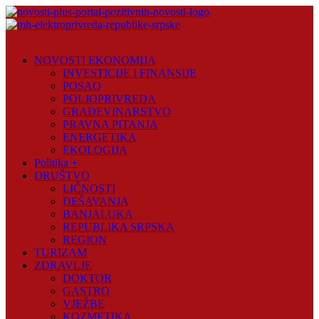
Skip
to
content
Novosti
Plus
NOVOSTI EKONOMIJA
INVESTICIJE I FINANSIJE
Portal
POSAO
pozitivnih
POLJOPRIVREDA
vijesti
GRAĐEVINARSTVO
PRAVNA PITANJA
ENERGETIKA
EKOLOGIJA
Politika +
DRUŠTVO
LIČNOSTI
DEŠAVANJA
BANJALUKA
REPUBLIKA SRPSKA
REGION
TURIZAM
ZDRAVLJE
DOKTOR
GASTRO
VJEŽBE
KOZMETIKA