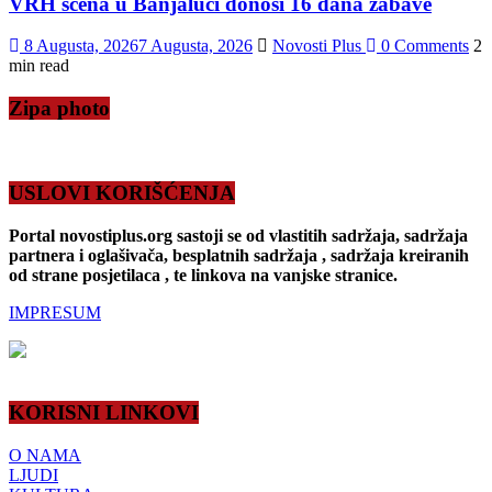
VRH scena u Banjaluci donosi 16 dana zabave
8 Augusta, 2026
7 Augusta, 2026
Novosti Plus
0 Comments
2
min read
Zipa photo
USLOVI KORIŠĆENJA
Portal novostiplus.org sastoji se od vlastitih sadržaja, sadržaja
partnera i oglašivača, besplatnih sadržaja , sadržaja kreiranih
od strane posjetilaca , te linkova na vanjske stranice.
IMPRESUM
KORISNI LINKOVI
O NAMA
LJUDI