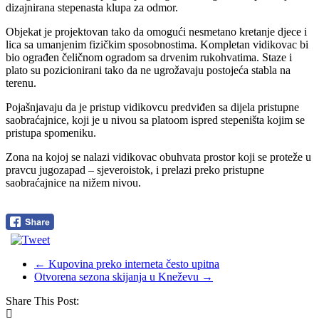
dizajnirana stepenasta klupa za odmor.
Objekat je projektovan tako da omogući nesmetano kretanje djece i
lica sa umanjenim fizičkim sposobnostima. Kompletan vidikovac bi
bio ograđen čeličnom ogradom sa drvenim rukohvatima. Staze i
plato su pozicionirani tako da ne ugrožavaju postojeća stabla na
terenu.
Pojašnjavaju da je pristup vidikovcu predviđen sa dijela pristupne
saobraćajnice, koji je u nivou sa platoom ispred stepeništa kojim se
pristupa spomeniku.
Zona na kojoj se nalazi vidikovac obuhvata prostor koji se proteže u
pravcu jugozapad – sjeveroistok, i prelazi preko pristupne
saobraćajnice na nižem nivou.
←
Kupovina preko interneta često upitna
Otvorena sezona skijanja u Kneževu
→
Share This Post: