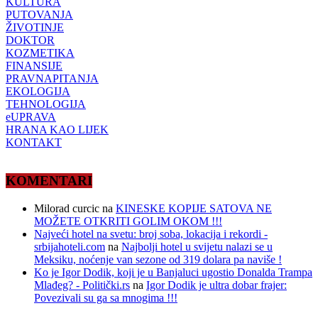
KULTURA
PUTOVANJA
ŽIVOTINJE
DOKTOR
KOZMETIKA
FINANSIJE
PRAVNAPITANJA
EKOLOGIJA
TEHNOLOGIJA
eUPRAVA
HRANA KAO LIJEK
KONTAKT
KOMENTARI
Milorad curcic
na
KINESKE KOPIJE SATOVA NE
MOŽETE OTKRITI GOLIM OKOM !!!
Najveći hotel na svetu: broj soba, lokacija i rekordi -
srbijahoteli.com
na
Najbolji hotel u svijetu nalazi se u
Meksiku, noćenje van sezone od 319 dolara pa naviše !
Ko je Igor Dodik, koji je u Banjaluci ugostio Donalda Trampa
Mlađeg? - Politički.rs
na
Igor Dodik je ultra dobar frajer:
Povezivali su ga sa mnogima !!!