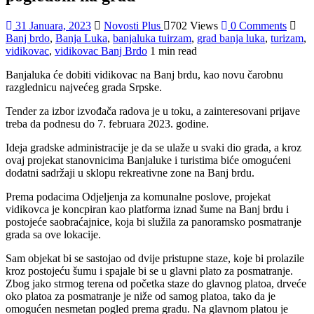
31 Januara, 2023
Novosti Plus
702 Views
0 Comments
Banj brdo
,
Banja Luka
,
banjaluka tuirzam
,
grad banja luka
,
turizam
,
vidikovac
,
vidikovac Banj Brdo
1 min read
Banjaluka će dobiti vidikovac na Banj brdu, kao novu čarobnu
razglednicu najvećeg grada Srpske.
Tender za izbor izvođača radova je u toku, a zainteresovani prijave
treba da podnesu do 7. februara 2023. godine.
Ideja gradske administracije je da se ulaže u svaki dio grada, a kroz
ovaj projekat stanovnicima Banjaluke i turistima biće omogućeni
dodatni sadržaji u sklopu rekreativne zone na Banj brdu.
Prema podacima Odjeljenja za komunalne poslove, projekat
vidikovca je koncpiran kao platforma iznad šume na Banj brdu i
postojeće saobraćajnice, koja bi služila za panoramsko posmatranje
grada sa ove lokacije.
Sam objekat bi se sastojao od dvije pristupne staze, koje bi prolazile
kroz postojeću šumu i spajale bi se u glavni plato za posmatranje.
Zbog jako strmog terena od početka staze do glavnog platoa, drveće
oko platoa za posmatranje je niže od samog platoa, tako da je
omogućen nesmetan pogled prema gradu. Na glavnom platou je