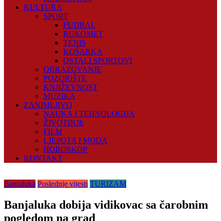
KULTURA
SPORT
FUDBAL
RUKOMET
TENIS
KOŠARKA
OSTALI SPORTOVI
OBRAZOVANJE
POZORIŠTE
KNJIŽEVNOST
MUZIKA
ZANIMLJIVO
NAUKA I TEHNOLOGIJA
ŽIVOTINJE
FILM
LJEPOTA I MODA
HOROSKOP
KONTAKT
Banjaluka
Poslednje vijesti
TURIZAM
Banjaluka dobija vidikovac sa čarobnim
pogledom na grad