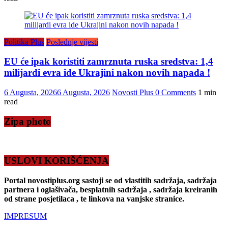
Politika Plus
Poslednje vijesti
EU će ipak koristiti zamrznuta ruska sredstva: 1,4
milijardi evra ide Ukrajini nakon novih napada !
6 Augusta, 2026
6 Augusta, 2026
Novosti Plus
0 Comments
1 min
read
Zipa photo
USLOVI KORIŠĆENJA
Portal novostiplus.org sastoji se od vlastitih sadržaja, sadržaja
partnera i oglašivača, besplatnih sadržaja , sadržaja kreiranih
od strane posjetilaca , te linkova na vanjske stranice.
IMPRESUM