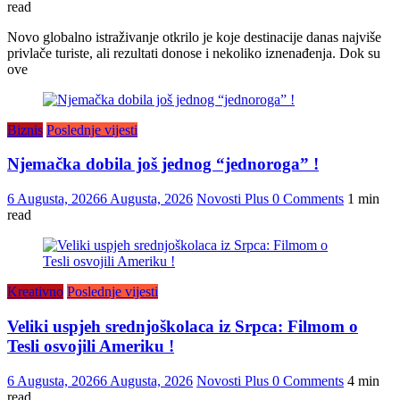
read
Novo globalno istraživanje otkrilo je koje destinacije danas najviše
privlače turiste, ali rezultati donose i nekoliko iznenađenja. Dok su
ove
Biznis
Poslednje vijesti
Njemačka dobila još jednog “jednoroga” !
6 Augusta, 2026
6 Augusta, 2026
Novosti Plus
0 Comments
1 min
read
Kreativno
Poslednje vijesti
Veliki uspjeh srednjoškolaca iz Srpca: Filmom o
Tesli osvojili Ameriku !
6 Augusta, 2026
6 Augusta, 2026
Novosti Plus
0 Comments
4 min
read