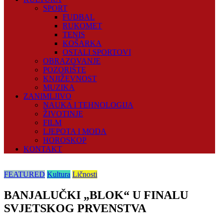
SPORT
FUDBAL
RUKOMET
TENIS
KOŠARKA
OSTALI SPORTOVI
OBRAZOVANJE
POZORIŠTE
KNJIŽEVNOST
MUZIKA
ZANIMLJIVO
NAUKA I TEHNOLOGIJA
ŽIVOTINJE
FILM
LJEPOTA I MODA
HOROSKOP
KONTAKT
FEATURED
Kultura
Ličnosti
BANJALUČKI „BLOK“ U FINALU
SVJETSKOG PRVENSTVA