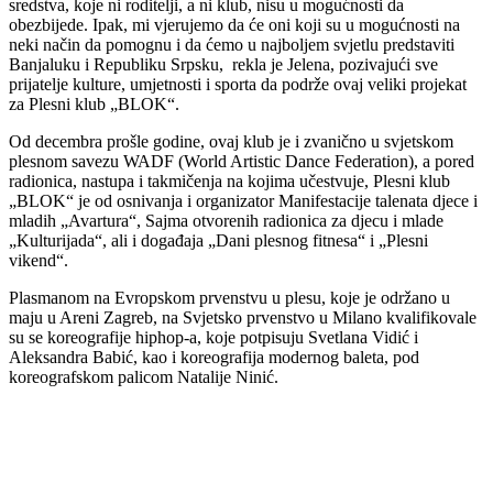
sredstva, koje ni roditelji, a ni klub, nisu u mogućnosti da
obezbijede. Ipak, mi vjerujemo da će oni koji su u mogućnosti na
neki način da pomognu i da ćemo u najboljem svjetlu predstaviti
Banjaluku i Republiku Srpsku, rekla je Jelena, pozivajući sve
prijatelje kulture, umjetnosti i sporta da podrže ovaj veliki projekat
za Plesni klub „BLOK“.
Od decembra prošle godine, ovaj klub je i zvanično u svjetskom
plesnom savezu WADF (World Artistic Dance Federation), a pored
radionica, nastupa i takmičenja na kojima učestvuje, Plesni klub
„BLOK“ je od osnivanja i organizator Manifestacije talenata djece i
mladih „Avartura“, Sajma otvorenih radionica za djecu i mlade
„Kulturijada“, ali i događaja „Dani plesnog fitnesa“ i „Plesni
vikend“.
Plasmanom na Evropskom prvenstvu u plesu, koje je održano u
maju u Areni Zagreb, na Svjetsko prvenstvo u Milano kvalifikovale
su se koreografije hiphop-a, koje potpisuju Svetlana Vidić i
Aleksandra Babić, kao i koreografija modernog baleta, pod
koreografskom palicom Natalije Ninić.