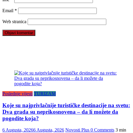
Email
*
Web stranica
Poslednje vijesti
TURIZAM
Koje su najprivlačnije turističke destinacije na svetu:
Dva grada su neprikosnovena – da li možete da
pogodite koja?
6 Augusta, 2026
6 Augusta, 2026
Novosti Plus
0 Comments
3 min