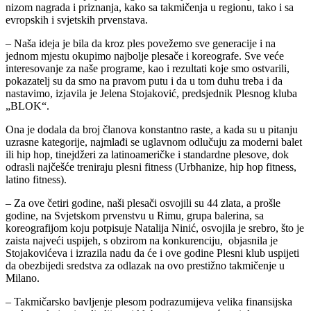
nizom nagrada i priznanja, kako sa takmičenja u regionu, tako i sa
evropskih i svjetskih prvenstava.
– Naša ideja je bila da kroz ples povežemo sve generacije i na
jednom mjestu okupimo najbolje plesače i koreografe. Sve veće
interesovanje za naše programe, kao i rezultati koje smo ostvarili,
pokazatelj su da smo na pravom putu i da u tom duhu treba i da
nastavimo, izjavila je Jelena Stojaković, predsjednik Plesnog kluba
„BLOK“.
Ona je dodala da broj članova konstantno raste, a kada su u pitanju
uzrasne kategorije, najmlađi se uglavnom odlučuju za moderni balet
ili hip hop, tinejdžeri za latinoameričke i standardne plesove, dok
odrasli najčešće treniraju plesni fitness (Urbhanize, hip hop fitness,
latino fitness).
– Za ove četiri godine, naši plesači osvojili su 44 zlata, a prošle
godine, na Svjetskom prvenstvu u Rimu, grupa balerina, sa
koreografijom koju potpisuje Natalija Ninić, osvojila je srebro, što je
zaista najveći uspijeh, s obzirom na konkurenciju, objasnila je
Stojakovićeva i izrazila nadu da će i ove godine Plesni klub uspijeti
da obezbijedi sredstva za odlazak na ovo prestižno takmičenje u
Milano.
– Takmičarsko bavljenje plesom podrazumijeva velika finansijska