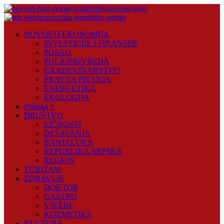
Skip
to
content
Novosti
NOVOSTI EKONOMIJA
Plus
INVESTICIJE I FINANSIJE
POSAO
Portal
POLJOPRIVREDA
pozitivnih
GRAĐEVINARSTVO
vijesti
PRAVNA PITANJA
ENERGETIKA
EKOLOGIJA
Politika +
DRUŠTVO
LIČNOSTI
DEŠAVANJA
BANJALUKA
REPUBLIKA SRPSKA
REGION
TURIZAM
ZDRAVLJE
DOKTOR
GASTRO
VJEŽBE
KOZMETIKA
KULTURA