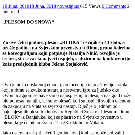
18 Juna, 2018
18 Juna, 2018
novostiplus
615 Views
0 Comments
2
min read
„PLESOM DO SNOVA“
Za ove četiri godine, plesači „BLOKA“ osvojili su 44 zlata, a
prošle godine, na Svjetskom prvenstvu u Rimu, grupa balerina,
sa koreografijom koju potpisuje Natalija Ninić, osvojila je
srebro, što je zaista najveći uspijeh, s obzirom na konkurenciju,
kaže predsjednik kluba Jelena Stojaković.
Ovo je priča o iskrenoj emociji, pretočenoj u najmaštovitije korake
koji u ritmu sa zvukom stvaraju nestvarnu igru za ljudsko oko.
Ovom magijom se bave samo najuspješniji u plesu, a naš grad može
biti ponosan na njih, jer su to plesači koji su uspijeli svojim talentom
da zakucaju na vrata za svjetski nastup. Riječ je o jednom od
najuspješnijih plesnih klubova u Republici Srpskoj, Plesnom klubu
„BLOK“ iz Banjaluke, koji se plasirao na Svjetsko prvenstvo u
plesu, koje će biti održano 27. i 28. oktobra u Milanu.
Iako osnovan tek prije četiri godine, ovaj klub se može pohvaliti