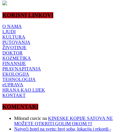
KORISNI LINKOVI
O NAMA
LJUDI
KULTURA
PUTOVANJA
ŽIVOTINJE
DOKTOR
KOZMETIKA
FINANSIJE
PRAVNAPITANJA
EKOLOGIJA
TEHNOLOGIJA
eUPRAVA
HRANA KAO LIJEK
KONTAKT
KOMENTARI
Milorad curcic
na
KINESKE KOPIJE SATOVA NE
MOŽETE OTKRITI GOLIM OKOM !!!
Najveći hotel na svetu: broj soba, lokacija i rekordi -