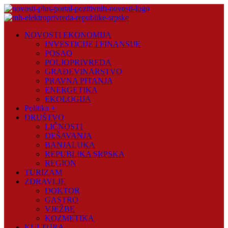
Skip
to
content
Novosti
NOVOSTI EKONOMIJA
Plus
INVESTICIJE I FINANSIJE
POSAO
Portal
POLJOPRIVREDA
pozitivnih
GRAĐEVINARSTVO
vijesti
PRAVNA PITANJA
ENERGETIKA
EKOLOGIJA
Politika +
DRUŠTVO
LIČNOSTI
DEŠAVANJA
BANJALUKA
REPUBLIKA SRPSKA
REGION
TURIZAM
ZDRAVLJE
DOKTOR
GASTRO
VJEŽBE
KOZMETIKA
KULTURA