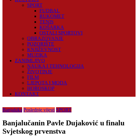
SPORT
FUDBAL
RUKOMET
TENIS
KOŠARKA
OSTALI SPORTOVI
OBRAZOVANJE
POZORIŠTE
KNJIŽEVNOST
MUZIKA
ZANIMLJIVO
NAUKA I TEHNOLOGIJA
ŽIVOTINJE
FILM
LJEPOTA I MODA
HOROSKOP
KONTAKT
Banjaluka
Poslednje vijesti
SPORT
Banjalučanin Pavle Dujaković u finalu
Svjetskog prvenstva