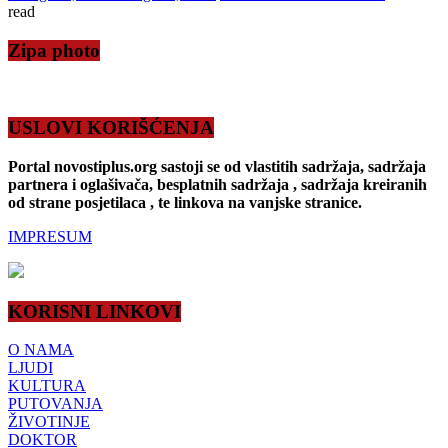
read
Zipa photo
USLOVI KORIŠĆENJA
Portal novostiplus.org sastoji se od vlastitih sadržaja, sadržaja
partnera i oglašivača, besplatnih sadržaja , sadržaja kreiranih
od strane posjetilaca , te linkova na vanjske stranice.
IMPRESUM
KORISNI LINKOVI
O NAMA
LJUDI
KULTURA
PUTOVANJA
ŽIVOTINJE
DOKTOR