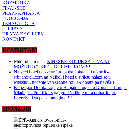
KOZMETIKA
FINANSIJE
PRAVNAPITANJA
EKOLOGIJA
TEHNOLOGIJA
eUPRAVA
HRANA KAO LIJEK
KONTAKT
KOMENTARI
Milorad curcic
na
KINESKE KOPIJE SATOVA NE
MOŽETE OTKRITI GOLIM OKOM !!!
Najveći hotel na svetu: broj soba, lokacija i rekordi -
srbijahoteli.com
na
Najbolji hotel u svijetu nalazi se u
Meksiku, noćenje van sezone od 319 dolara pa naviše !
Ko je Igor Dodik, koji je u Banjaluci ugostio Donalda Trampa
Mlađeg? - Politički.rs
na
Igor Dodik je ultra dobar frajer:
Povezivali su ga sa mnogima !!!
SPONZORI