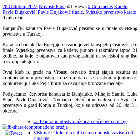
28 Oktobra, 2022
Novosti Plus
601 Views
0 Comments
Karate
,
Pavle Dujaković
,
Pavle Dujaković finale
,
Svjetsko prvenstvo karate
0 min read
Banjalučki karatista Pavle Dujaković plasirao se u finale svjetskog
prvenstva u Turskoj.
Karatista banjalučke Energije ostvario je veliki uspjeh plasiravši se u
finale Svjetskog prvenstva za kadete, juniore i takmičare ispod 21
godine, na koje je otputovao kao prvoplasirani na svjetskoj rang listi
u svojoj kategoriji.
Ovaj klub iz grada na Vrbasu ostvario drugi sjajan rezultat na
kontinentalnom prvenstvu, s obzirom da će se u subotu u juniorskoj
konkurenciji Luka Pejić boriti za osvajanje bronzane medalje.
Podsjećamo, četvorica karatista iz Banjaluke, Mihajlo Stanić, Luka
Pejić, Pavle Dujaković i Nemanja Јeličić otputovali su na Svjetsko
prvenstvo u grad Konja u Turskoj, koje se održava od 26. do 31.
oktobra.
←
Planirano ubistvo tužioca i načelnika policije,
pronađeno oružje
Višković: Odluke o nafti ćemo donositi zavisno od
situacije
→