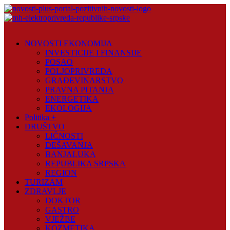
Skip
to
content
Novosti
Plus
NOVOSTI EKONOMIJA
INVESTICIJE I FINANSIJE
Portal
POSAO
pozitivnih
POLJOPRIVREDA
vijesti
GRAĐEVINARSTVO
PRAVNA PITANJA
ENERGETIKA
EKOLOGIJA
Politika +
DRUŠTVO
LIČNOSTI
DEŠAVANJA
BANJALUKA
REPUBLIKA SRPSKA
REGION
TURIZAM
ZDRAVLJE
DOKTOR
GASTRO
VJEŽBE
KOZMETIKA