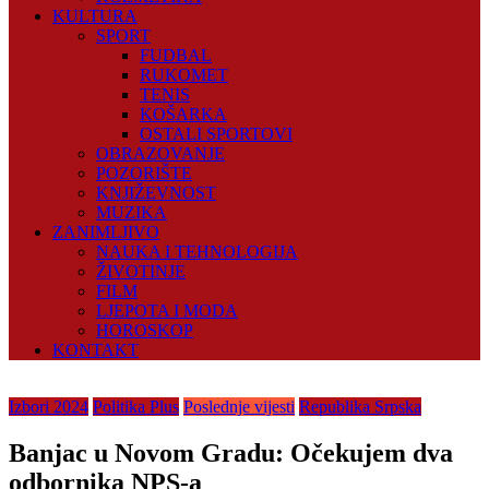
KULTURA
SPORT
FUDBAL
RUKOMET
TENIS
KOŠARKA
OSTALI SPORTOVI
OBRAZOVANJE
POZORIŠTE
KNJIŽEVNOST
MUZIKA
ZANIMLJIVO
NAUKA I TEHNOLOGIJA
ŽIVOTINJE
FILM
LJEPOTA I MODA
HOROSKOP
KONTAKT
Izbori 2024
Politika Plus
Poslednje vijesti
Republika Srpska
Banjac u Novom Gradu: Očekujem dva
odbornika NPS-a