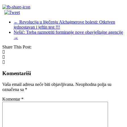
←
Revolucija u liječenju Alchajmerove bolesti: Otkriven
jednostavan i jeftin test !!!
Nešić: Treba razmotriti formiranje nove obavještajne agencije
→
Share This Post:
Komentariši
Vaša email adresa neće biti objavljivana.
Neophodna polja su
označena sa
*
Komentar
*