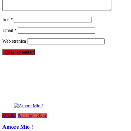
Ime
*
Email
*
Web stranica
Muzika
Poslednje vijesti
Amore Mio !