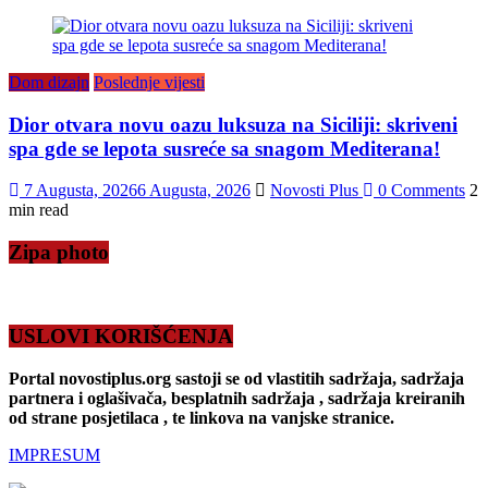
Dom dizajn
Poslednje vijesti
Dior otvara novu oazu luksuza na Siciliji: skriveni
spa gde se lepota susreće sa snagom Mediterana!
7 Augusta, 2026
6 Augusta, 2026
Novosti Plus
0 Comments
2
min read
Zipa photo
USLOVI KORIŠĆENJA
Portal novostiplus.org sastoji se od vlastitih sadržaja, sadržaja
partnera i oglašivača, besplatnih sadržaja , sadržaja kreiranih
od strane posjetilaca , te linkova na vanjske stranice.
IMPRESUM