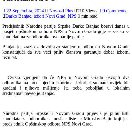
22 Septembra, 2024
Novosti Plus
710 Views
0 Comments
Darko Banjac
,
izbori Novi Grad
,
NPS
0 min read
Predsjednik Narodne partije Srpske Darko Banjac boravi danas u
posjeti opštinskom odboru NPS u Novom Gradu gdje se sastao sa
kandidatima za odbornike ove partije partije.
Banjac je izrazio zadovoljstvo stanjem u odboru u Novom Gradu
konstatujući da sve veći priliv članstva garantuje dobar izborni
rezultat.
– Čvrsto vjerujem da će NPS u Novom Gradu osvojiti dva
odbornika na predstojećim izborima. Prioritet su nam uvijek bili
građani i njihovo mišljenje šta treba poboljšati u lokalnim
sredinama” naveo je Banjac.
Narodna partija Srpske u Novom Gradu prijavila je punu listu
kandidata za odbornike a nosilac liste je Miroslav Bajić koji je i
predsjednik Opštinskog odbora NPS Novi Grad.