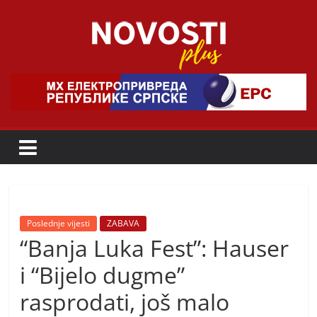
Skip
to
content
Novosti
Plus
P
o
r
t
a
Poslednje vijesti
ZABAVA
“Banja Luka Fest”: Hauser
l
p
i “Bijelo dugme”
o
rasprodati, još malo
z