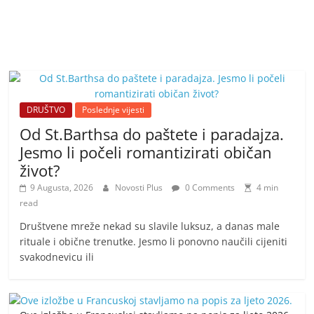
DRUŠTVO
Poslednje vijesti
Od St.Barthsa do paštete i paradajza.
Jesmo li počeli romantizirati običan
život?
9 Augusta, 2026
Novosti Plus
0 Comments
4 min
read
Društvene mreže nekad su slavile luksuz, a danas male
rituale i obične trenutke. Jesmo li ponovno naučili cijeniti
svakodnevicu ili