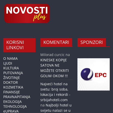
KORISNI
KOMENTARI
SPONZORI
LINKOVI
Milorad curcic
na
O NAMA
KINESKE KOPIJE
LJUDI
SATOVA NE
KULTURA
MOŽETE OTKRITI
PUTOVANJA
GOLIM OKOM !!!
ŽIVOTINJE
DOKTOR
Najveći hotel na
KOZMETIKA
svetu: broj soba,
FINANSIJE
lokacija i rekordi -
PRAVNAPITANJA
srbijahoteli.com
EKOLOGIJA
na
Najbolji hotel u
TEHNOLOGIJA
svijetu nalazi se u
eUPRAVA