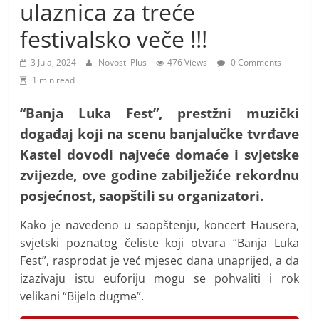
i
ulaznica za treće
t
festivalsko veče !!!
i
v
3 Jula, 2024
Novosti Plus
476 Views
0 Comments
1 min read
n
i
“Banja Luka Fest”, prestžni muzički
h
događaj koji na scenu banjalučke tvrđave
v
Kastel dovodi najveće domaće i svjetske
i
zvijezde, ove godine zabilježiće rekordnu
j
posjećnost, saopštili su organizatori.
e
s
Kako je navedeno u saopštenju, koncert Hausera,
t
svjetski poznatog čeliste koji otvara “Banja Luka
Fest”, rasprodat je već mjesec dana unaprijed, a da
i
izazivaju istu euforiju mogu se pohvaliti i rok
velikani “Bijelo dugme”.