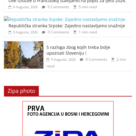
Ove izložbe u Francuskoj stavljamo na popis za ljeto 2026.
0 Comments
5 min read
9 Augusta, 2026
Republička stranka Srpske: Zajedno nastavljamo snažnije
0 Comments
1 min read
9 Augusta, 2026
5 razloga zbog kojih treba bolje
upoznati Sloveniju !
0 Comments
2 min
9 Augusta, 2026
read
Zipa photo