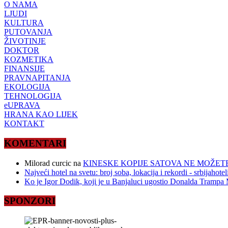
O NAMA
LJUDI
KULTURA
PUTOVANJA
ŽIVOTINJE
DOKTOR
KOZMETIKA
FINANSIJE
PRAVNAPITANJA
EKOLOGIJA
TEHNOLOGIJA
eUPRAVA
HRANA KAO LIJEK
KONTAKT
KOMENTARI
Milorad curcic
na
KINESKE KOPIJE SATOVA NE MOŽETE
Najveći hotel na svetu: broj soba, lokacija i rekordi - srbijahote
Ko je Igor Dodik, koji je u Banjaluci ugostio Donalda Trampa M
SPONZORI