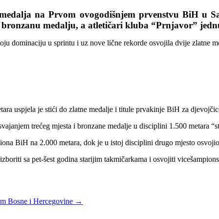
m medalja na Prvom ovogodišnjem prvenstvu BiH u Sar
u bronzanu medalju, a atletičari kluba “Prnjavor” jednu
oju dominaciju u sprintu i uz nove lične rekorde osvojila dvije zlatne m
ra uspjela je stići do zlatne medalje i titule prvakinje BiH za djevojčic
ajanjem trećeg mjesta i bronzane medalje u disciplini 1.500 metara “st
ona BiH na 2.000 metara, dok je u istoj disciplini drugo mjesto osvoji
zboriti sa pet-šest godina starijim takmičarkama i osvojiti vicešampion
om Bosne i Hercegovine
→