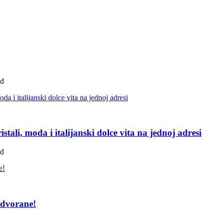
ad
tali, moda i italijanski dolce vita na jednoj adresi
ad
 dvorane!