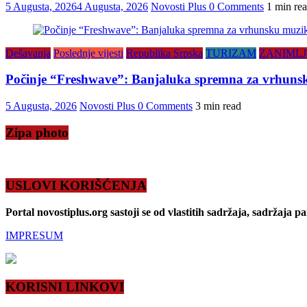
5 Augusta, 2026
4 Augusta, 2026
Novosti Plus
0 Comments
1 min re
Dešavanja
Poslednje vijesti
Republika Srpska
TURIZAM
ZANIMLJ
Počinje “Freshwave”: Banjaluka spremna za vrhunsku
5 Augusta, 2026
Novosti Plus
0 Comments
3 min read
Zipa photo
USLOVI KORIŠĆENJA
Portal novostiplus.org sastoji se od vlastitih sadržaja, sadržaja p
IMPRESUM
KORISNI LINKOVI