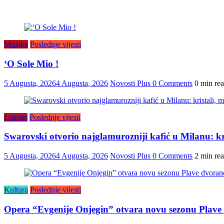
Muzika
Poslednje vijesti
‘O Sole Mio !
5 Augusta, 2026
4 Augusta, 2026
Novosti Plus
0 Comments
0 min re
Luksuz
Poslednje vijesti
Swarovski otvorio najglamurozniji kafić u Milanu: kris
5 Augusta, 2026
4 Augusta, 2026
Novosti Plus
0 Comments
2 min re
Kultura
Poslednje vijesti
Opera “Evgenije Onjegin” otvara novu sezonu Plave