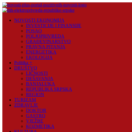
Skip
to
content
Novosti
NOVOSTI EKONOMIJA
Plus
INVESTICIJE I FINANSIJE
POSAO
Portal
POLJOPRIVREDA
pozitivnih
GRAĐEVINARSTVO
vijesti
PRAVNA PITANJA
ENERGETIKA
EKOLOGIJA
Politika +
DRUŠTVO
LIČNOSTI
DEŠAVANJA
BANJALUKA
REPUBLIKA SRPSKA
REGION
TURIZAM
ZDRAVLJE
DOKTOR
GASTRO
VJEŽBE
KOZMETIKA
KULTURA