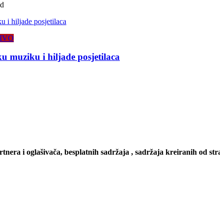
ad
IVO
 muziku i hiljade posjetilaca
artnera i oglašivača, besplatnih sadržaja , sadržaja kreiranih od stra