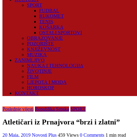
SPORT
FUDBAL
RUKOMET
TENIS
KOŠARKA
OSTALI SPORTOVI
OBRAZOVANJE
POZORIŠTE
KNJIŽEVNOST
MUZIKA
ZANIMLJIVO
NAUKA I TEHNOLOGIJA
ŽIVOTINJE
FILM
LJEPOTA I MODA
HOROSKOP
KONTAKT
Poslednje vijesti
Republika Srpska
SPORT
Atletičari iz Prnajvora “brzi i zlatni”
20 Maja, 2019
Novosti Plus
459 Views
0 Comments
1 min read