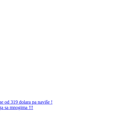
ne od 319 dolara pa naviše !
 ga sa mnogima !!!