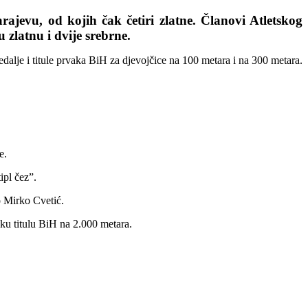
ajevu, od kojih čak četiri zlatne.
Članovi Atletskog
 zlatnu i dvije srebrne.
edalje i titule prvaka BiH za djevojčice na 100 metara i na 300 metara.
e.
ipl čez”.
o Mirko Cvetić.
sku titulu BiH na 2.000 metara.