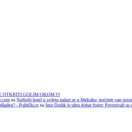
 OTKRITI GOLIM OKOM !!!
li.com
na
Najbolji hotel u svijetu nalazi se u Meksiku, noćenje van sezo
lađeg? - Politički.rs
na
Igor Dodik je ultra dobar frajer: Povezivali su