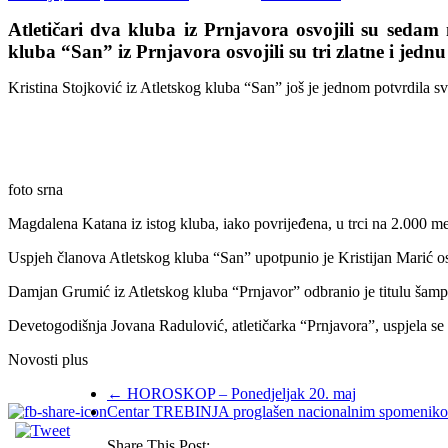
Atletičari dva kluba iz Prnjavora osvojili su seda
kluba “San” iz Prnjavora osvojili su tri zlatne i jedn
Kristina Stojković iz Atletskog kluba “San” još je jednom potvrdila sv
foto srna
Magdalena Katana iz istog kluba, iako povrijeđena, u trci na 2.000 meta
Uspjeh članova Atletskog kluba “San” upotpunio je Kristijan Marić osv
Damjan Grumić iz Atletskog kluba “Prnjavor” odbranio je titulu šampi
Devetogodišnja Jovana Radulović, atletičarka “Prnjavora”, uspjela se i
Novosti plus
←
HOROSKOP – Ponedjeljak 20. maj
Centar TREBINJA proglašen nacionalnim spomenik
Share This Post: