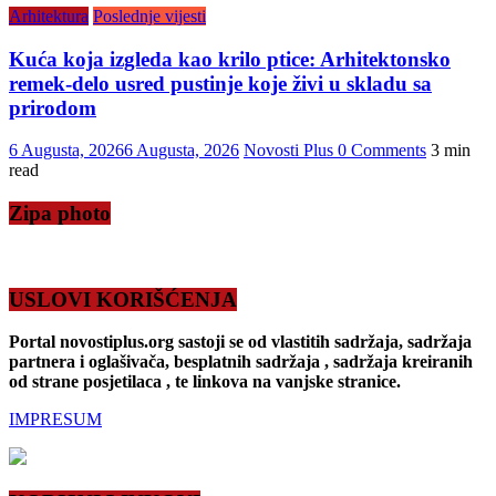
Arhitektura
Poslednje vijesti
Kuća koja izgleda kao krilo ptice: Arhitektonsko
remek-delo usred pustinje koje živi u skladu sa
prirodom
6 Augusta, 2026
6 Augusta, 2026
Novosti Plus
0 Comments
3 min
read
Zipa photo
USLOVI KORIŠĆENJA
Portal novostiplus.org sastoji se od vlastitih sadržaja, sadržaja
partnera i oglašivača, besplatnih sadržaja , sadržaja kreiranih
od strane posjetilaca , te linkova na vanjske stranice.
IMPRESUM