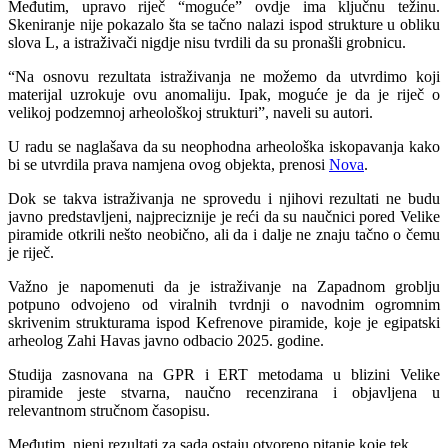
Međutim, upravo riječ “moguće” ovdje ima ključnu težinu.
Skeniranje nije pokazalo šta se tačno nalazi ispod strukture u obliku
slova L, a istraživači nigdje nisu tvrdili da su pronašli grobnicu.
“Na osnovu rezultata istraživanja ne možemo da utvrdimo koji
materijal uzrokuje ovu anomaliju. Ipak, moguće je da je riječ o
velikoj podzemnoj arheološkoj strukturi”, naveli su autori.
U radu se naglašava da su neophodna arheološka iskopavanja kako
bi se utvrdila prava namjena ovog objekta, prenosi
Nova
.
Dok se takva istraživanja ne sprovedu i njihovi rezultati ne budu
javno predstavljeni, najpreciznije je reći da su naučnici pored Velike
piramide otkrili nešto neobično, ali da i dalje ne znaju tačno o čemu
je riječ.
Važno je napomenuti da je istraživanje na Zapadnom groblju
potpuno odvojeno od viralnih tvrdnji o navodnim ogromnim
skrivenim strukturama ispod Kefrenove piramide, koje je egipatski
arheolog Zahi Havas javno odbacio 2025. godine.
Studija zasnovana na GPR i ERT metodama u blizini Velike
piramide jeste stvarna, naučno recenzirana i objavljena u
relevantnom stručnom časopisu.
Međutim, njeni rezultati za sada ostaju otvoreno pitanje koje tek