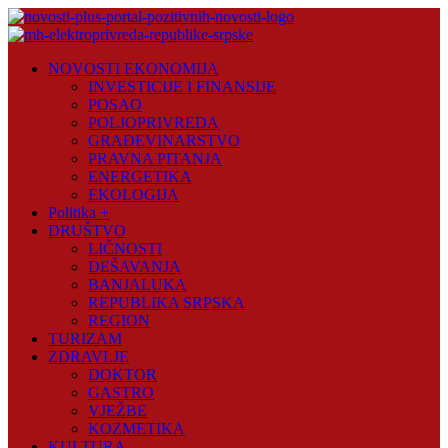
Skip
to
content
Novosti
NOVOSTI EKONOMIJA
Plus
INVESTICIJE I FINANSIJE
POSAO
Portal
POLJOPRIVREDA
pozitivnih
GRAĐEVINARSTVO
vijesti
PRAVNA PITANJA
ENERGETIKA
EKOLOGIJA
Politika +
DRUŠTVO
LIČNOSTI
DEŠAVANJA
BANJALUKA
REPUBLIKA SRPSKA
REGION
TURIZAM
ZDRAVLJE
DOKTOR
GASTRO
VJEŽBE
KOZMETIKA
KULTURA