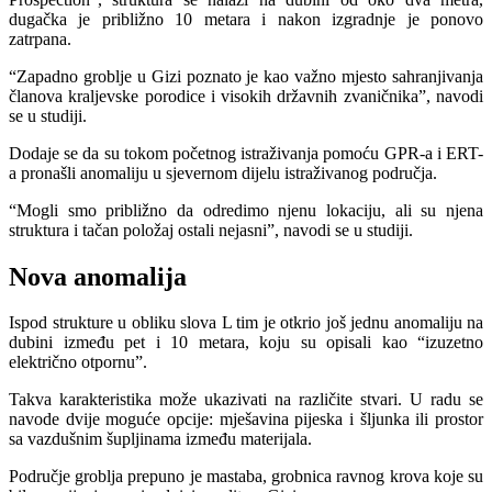
dugačka je približno 10 metara i nakon izgradnje je ponovo
zatrpana.
“Zapadno groblje u Gizi poznato je kao važno mjesto sahranjivanja
članova kraljevske porodice i visokih državnih zvaničnika”, navodi
se u studiji.
Dodaje se da su tokom početnog istraživanja pomoću GPR-a i ERT-
a pronašli anomaliju u sjevernom dijelu istraživanog područja.
“Mogli smo približno da odredimo njenu lokaciju, ali su njena
struktura i tačan položaj ostali nejasni”, navodi se u studiji.
Nova anomalija
Ispod strukture u obliku slova L tim je otkrio još jednu anomaliju na
dubini između pet i 10 metara, koju su opisali kao “izuzetno
električno otpornu”.
Takva karakteristika može ukazivati na različite stvari. U radu se
navode dvije moguće opcije: mješavina pijeska i šljunka ili prostor
sa vazdušnim šupljinama između materijala.
Područje groblja prepuno je mastaba, grobnica ravnog krova koje su