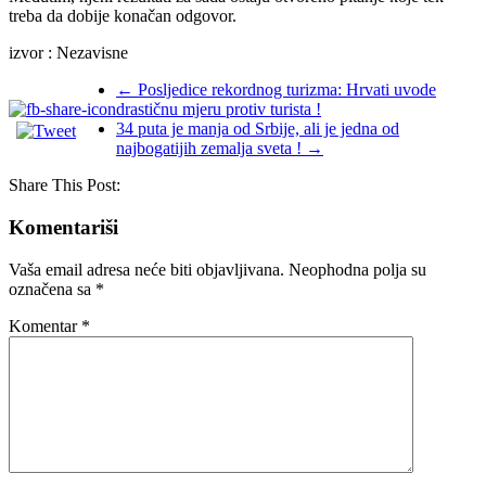
treba da dobije konačan odgovor.
izvor : Nezavisne
←
Posljedice rekordnog turizma: Hrvati uvode
drastičnu mjeru protiv turista !
34 puta je manja od Srbije, ali je jedna od
najbogatijih zemalja sveta !
→
Share This Post:
Komentariši
Vaša email adresa neće biti objavljivana.
Neophodna polja su
označena sa
*
Komentar
*