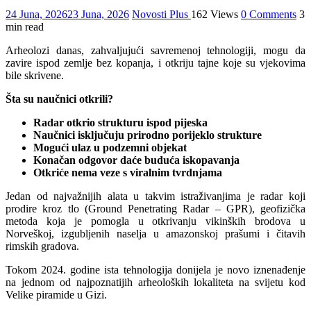
24 Juna, 2026
23 Juna, 2026
Novosti Plus
162 Views
0 Comments
3
min read
Arheolozi danas, zahvaljujući savremenoj tehnologiji, mogu da
zavire ispod zemlje bez kopanja, i otkriju tajne koje su vjekovima
bile skrivene.
Šta su naučnici otkrili?
Radar otkrio strukturu ispod pijeska
Naučnici isključuju prirodno porijeklo strukture
Mogući ulaz u podzemni objekat
Konačan odgovor daće buduća iskopavanja
Otkriće nema veze s viralnim tvrdnjama
Jedan od najvažnijih alata u takvim istraživanjima je radar koji
prodire kroz tlo (Ground Penetrating Radar – GPR), geofizička
metoda koja je pomogla u otkrivanju vikinških brodova u
Norveškoj, izgubljenih naselja u amazonskoj prašumi i čitavih
rimskih gradova.
Tokom 2024. godine ista tehnologija donijela je novo iznenađenje
na jednom od najpoznatijih arheoloških lokaliteta na svijetu kod
Velike piramide u Gizi.