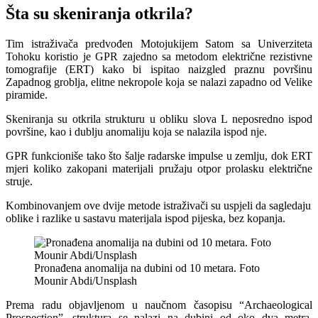
Šta su skeniranja otkrila?
Tim istraživača predvođen Motojukijem Satom sa Univerziteta
Tohoku koristio je GPR zajedno sa metodom električne rezistivne
tomografije (ERT) kako bi ispitao naizgled praznu površinu
Zapadnog groblja, elitne nekropole koja se nalazi zapadno od Velike
piramide.
Skeniranja su otkrila strukturu u obliku slova L neposredno ispod
površine, kao i dublju anomaliju koja se nalazila ispod nje.
GPR funkcioniše tako što šalje radarske impulse u zemlju, dok ERT
mjeri koliko zakopani materijali pružaju otpor prolasku električne
struje.
Kombinovanjem ove dvije metode istraživači su uspjeli da sagledaju
oblike i razlike u sastavu materijala ispod pijeska, bez kopanja.
Pronađena anomalija na dubini od 10 metara. Foto
Mounir Abdi/Unsplash
Prema radu objavljenom u naučnom časopisu “Archaeological
Prospection”, struktura se nalazi na dubini od oko dva metra,