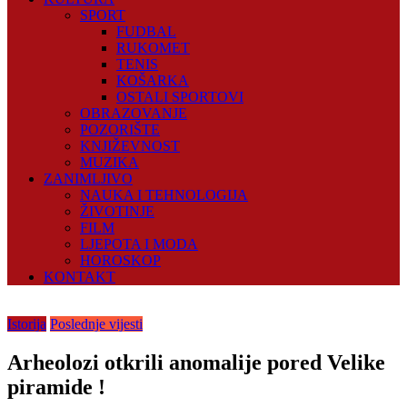
SPORT
FUDBAL
RUKOMET
TENIS
KOŠARKA
OSTALI SPORTOVI
OBRAZOVANJE
POZORIŠTE
KNJIŽEVNOST
MUZIKA
ZANIMLJIVO
NAUKA I TEHNOLOGIJA
ŽIVOTINJE
FILM
LJEPOTA I MODA
HOROSKOP
KONTAKT
Istorija
Poslednje vijesti
Arheolozi otkrili anomalije pored Velike
piramide !