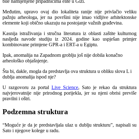
bile namijenjene pripadnicima elite u Gizi.
Međutim, upravo ovaj dio lokaliteta ranije nije privlačio veliku
pažnju arheologa, jer na površini nije imao vidljive arhitektonske
elemente koji obično ukazuju na postojanje važnih građevina.
Kasnija istraživanja i stručna literatura iz oblasti zaštite kulturnog
nasljeđa navode studiju iz 2024. godine kao uspješan primjer
kombinovane primjene GPR-a i ERT-a u Egiptu.
Ipak, anomalija na Zapadnom groblju još nije dobila konačno
arheološko objašnjenje.
Šta bi, dakle, mogla da predstavlja ova struktura u obliku slova L i
dublja anomalija ispod nje?
U razgovoru za portal
Live Science
, Sato je rekao da struktura
najvjerovatnije nije prirodnog porijekla, jer su njeni obrisi previše
pravilni i oštri.
Podzemna struktura
“Moguće je da je predstavljala ulaz u dublju strukturu”, napisali su
Sato i njegove kolege u radu.