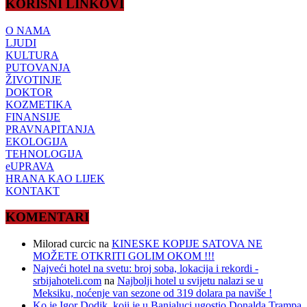
KORISNI LINKOVI
O NAMA
LJUDI
KULTURA
PUTOVANJA
ŽIVOTINJE
DOKTOR
KOZMETIKA
FINANSIJE
PRAVNAPITANJA
EKOLOGIJA
TEHNOLOGIJA
eUPRAVA
HRANA KAO LIJEK
KONTAKT
KOMENTARI
Milorad curcic
na
KINESKE KOPIJE SATOVA NE
MOŽETE OTKRITI GOLIM OKOM !!!
Najveći hotel na svetu: broj soba, lokacija i rekordi -
srbijahoteli.com
na
Najbolji hotel u svijetu nalazi se u
Meksiku, noćenje van sezone od 319 dolara pa naviše !
Ko je Igor Dodik, koji je u Banjaluci ugostio Donalda Trampa