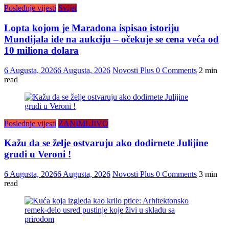
Poslednje vijesti
Svijet
Lopta kojom je Maradona ispisao istoriju
Mundijala ide na aukciju – očekuje se cena veća od
10 miliona dolara
6 Augusta, 2026
6 Augusta, 2026
Novosti Plus
0 Comments
2 min
read
Poslednje vijesti
ZANIMLJIVO
Kažu da se želje ostvaruju ako dodirnete Julijine
grudi u Veroni !
6 Augusta, 2026
6 Augusta, 2026
Novosti Plus
0 Comments
3 min
read