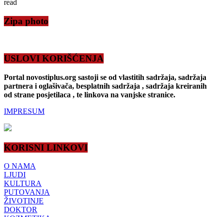
read
Zipa photo
USLOVI KORIŠĆENJA
Portal novostiplus.org sastoji se od vlastitih sadržaja, sadržaja
partnera i oglašivača, besplatnih sadržaja , sadržaja kreiranih
od strane posjetilaca , te linkova na vanjske stranice.
IMPRESUM
KORISNI LINKOVI
O NAMA
LJUDI
KULTURA
PUTOVANJA
ŽIVOTINJE
DOKTOR