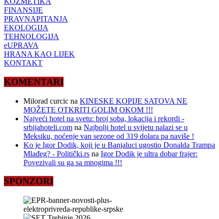
KOZMETIKA
FINANSIJE
PRAVNAPITANJA
EKOLOGIJA
TEHNOLOGIJA
eUPRAVA
HRANA KAO LIJEK
KONTAKT
KOMENTARI
Milorad curcic
na
KINESKE KOPIJE SATOVA NE
MOŽETE OTKRITI GOLIM OKOM !!!
Najveći hotel na svetu: broj soba, lokacija i rekordi -
srbijahoteli.com
na
Najbolji hotel u svijetu nalazi se u
Meksiku, noćenje van sezone od 319 dolara pa naviše !
Ko je Igor Dodik, koji je u Banjaluci ugostio Donalda Trampa
Mlađeg? - Politički.rs
na
Igor Dodik je ultra dobar frajer:
Povezivali su ga sa mnogima !!!
SPONZORI