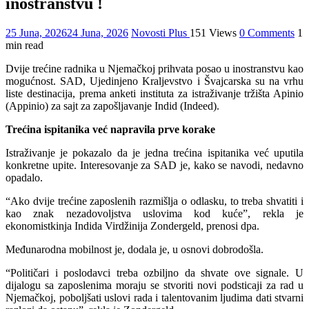
inostranstvu !
25 Juna, 2026
24 Juna, 2026
Novosti Plus
151 Views
0 Comments
1
min read
Dvije trećine radnika u Njemačkoj prihvata posao u inostranstvu kao
mogućnost. SAD, Ujedinjeno Kraljevstvo i Švajcarska su na vrhu
liste destinacija, prema anketi instituta za istraživanje tržišta Apinio
(Appinio) za sajt za zapošljavanje Indid (Indeed).
Trećina ispitanika već napravila prve korake
Istraživanje je pokazalo da je jedna trećina ispitanika već uputila
konkretne upite. Interesovanje za SAD je, kako se navodi, nedavno
opadalo.
“Ako dvije trećine zaposlenih razmišlja o odlasku, to treba shvatiti i
kao znak nezadovoljstva uslovima kod kuće”, rekla je
ekonomistkinja Indida Virdžinija Zondergeld, prenosi dpa.
Međunarodna mobilnost je, dodala je, u osnovi dobrodošla.
“Političari i poslodavci treba ozbiljno da shvate ove signale. U
dijalogu sa zaposlenima moraju se stvoriti novi podsticaji za rad u
Njemačkoj, poboljšati uslovi rada i talentovanim ljudima dati stvarni