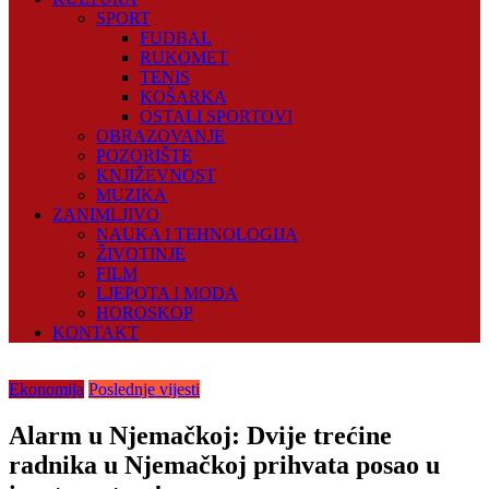
SPORT
FUDBAL
RUKOMET
TENIS
KOŠARKA
OSTALI SPORTOVI
OBRAZOVANJE
POZORIŠTE
KNJIŽEVNOST
MUZIKA
ZANIMLJIVO
NAUKA I TEHNOLOGIJA
ŽIVOTINJE
FILM
LJEPOTA I MODA
HOROSKOP
KONTAKT
Ekonomija
Poslednje vijesti
Alarm u Njemačkoj: Dvije trećine
radnika u Njemačkoj prihvata posao u