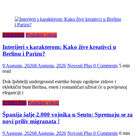
Arhitektura
Poslednje vijesti
Interijeri s karakterom: Kako žive kreativci u
Berlinu i Parizu?
9 Augusta, 2026
8 Augusta, 2026
Novosti Plus
0 Comments
5 min
read
Dok ljubitelji underground estetike biraju ogoljene zidove i
eklektični bunt Berlina, esteti i romantičari uživat će u povijesnoj
eleganciji i
Politika Plus
Poslednje vijesti
Španija šalje 2.000 vojnika u Seutu: Spremaju se za
novi priliv migranata !
9 Augusta, 2026
8 Augusta, 2026
Novosti Plus
0 Comments
0 min