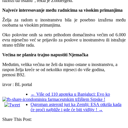
razlozi da ostanu”, rekla je Zondergeld.
Najveće interesovanje među radnicima sa visokim primanjima
Želja za radom u inostranstvu bila je posebno izražena među
osobama sa visokim primanjima.
Oko polovine onih sa neto prihodom domaćinstva većim od 6.000
evra mjesečno već se prijavilo za poslove u inostranstvu ili istražuje
strano tržište rada.
Većina ne planira trajno napustiti Njemačka
Međutim, velika većina ne želi da trajno ostane u inostranstvu, a
raspon želja kreće se od nekoliko mjeseci do više godina,
prenosi B92.
izvor : BL portal
←
Više od 110 apoteka u Banjaluci: Evo ko
dominira farmaceutskim tržištem Srpske !
Ogroman asteroid juri ka Zemlji: ESA otkrila kada
će proći najbliže i gde će biti vidljiv !
→
Share This Post: