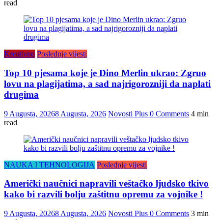
read
Kreativno
Poslednje vijesti
Top 10 pjesama koje je Dino Merlin ukrao: Zgruo
lovu na plagijatima, a sad najrigorozniji da naplati
drugima
9 Augusta, 2026
8 Augusta, 2026
Novosti Plus
0 Comments
4 min
read
NAUKA I TEHNOLOGIJA
Poslednje vijesti
Američki naučnici napravili veštačko ljudsko tkivo
kako bi razvili bolju zaštitnu opremu za vojnike !
9 Augusta, 2026
8 Augusta, 2026
Novosti Plus
0 Comments
3 min