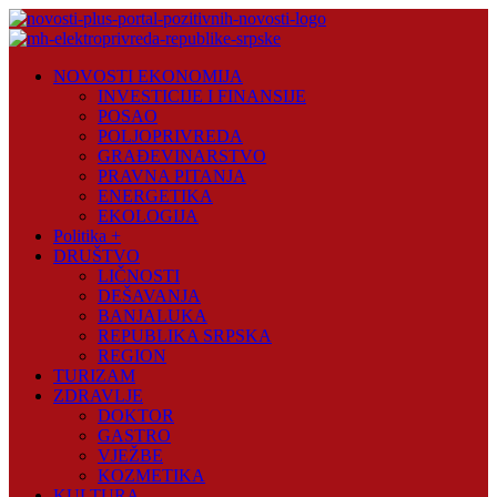
Skip
to
content
Novosti
NOVOSTI EKONOMIJA
Plus
INVESTICIJE I FINANSIJE
POSAO
Portal
POLJOPRIVREDA
pozitivnih
GRAĐEVINARSTVO
vijesti
PRAVNA PITANJA
ENERGETIKA
EKOLOGIJA
Politika +
DRUŠTVO
LIČNOSTI
DEŠAVANJA
BANJALUKA
REPUBLIKA SRPSKA
REGION
TURIZAM
ZDRAVLJE
DOKTOR
GASTRO
VJEŽBE
KOZMETIKA
KULTURA