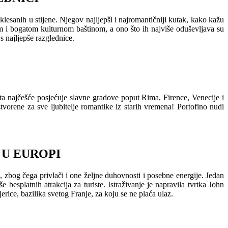
klesanih u stijene. Njegov najljepši i najromantičniji kutak, kako kažu
om i bogatom kulturnom baštinom, a ono što ih najviše oduševljava su
s najljepše razglednice.
ista najčešće posjećuje slavne gradove poput Rima, Firence, Venecije i
vorene za sve ljubitelje romantike iz starih vremena! Portofino nudi
 U EUROPI
g, zbog čega privlači i one željne duhovnosti i posebne energije. Jedan
besplatnih atrakcija za turiste. Istraživanje je napravila tvrtka John
ice, bazilika svetog Franje, za koju se ne plaća ulaz.