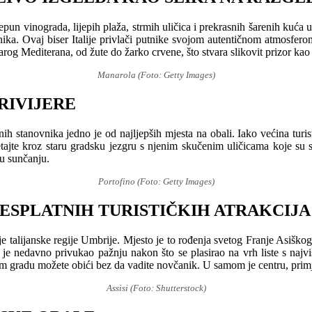
un vinograda, lijepih plaža, strmih uličica i prekrasnih šarenih kuća u
ika. Ovaj biser Italije privlači putnike svojom autentičnom atmosfer
og Mediterana, od žute do žarko crvene, što stvara slikovit prizor kao 
Manarola (Foto: Getty Images)
RIVIJERE
lnih stanovnika jedno je od najljepših mjesta na obali. Iako većina tur
ajte kroz staru gradsku jezgru s njenim skučenim uličicama koje su st
 u sunčanju.
Portofino (Foto: Getty Images)
 BESPLATNIH TURISTIČKIH ATRAKCIJA
nje talijanske regije Umbrije. Mjesto je to rođenja svetog Franje Asiško
je nedavno privukao pažnju nakon što se plasirao na vrh liste s najviše 
om gradu možete obići bez da vadite novčanik. U samom je centru, primjer
Assisi (Foto: Shutterstock)