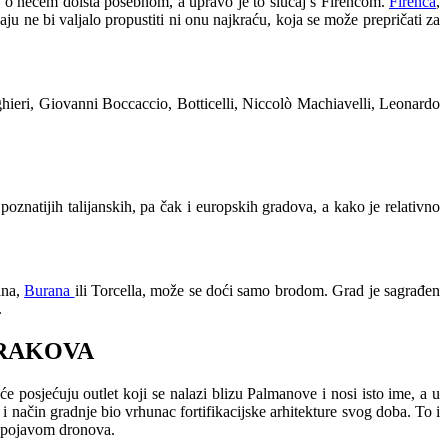
ječ o nečem doista posebnom, a upravo je to slučaj s Firencom.
Firenca
,
čaju ne bi valjalo propustiti ni onu najkraću, koja se može prepričati za
ghieri, Giovanni Boccaccio, Botticelli, Niccolò Machiavelli, Leonardo
poznatijih talijanskih, pa čak i europskih gradova, a kako je relativno
ana,
Burana
ili Torcella, može se doći samo brodom. Grad je sagrađen
.
KRAKOVA
 posjećuju outlet koji se nalazi blizu Palmanove i nosi isto ime, a u
i način gradnje bio vrhunac fortifikacijske arhitekture svog doba. To i
k pojavom dronova.