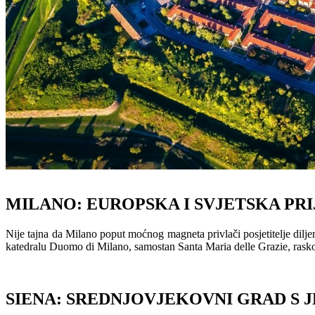
MILANO: EUROPSKA I SVJETSKA PR
Nije tajna da Milano poput moćnog magneta privlači posjetitelje diljem 
katedralu Duomo di Milano, samostan Santa Maria delle Grazie, raskoš
SIENA: SREDNJOVJEKOVNI GRAD S J