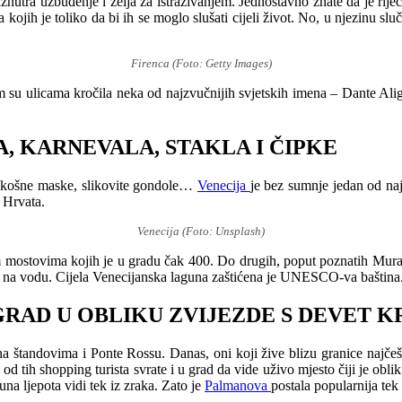
iznutra uzbuđenje i želja za istraživanjem. Jednostavno znate da je ri
 kojih je toliko da bi ih se moglo slušati cijeli život. No, u njezinu slu
Firenca (Foto: Getty Images)
nim su ulicama kročila neka od najzvučnijih svjetskih imena – Dante Ali
, KARNEVALA, STAKLA I ČIPKE
raskošne maske, slikovite gondole…
Venecija
je bez sumnje jedan od naj
h Hrvata.
Venecija (Foto: Unsplash)
im mostovima kojih je u gradu čak 400. Do drugih, poput poznatih Mur
o na vodu. Cijela Venecijanska laguna zaštićena je UNESCO-va baština
RAD U OBLIKU ZVIJEZDE S DEVET 
 štandovima i Ponte Rossu. Danas, oni koji žive blizu granice najčešće
tih shopping turista svrate i u grad da vide uživo mjesto čiji je oblik 
una ljepota vidi tek iz zraka. Zato je
Palmanova
postala popularnija te