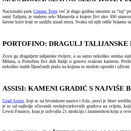
Nacionalni park
Cinque Terre
već je dugo godina sinonim za “raj” prep
sami Talijani, je maleno selo Manarola u kojem živi oko 300 stanovn
šarene kuće koje se uzdižu iznad mora. Svaka od njih odiše bojama star
PORTOFINO: DRAGULJ TALIJANSKE 
Zovu ga draguljem talijanske rivijere, a sa samo nekoliko stotina sta
Milana, u Portofinu živi duh Italije u gotovo svakom kamenu. Prošet
nekoliko malih šljunčanih plaža na kojima se možete opustiti i uživati
ASSISI: KAMENI GRADIĆ S NAJVIŠE
Grad Assisi
, koji se na hrvatskom naziva i Asiz, pravi je biser središ
je to od najbolje očuvanih srednjovjekovnih gradova na svijetu, koji 
Lewis Finance, koja je izdvojila 21 atrakciju i znamenitost koju u ov