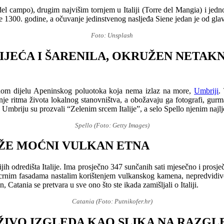
del campo), drugim najvišim tornjem u Italiji (Torre del Mangia) i jedn
 1300. godine, a očuvanje jedinstvenog nasljeđa Siene jedan je od gla
Foto: Unsplash
VIJEĆA I ŠARENILA, OKRUŽEN NETA
južnom dijelu Apeninskog poluotoka koja nema izlaz na more,
Umbriji
.
janje ritma života lokalnog stanovništva, a obožavaju ga fotografi, gur
, Umbriju su prozvali “Zelenim srcem Italije”, a selo Spello njenim najl
Spello (Foto: Getty Images)
IŽE MOĆNI VULKAN ETNA
ijih odredišta Italije. Ima prosječno 347 sunčanih sati mjesečno i prosj
crnim fasadama nastalim korištenjem vulkanskog kamena, nepredvidivog 
Catania se pretvara u sve ono što ste ikada zamišljali o Italiji.
Catania (Foto: Putnikofer.hr)
ŽIVO IZGLEDA KAO SLIKA NA RAZGL