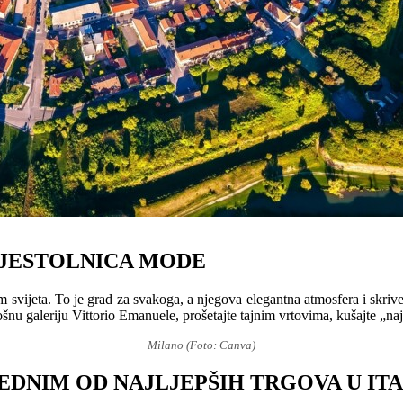
IJESTOLNICA MODE
svijeta. To je grad za svakoga, a njegova elegantna atmosfera i skriveni
nu galeriju Vittorio Emanuele, prošetajte tajnim vrtovima, kušajte „na
Milano (Foto: Canva)
EDNIM OD NAJLJEPŠIH TRGOVA U ITA