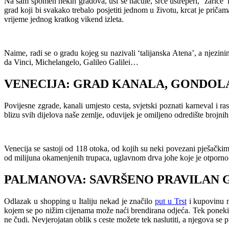
Na sam spomen nekih gradova, uši se načule, srce ustreperi, ‘zariče’ 
grad koji bi svakako trebalo posjetiti jednom u životu, krcat je pričama
vrijeme jednog kratkog vikend izleta.
Naime, radi se o gradu kojeg su nazivali ‘talijanska Atena’, a njezi
da Vinci, Michelangelo, Galileo Galilei…
VENECIJA: GRAD KANALA, GONDOLA
Povijesne zgrade, kanali umjesto cesta, svjetski poznati karneval i 
blizu svih dijelova naše zemlje, oduvijek je omiljeno odredište brojni
Venecija se sastoji od 118 otoka, od kojih su neki povezani pješačk
od milijuna okamenjenih trupaca, uglavnom drva johe koje je otporn
PALMANOVA: SAVRŠENO PRAVILAN G
Odlazak u shopping u Italiju nekad je značilo
put u Trst
i kupovinu na
kojem se po nižim cijenama može naći brendirana odjeća. Tek poneki od 
ne čudi. Nevjerojatan oblik s ceste možete tek naslutiti, a njegova se p