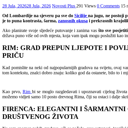
28 Jula, 2026
28 Jula, 2026
Novosti Plus
291 Views
0 Comments
15 
Od Lombardije na sjeveru pa sve do
Sicilije
na jugu, ne postoji
je to puna kontrasta, šarma,
zanosnih okusa
i prekrasnih krajolik
Ako planirate svoje sljedeće putovanje i zanima vas
što sve posjetiti
država puno više od ovih mjesta, koja vam ipak mogu poslužiti kao insp
RIM: GRAD PREPUN LJEPOTE I POVI
PRIČU
Kad pomislite na neki od najpopularnijih gradova na svijetu, ovaj va
tom kontekstu, znalci dobro znaju: koliko god da ostanete, bilo to i m
Kao prvo,
Rim
bi se moglo razgledavati i upoznavati cijelog života
možemo vidjeti samo 10 posto drevnog Rima, čiji su ostaci i dalje sk
FIRENCA: ELEGANTNI I ŠARMANTNI 
DRUŠTVENOG ŽIVOTA