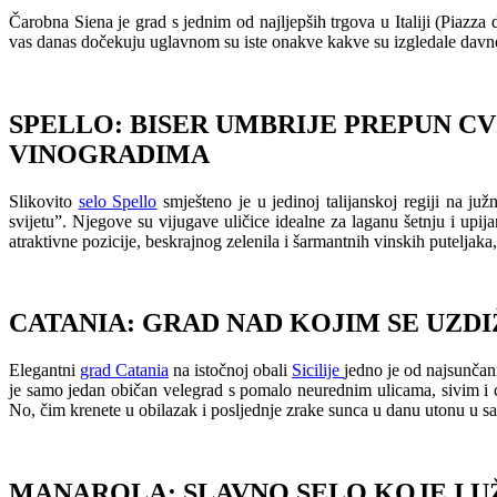
Čarobna Siena je grad s jednim od najljepših trgova u Italiji (Piazza 
vas danas dočekuju uglavnom su iste onakve kakve su izgledale davne
SPELLO: BISER UMBRIJE PREPUN C
VINOGRADIMA
Slikovito
selo Spello
smješteno je u jedinoj talijanskoj regiji na 
svijetu”. Njegove su vijugave uličice idealne za laganu šetnju i upi
atraktivne pozicije, beskrajnog zelenila i šarmantnih vinskih puteljaka
CATANIA: GRAD NAD KOJIM SE UZD
Elegantni
grad Catania
na istočnoj obali
Sicilije
jedno je od najsunčan
je samo jedan običan velegrad s pomalo neurednim ulicama, sivim i 
No, čim krenete u obilazak i posljednje zrake sunca u danu utonu u san, 
MANAROLA: SLAVNO SELO KOJE I U