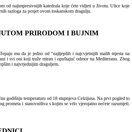
om od najimpresivnijih katedrala koje ćete vidjeti u životu. Ulice koje
vnih razloga za posjet ovom toskanskom dragulju.
KNUTOM PRIRODOM I BUJNIM
 Tepaju mu da je jedno od “najljepših i najcvjetnijih malih mjesta na
mani i svi oni koji traže miran i opuštajuć odmor na Mediteranu. Zbog
jepšim i najvrjednijim draguljem.
ečnu godišnju temperaturu od 18 stupnjeva Celzijusa. Na prvi pogled to
prometa i stanovništva s kojim se vrlo vjerojatno nećete razumjeti.
EDNICI