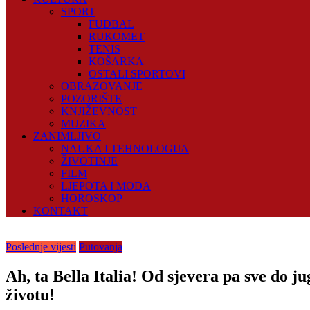
SPORT
FUDBAL
RUKOMET
TENIS
KOŠARKA
OSTALI SPORTOVI
OBRAZOVANJE
POZORIŠTE
KNJIŽEVNOST
MUZIKA
ZANIMLJIVO
NAUKA I TEHNOLOGIJA
ŽIVOTINJE
FILM
LJEPOTA I MODA
HOROSKOP
KONTAKT
Poslednje vijesti
Putovanja
Ah, ta Bella Italia! Od sjevera pa sve do j
životu!