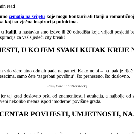
min read
 puno
zemalja na svijetu
koje mogu konkurirati Italiji u romantičnoj 
a koji su vječna inspiracija putnicima.
 u Italiji
, u nastavku smo izdvojili 20 odredišta koja vrijedi posjetit
iracija za vaš sljedeći city break!
JESTI, U KOJEM SVAKI KUTAK KRIJE
m vrlo vjerojatno odmah pada na pamet. Kako ne bi – pa ipak je riječ o
jesecima, samo ćete ‘zagrebati površinu’, što preneseno, što doslovno.
Rim (Foto: Shutterstock)
 jer taj grad doslovno pršti od znamenitosti i atrakcija, a najbolje od
riveni nekoliko metara ispod ‘moderne’ površine grada.
CENTAR POVIJESTI, UMJETNOSTI, NA