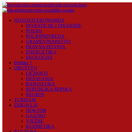
Skip
to
content
Novosti
NOVOSTI EKONOMIJA
Plus
INVESTICIJE I FINANSIJE
POSAO
Portal
POLJOPRIVREDA
pozitivnih
GRAĐEVINARSTVO
vijesti
PRAVNA PITANJA
ENERGETIKA
EKOLOGIJA
Politika +
DRUŠTVO
LIČNOSTI
DEŠAVANJA
BANJALUKA
REPUBLIKA SRPSKA
REGION
TURIZAM
ZDRAVLJE
DOKTOR
GASTRO
VJEŽBE
KOZMETIKA
KULTURA