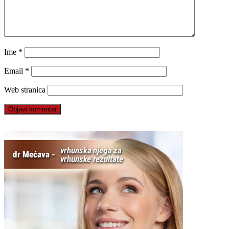
Ime
*
Email
*
Web stranica