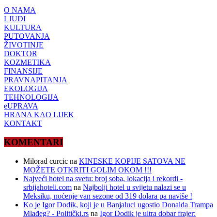
O NAMA
LJUDI
KULTURA
PUTOVANJA
ŽIVOTINJE
DOKTOR
KOZMETIKA
FINANSIJE
PRAVNAPITANJA
EKOLOGIJA
TEHNOLOGIJA
eUPRAVA
HRANA KAO LIJEK
KONTAKT
KOMENTARI
Milorad curcic
na
KINESKE KOPIJE SATOVA NE
MOŽETE OTKRITI GOLIM OKOM !!!
Najveći hotel na svetu: broj soba, lokacija i rekordi -
srbijahoteli.com
na
Najbolji hotel u svijetu nalazi se u
Meksiku, noćenje van sezone od 319 dolara pa naviše !
Ko je Igor Dodik, koji je u Banjaluci ugostio Donalda Trampa
Mlađeg? - Politički.rs
na
Igor Dodik je ultra dobar frajer: