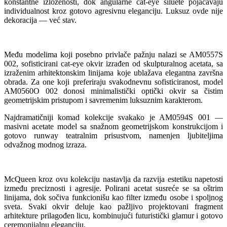
konstantne izloženosti, dok angularne cat-eye siluete pojačavaju
individualnost kroz gotovo agresivnu eleganciju. Luksuz ovde nije
dekoracija — već stav.
Među modelima koji posebno privlače pažnju nalazi se AM0557S
002, sofisticirani cat-eye okvir izrađen od skulpturalnog acetata, sa
izraženim arhitektonskim linijama koje ublažava elegantna završna
obrada. Za one koji preferiraju svakodnevnu sofisticiranost, model
AM0560O 002 donosi minimalistički optički okvir sa čistim
geometrijskim pristupom i savremenim luksuznim karakterom.
Najdramatičniji komad kolekcije svakako je AM0594S 001 —
masivni acetate model sa snažnom geometrijskom konstrukcijom i
gotovo runway teatralnim prisustvom, namenjen ljubiteljima
odvažnog modnog izraza.
McQueen kroz ovu kolekciju nastavlja da razvija estetiku napetosti
između preciznosti i agresije. Polirani acetat susreće se sa oštrim
linijama, dok sočiva funkcionišu kao filter između osobe i spoljnog
sveta. Svaki okvir deluje kao pažljivo projektovani fragment
arhitekture prilagođen licu, kombinujući futuristički glamur i gotovo
ceremonijalnu eleganciju.