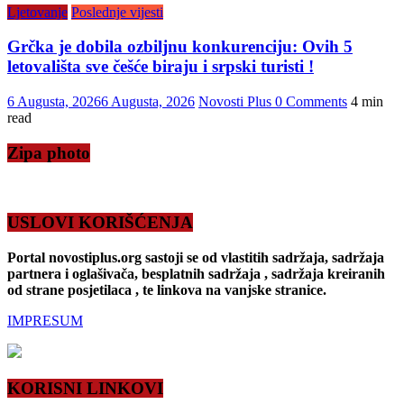
Ljetovanje
Poslednje vijesti
Grčka je dobila ozbiljnu konkurenciju: Ovih 5
letovališta sve češće biraju i srpski turisti !
6 Augusta, 2026
6 Augusta, 2026
Novosti Plus
0 Comments
4 min
read
Zipa photo
USLOVI KORIŠĆENJA
Portal novostiplus.org sastoji se od vlastitih sadržaja, sadržaja
partnera i oglašivača, besplatnih sadržaja , sadržaja kreiranih
od strane posjetilaca , te linkova na vanjske stranice.
IMPRESUM
KORISNI LINKOVI