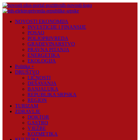
Skip
to
content
Novosti
NOVOSTI EKONOMIJA
Plus
INVESTICIJE I FINANSIJE
POSAO
Portal
POLJOPRIVREDA
pozitivnih
GRAĐEVINARSTVO
vijesti
PRAVNA PITANJA
ENERGETIKA
EKOLOGIJA
Politika +
DRUŠTVO
LIČNOSTI
DEŠAVANJA
BANJALUKA
REPUBLIKA SRPSKA
REGION
TURIZAM
ZDRAVLJE
DOKTOR
GASTRO
VJEŽBE
KOZMETIKA
KULTURA