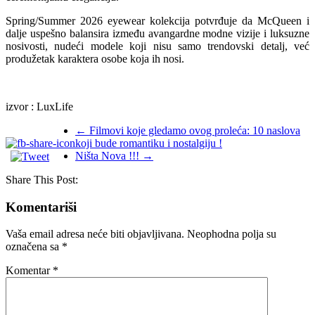
Spring/Summer 2026 eyewear kolekcija potvrđuje da McQueen i
dalje uspešno balansira između avangardne modne vizije i luksuzne
nosivosti, nudeći modele koji nisu samo trendovski detalj, već
produžetak karaktera osobe koja ih nosi.
izvor : LuxLife
←
Filmovi koje gledamo ovog proleća: 10 naslova
koji bude romantiku i nostalgiju !
Ništa Nova !!!
→
Share This Post:
Komentariši
Vaša email adresa neće biti objavljivana.
Neophodna polja su
označena sa
*
Komentar
*