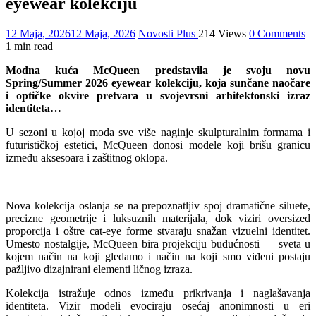
eyewear kolekciju
12 Maja, 2026
12 Maja, 2026
Novosti Plus
214 Views
0 Comments
1 min read
Modna kuća McQueen predstavila je svoju novu
Spring/Summer 2026 eyewear kolekciju, koja sunčane naočare
i optičke okvire pretvara u svojevrsni arhitektonski izraz
identiteta…
U sezoni u kojoj moda sve više naginje skulpturalnim formama i
futurističkoj estetici, McQueen donosi modele koji brišu granicu
između aksesoara i zaštitnog oklopa.
Nova kolekcija oslanja se na prepoznatljiv spoj dramatične siluete,
precizne geometrije i luksuznih materijala, dok viziri oversized
proporcija i oštre cat-eye forme stvaraju snažan vizuelni identitet.
Umesto nostalgije, McQueen bira projekciju budućnosti — sveta u
kojem način na koji gledamo i način na koji smo viđeni postaju
pažljivo dizajnirani elementi ličnog izraza.
Kolekcija istražuje odnos između prikrivanja i naglašavanja
identiteta. Vizir modeli evociraju osećaj anonimnosti u eri