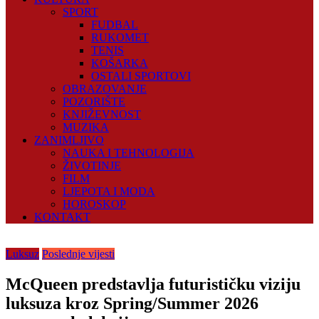
SPORT
FUDBAL
RUKOMET
TENIS
KOŠARKA
OSTALI SPORTOVI
OBRAZOVANJE
POZORIŠTE
KNJIŽEVNOST
MUZIKA
ZANIMLJIVO
NAUKA I TEHNOLOGIJA
ŽIVOTINJE
FILM
LJEPOTA I MODA
HOROSKOP
KONTAKT
Luksuz
Poslednje vijesti
McQueen predstavlja futurističku viziju
luksuza kroz Spring/Summer 2026