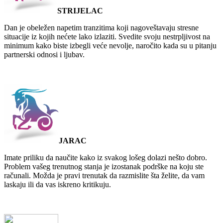
STRIJELAC
Dan je obeležen napetim tranzitima koji nagoveštavaju stresne
situacije iz kojih nećete lako izlaziti. Svedite svoju nestrpljivost na
minimum kako biste izbegli veće nevolje, naročito kada su u pitanju
partnerski odnosi i ljubav.
JARAC
Imate priliku da naučite kako iz svakog lošeg dolazi nešto dobro.
Problem vašeg trenutnog stanja je izostanak podrške na koju ste
računali. Možda je pravi trenutak da razmislite šta želite, da vam
laskaju ili da vas iskreno kritikuju.