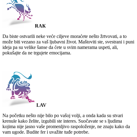
RAК
Da biste ostvarili neke veće ciljeve moraćete nešto žrtvovati, a to
može biti vezano za vaš ljubavni život. Maštoviti ste, svestrani i puni
ideja pa su velike šanse da ćete u svim namerama uspeti, ali,
pokušajte da ne trgujete emocijama.
LAV
Na početku nešto nije bilo po vašoj volji, a onda kada su stvari
krenule kako želite, izgubili ste interes. Suočavate se s ljudima
kojima nije jasno vaše promenljivo raspoloženje, ne znaju kako da
vam ugode. Budite fer i uvažite tuđe potrebe.