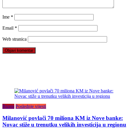
Ime
*
Email
*
Web stranica
Biznis
Poslednje vijesti
Milanović povlači 70 miliona KM iz Nove banke:
Novac stiže u trenutku velikih investicija u regionu