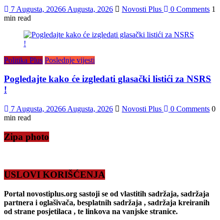
7 Augusta, 2026
6 Augusta, 2026
Novosti Plus
0 Comments
1
min read
Politika Plus
Poslednje vijesti
Pogledajte kako će izgledati glasački listići za NSRS
!
7 Augusta, 2026
6 Augusta, 2026
Novosti Plus
0 Comments
0
min read
Zipa photo
USLOVI KORIŠĆENJA
Portal novostiplus.org sastoji se od vlastitih sadržaja, sadržaja
partnera i oglašivača, besplatnih sadržaja , sadržaja kreiranih
od strane posjetilaca , te linkova na vanjske stranice.