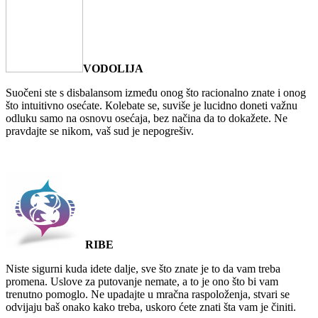
VODOLIJA
Suočeni ste s disbalansom između onog što racionalno znate i onog
što intuitivno osećate. Кolebate se, suviše je lucidno doneti važnu
odluku samo na osnovu osećaja, bez načina da to dokažete. Ne
pravdajte se nikom, vaš sud je nepogrešiv.
RIBE
Niste sigurni kuda idete dalje, sve što znate je to da vam treba
promena. Uslove za putovanje nemate, a to je ono što bi vam
trenutno pomoglo. Ne upadajte u mračna raspoloženja, stvari se
odvijaju baš onako kako treba, uskoro ćete znati šta vam je činiti.