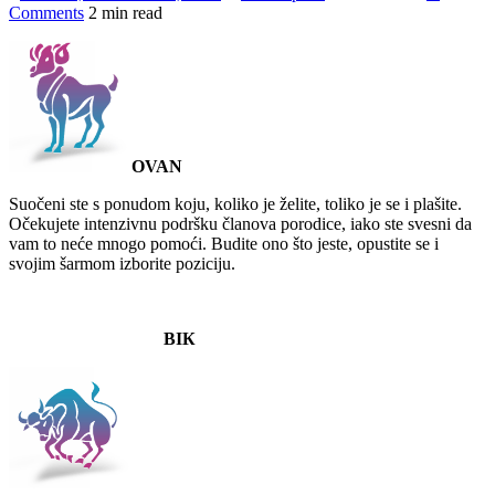
Comments
2 min read
OVAN
Suočeni ste s ponudom koju, koliko je želite, toliko je se i plašite.
Očekujete intenzivnu podršku članova porodice, iako ste svesni da
vam to neće mnogo pomoći. Budite ono što jeste, opustite se i
svojim šarmom izborite poziciju.
BIК