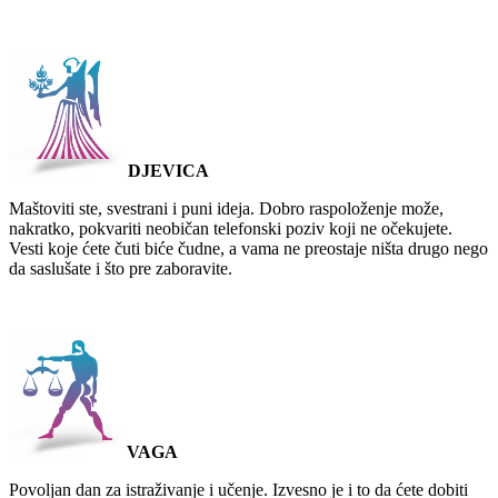
DJEVICA
Maštoviti ste, svestrani i puni ideja. Dobro raspoloženje može,
nakratko, pokvariti neobičan telefonski poziv koji ne očekujete.
Vesti koje ćete čuti biće čudne, a vama ne preostaje ništa drugo nego
da saslušate i što pre zaboravite.
VAGA
Povoljan dan za istraživanje i učenje. Izvesno je i to da ćete dobiti