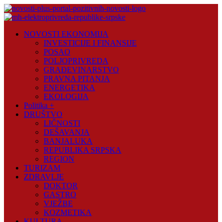
Skip
to
content
Novosti
NOVOSTI EKONOMIJA
Plus
INVESTICIJE I FINANSIJE
POSAO
Portal
POLJOPRIVREDA
pozitivnih
GRAĐEVINARSTVO
vijesti
PRAVNA PITANJA
ENERGETIKA
EKOLOGIJA
Politika +
DRUŠTVO
LIČNOSTI
DEŠAVANJA
BANJALUKA
REPUBLIKA SRPSKA
REGION
TURIZAM
ZDRAVLJE
DOKTOR
GASTRO
VJEŽBE
KOZMETIKA
KULTURA