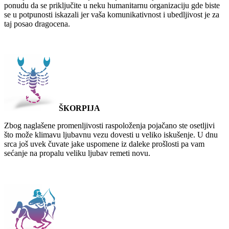
ponudu da se priključite u neku humanitarnu organizaciju gde biste
se u potpunosti iskazali jer vaša komunikativnost i ubedljivost je za
taj posao dragocena.
ŠКORPIJA
Zbog naglašene promenljivosti raspoloženja pojačano ste osetljivi
što može klimavu ljubavnu vezu dovesti u veliko iskušenje. U dnu
srca još uvek čuvate jake uspomene iz daleke prošlosti pa vam
sećanje na propalu veliku ljubav remeti novu.