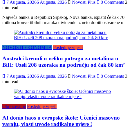
7 Augusta, 2026
6 Augusta, 2026
Novosti Plus
0 Comments
2
min read
Najveća banka u Republici Srpskoj, Nova banka, isplatit će čak 70
miliona konvertibilnih maraka dividende iz neto dobiti ostvarene u
NOVOSTI EKONOMIJA
Poslednje vijesti
Australci krenuli u veliku potragu za metalima u
BiH: Uzeli 208 uzoraka na području od čak 80 km²
7 Augusta, 2026
6 Augusta, 2026
Novosti Plus
0 Comments
3
min read
Obrazovanje
Poslednje vijesti
AI donio haos u evropske škole: Učenici masovno
varaju, vlasti uvode radikalne mjere !