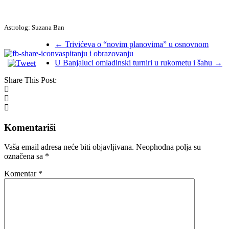
Astrolog: Suzana Ban
←
Trivićeva o “novim planovima” u osnovnom
vaspitanju i obrazovanju
U Banjaluci omladinski turniri u rukometu i šahu
→
Share This Post:
Komentariši
Vaša email adresa neće biti objavljivana.
Neophodna polja su
označena sa
*
Komentar
*