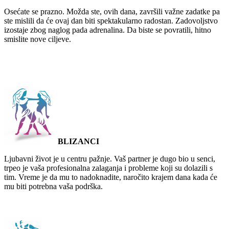
Osećate se prazno. Možda ste, ovih dana, završili važne zadatke pa
ste mislili da će ovaj dan biti spektakularno radostan. Zadovoljstvo
izostaje zbog naglog pada adrenalina. Da biste se povratili, hitno
smislite nove ciljeve.
BLIZANCI
Ljubavni život je u centru pažnje. Vaš partner je dugo bio u senci,
trpeo je vaša profesionalna zalaganja i probleme koji su dolazili s
tim. Vreme je da mu to nadoknadite, naročito krajem dana kada će
mu biti potrebna vaša podrška.