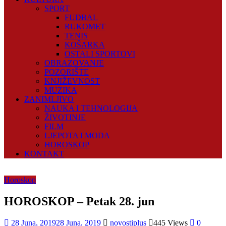
SPORT
FUDBAL
RUKOMET
TENIS
KOŠARKA
OSTALI SPORTOVI
OBRAZOVANJE
POZORIŠTE
KNJIŽEVNOST
MUZIKA
ZANIMLJIVO
NAUKA I TEHNOLOGIJA
ŽIVOTINJE
FILM
LJEPOTA I MODA
HOROSKOP
KONTAKT
Horoskop
HOROSKOP – Petak 28. jun
28 Juna, 2019
28 Juna, 2019
novostiplus
445 Views
0