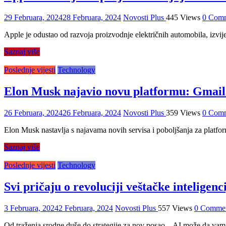
29 Februara, 2024
28 Februara, 2024
Novosti Plus
445 Views
0 Com
Apple je odustao od razvoja proizvodnje električnih automobila, izvij
Saznaj više
Poslednje vijesti
Technology
Elon Musk najavio novu platformu: Gmail 
26 Februara, 2024
26 Februara, 2024
Novosti Plus
359 Views
0 Com
Elon Musk nastavlja s najavama novih servisa i poboljšanja za platf
Saznaj više
Poslednje vijesti
Technology
Svi pričaju o revoluciji veštačke inteligenc
3 Februara, 2024
2 Februara, 2024
Novosti Plus
557 Views
0 Comme
Od traženja srodne duše do strategije za nov posao – AI može da