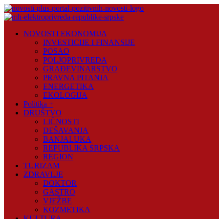
Skip
to
content
Novosti
NOVOSTI EKONOMIJA
Plus
INVESTICIJE I FINANSIJE
POSAO
Portal
POLJOPRIVREDA
pozitivnih
GRAĐEVINARSTVO
vijesti
PRAVNA PITANJA
ENERGETIKA
EKOLOGIJA
Politika +
DRUŠTVO
LIČNOSTI
DEŠAVANJA
BANJALUKA
REPUBLIKA SRPSKA
REGION
TURIZAM
ZDRAVLJE
DOKTOR
GASTRO
VJEŽBE
KOZMETIKA
KULTURA