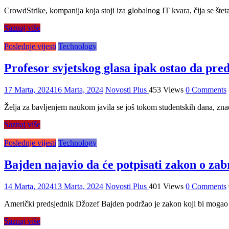
CrowdStrike, kompanija koja stoji iza globalnog IT kvara, čija se šteta
Saznaj više
Poslednje vijesti
Technology
Profesor svjetskog glasa ipak ostao da pred
17 Marta, 2024
16 Marta, 2024
Novosti Plus
453 Views
0 Comments
Želja za bavljenjem naukom javila se još tokom studentskih dana, zn
Saznaj više
Poslednje vijesti
Technology
Bajden najavio da će potpisati zakon o zab
14 Marta, 2024
13 Marta, 2024
Novosti Plus
401 Views
0 Comments
Američki predsjednik Džozef Bajden podržao je zakon koji bi moga
Saznaj više