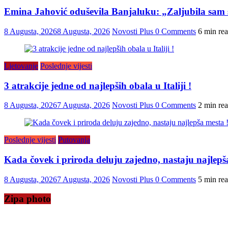
Emina Jahović oduševila Banjaluku: „Zaljubila sam 
8 Augusta, 2026
8 Augusta, 2026
Novosti Plus
0 Comments
6 min re
Ljetovanje
Poslednje vijesti
3 atrakcije jedne od najlepših obala u Italiji !
8 Augusta, 2026
7 Augusta, 2026
Novosti Plus
0 Comments
2 min re
Poslednje vijesti
Putovanja
Kada čovek i priroda deluju zajedno, nastaju najlepš
8 Augusta, 2026
7 Augusta, 2026
Novosti Plus
0 Comments
5 min re
Zipa photo