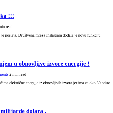
ka !!!
min read
a je poslata. Društvena mreža Instagram dodala je novu funkciju
jem u obnovljive izvore energije !
ments
2 min read
ma električne energije iz obnovljivih izvora jer ima za oko 30 odsto
 milijarde dolara .