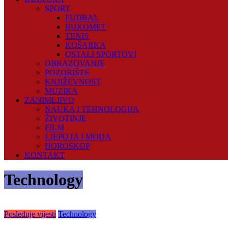
SPORT
FUDBAL
RUKOMET
TENIS
KOŠARKA
OSTALI SPORTOVI
OBRAZOVANJE
POZORIŠTE
KNJIŽEVNOST
MUZIKA
ZANIMLJIVO
NAUKA I TEHNOLOGIJA
ŽIVOTINJE
FILM
LJEPOTA I MODA
HOROSKOP
KONTAKT
Technology
Poslednje vijesti
Technology