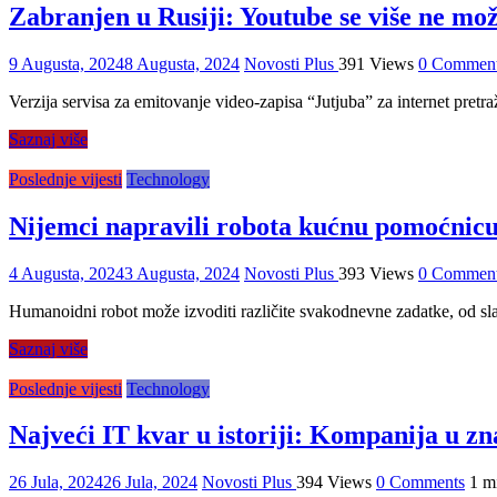
Zabranjen u Rusiji: Youtube se više ne mož
9 Augusta, 2024
8 Augusta, 2024
Novosti Plus
391 Views
0 Commen
Verzija servisa za emitovanje video-zapisa “Jutjuba” za internet pretr
Saznaj više
Poslednje vijesti
Technology
Nijemci napravili robota kućnu pomoćnicu
4 Augusta, 2024
3 Augusta, 2024
Novosti Plus
393 Views
0 Commen
Humanoidni robot može izvoditi različite svakodnevne zadatke, od sla
Saznaj više
Poslednje vijesti
Technology
Najveći IT kvar u istoriji: Kompanija u zn
26 Jula, 2024
26 Jula, 2024
Novosti Plus
394 Views
0 Comments
1 m