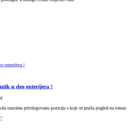
tik u deo enterijera !
ad
la zauzima privilegovanu poziciju s koje se pruža pogled na estuar