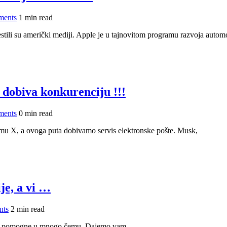
ments
1 min read
estili su američki mediji. Apple je u tajnovitom programu razvoja autom
dobiva konkurenciju !!!
ments
0 min read
ormu X, a ovoga puta dobivamo servis elektronske pošte. Musk,
ije, a vi …
nts
2 min read
 vam pomogne u mnogo čemu. Dajemo vam