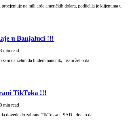
 procjenjuje na milijarde američkih dolara, podijelila je klijentima u
aje u Banjaluci !!!
3 min read
ao sam da želim da budem naučnik, nisam želio da
rani TikToka !!!
0 min read
o da dovede do zabrane TikTok-a u SAD i dodao da