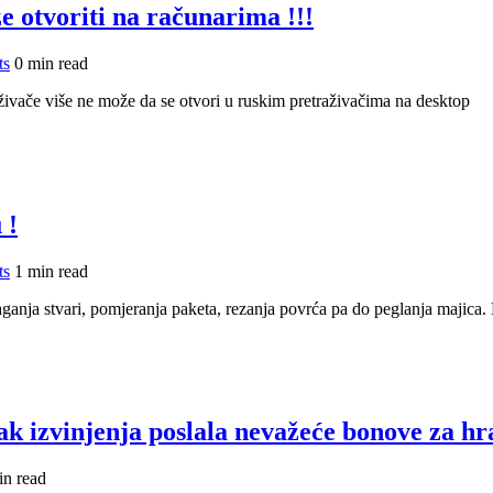
e otvoriti na računarima !!!
ts
0 min read
aživače više ne može da se otvori u ruskim pretraživačima na desktop
 !
ts
1 min read
ganja stvari, pomjeranja paketa, rezanja povrća pa do peglanja majica
ak izvinjenja poslala nevažeće bonove za hr
in read