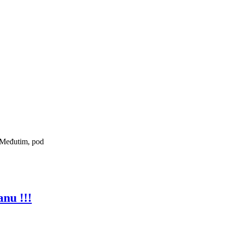
. Međutim, pod
anu !!!