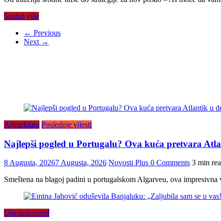
Saznaj više
← Previous
Next →
Arhitektura
Poslednje vijesti
Najlepši pogled u Portugalu? Ova kuća pretvara Atlan
8 Augusta, 2026
7 Augusta, 2026
Novosti Plus
0 Comments
3 min re
Smeštena na blagoj padini u portugalskom Algarveu, ova impresivna vi
Uncategorized