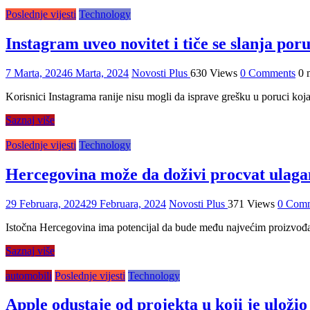
Poslednje vijesti
Technology
Instagram uveo novitet i tiče se slanja poru
7 Marta, 2024
6 Marta, 2024
Novosti Plus
630 Views
0 Comments
0 
Korisnici Instagrama ranije nisu mogli da isprave grešku u poruci koj
Saznaj više
Poslednje vijesti
Technology
Hercegovina može da doživi procvat ulagan
29 Februara, 2024
29 Februara, 2024
Novosti Plus
371 Views
0 Com
Istočna Hercegovina ima potencijal da bude među najvećim proizvođači
Saznaj više
automobili
Poslednje vijesti
Technology
Apple odustaje od projekta u koji je uložio