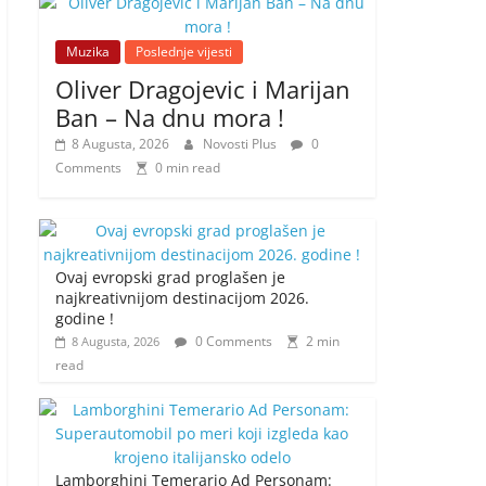
Muzika
Poslednje vijesti
Oliver Dragojevic i Marijan
Ban – Na dnu mora !
8 Augusta, 2026
Novosti Plus
0
Comments
0 min read
Ovaj evropski grad proglašen je
najkreativnijom destinacijom 2026.
godine !
0 Comments
2 min
8 Augusta, 2026
read
Lamborghini Temerario Ad Personam: