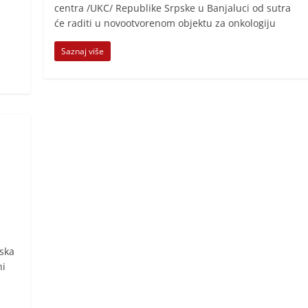
centra /UKC/ Republike Srpske u Banjaluci od sutra
će raditi u novootvorenom objektu za onkologiju
Saznaj više
a
ska
ni