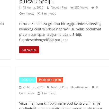
pluća u Srbiji !
13 Aprila, 2026
Novosti Plus
285 Views
0
Comments
1 min read
elu
Hirurzi Klinike za grudnu hirurgiju Univerzitetskog
kliničkog centra Srbije napravili su veliki poduhvat
prvom transplantacijom pluća u Srbiji.
Četrdesetdvogodišnji pacijent
Saznaj više
DOKTOR
Poslednje vijesti
29 Marta, 2026
Novosti Plus
246 Views
0
Comments
1 min read
Virus majmunskih boginja je pod kontrolom, ali je
posljednjih godina mutirao i taj proces može da se