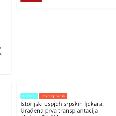
m
č
DOKTOR
Poslednje vijesti
Istorijski uspjeh srpskih ljekara:
Urađena prva transplantacija