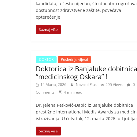
kandidata, a često nijedan, što dodatno ugrožava
dostupnost zdravstvene zaštite, povećava
opterećenje
Saznaj više
DOKTOR
Poslednje vijesti
Doktorica iz Banjaluke dobitnic
“medicinskog Oskara” !
14 Marta, 2026
Novosti Plus
295 Views
0
Comments
4 min read
Dr. Jelena Petković-Dabić iz Banjaluke dobitnica
prestižne International Medis Awards za medicin
istraživanja. U četvrtak, 12. marta 2026. u Ljublja
Saznaj više