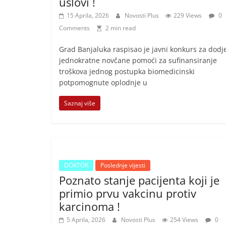
uslovi !
15 Aprila, 2026
Novosti Plus
229 Views
0
Comments
2 min read
Grad Banjaluka raspisao je javni konkurs za dodj
jednokratne novčane pomoći za sufinansiranje
troškova jednog postupka biomedicinski
potpomognute oplodnje u
Saznaj više
DOKTOR
Poslednje vijesti
Poznato stanje pacijenta koji je
primio prvu vakcinu protiv
karcinoma !
5 Aprila, 2026
Novosti Plus
254 Views
0