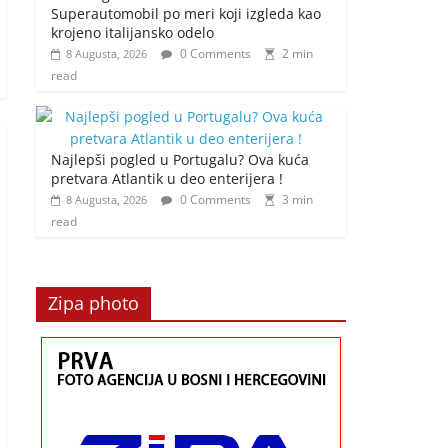
Superautomobil po meri koji izgleda kao
krojeno italijansko odelo
0 Comments
2 min
8 Augusta, 2026
read
Najlepši pogled u Portugalu? Ova kuća
pretvara Atlantik u deo enterijera !
0 Comments
3 min
8 Augusta, 2026
read
Zipa photo