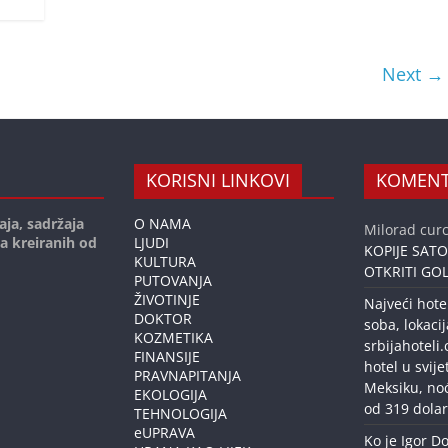
Next →
KORISNI LINKOVI
KOMENT
aja, sadržaja
O NAMA
Milorad curc
ja kreiranih od
LJUDI
KOPIJE SAT
KULTURA
OTKRITI GOL
PUTOVANJA
ŽIVOTINJE
Najveći hote
DOKTOR
soba, lokacij
KOZMETIKA
srbijahoteli
FINANSIJE
hotel u svije
PRAVNAPITANJA
Meksiku, no
EKOLOGIJA
od 319 dolar
TEHNOLOGIJA
eUPRAVA
Ko je Igor Do