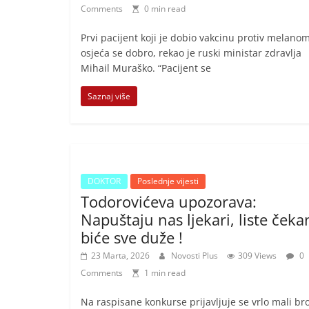
Comments
0 min read
Prvi pacijent koji je dobio vakcinu protiv melano
osjeća se dobro, rekao je ruski ministar zdravlja
Mihail Muraško. “Pacijent se
Saznaj više
DOKTOR
Poslednje vijesti
Todorovićeva upozorava:
Napuštaju nas ljekari, liste čeka
biće sve duže !
23 Marta, 2026
Novosti Plus
309 Views
0
Comments
1 min read
Na raspisane konkurse prijavljuje se vrlo mali bro