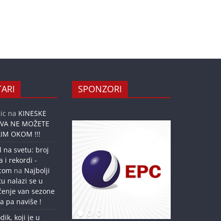
ARI
SPONZORI
ic
na
KINESKE
OVA NE MOŽETE
IM OKOM !!!
l na svetu: broj
a i rekordi -
.com
na
Najbolji
tu nalazi se u
ćenje van sezone
a pa naviše !
dik, koji je u