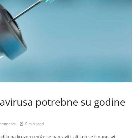
tavirusa potrebne su godine
omments
0 min read
dila na kruzeru može se napraviti, ali i da se ispune svi