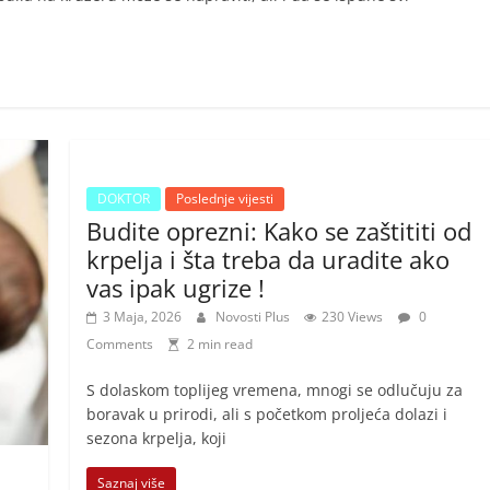
DOKTOR
Poslednje vijesti
Budite oprezni: Kako se zaštititi od
krpelja i šta treba da uradite ako
vas ipak ugrize !
3 Maja, 2026
Novosti Plus
230 Views
0
Comments
2 min read
S dolaskom toplijeg vremena, mnogi se odlučuju za
boravak u prirodi, ali s početkom proljeća dolazi i
sezona krpelja, koji
Saznaj više