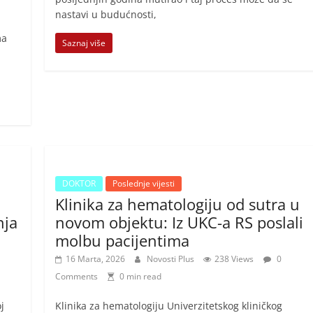
nastavi u budućnosti,
ma
Saznaj više
DOKTOR
Poslednje vijesti
Klinika za hematologiju od sutra u
nja
novom objektu: Iz UKC-a RS poslali
molbu pacijentima
16 Marta, 2026
Novosti Plus
238 Views
0
Comments
0 min read
j
Klinika za hematologiju Univerzitetskog kliničkog