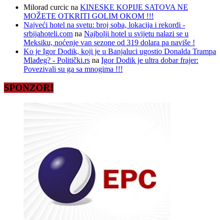
Milorad curcic
na
KINESKE KOPIJE SATOVA NE
MOŽETE OTKRITI GOLIM OKOM !!!
Najveći hotel na svetu: broj soba, lokacija i rekordi -
srbijahoteli.com
na
Najbolji hotel u svijetu nalazi se u
Meksiku, noćenje van sezone od 319 dolara pa naviše !
Ko je Igor Dodik, koji je u Banjaluci ugostio Donalda Trampa
Mlađeg? - Politički.rs
na
Igor Dodik je ultra dobar frajer:
Povezivali su ga sa mnogima !!!
SPONZORI