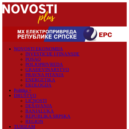
Skip
to
content
Novosti
Plus
NOVOSTI EKONOMIJA
Portal
INVESTICIJE I FINANSIJE
pozitivnih
POSAO
vijesti
POLJOPRIVREDA
GRAĐEVINARSTVO
PRAVNA PITANJA
ENERGETIKA
EKOLOGIJA
Politika +
DRUŠTVO
LIČNOSTI
DEŠAVANJA
BANJALUKA
REPUBLIKA SRPSKA
REGION
TURIZAM