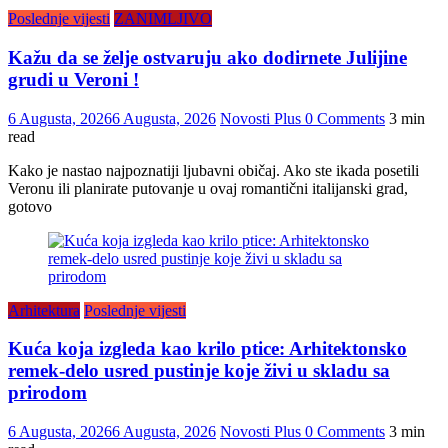
Poslednje vijesti
ZANIMLJIVO
Kažu da se želje ostvaruju ako dodirnete Julijine
grudi u Veroni !
6 Augusta, 2026
6 Augusta, 2026
Novosti Plus
0 Comments
3 min
read
Kako je nastao najpoznatiji ljubavni običaj. Ako ste ikada posetili
Veronu ili planirate putovanje u ovaj romantični italijanski grad,
gotovo
Arhitektura
Poslednje vijesti
Kuća koja izgleda kao krilo ptice: Arhitektonsko
remek-delo usred pustinje koje živi u skladu sa
prirodom
6 Augusta, 2026
6 Augusta, 2026
Novosti Plus
0 Comments
3 min