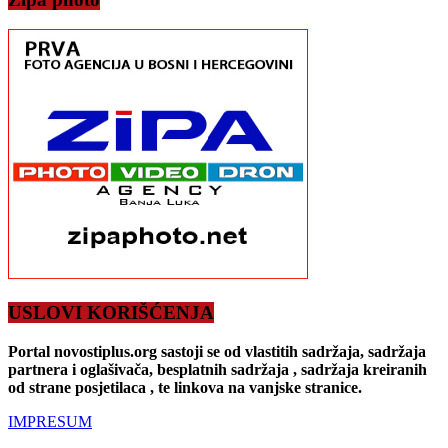
USLOVI KORIŠĆENJA
Portal novostiplus.org sastoji se od vlastitih sadržaja, sadržaja
partnera i oglašivača, besplatnih sadržaja , sadržaja kreiranih
od strane posjetilaca , te linkova na vanjske stranice.
IMPRESUM