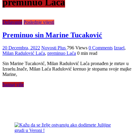
preminuo Laća
Dešavanja
Poslednje vijesti
Preminuo sin Marine Tucaković
20 Decembra, 2022
Novosti Plus
796 Views
0 Comments
Izrael
,
Milan Radulović Laća
,
preminuo Laća
0 min read
​Sin Marine Tucaković, Milan Radulović Laća pronađen je mrtav u
Izraelu.Inače, Milan Laća Radulović krenuo je stopama svoje majke
Marine,
Saznaj više