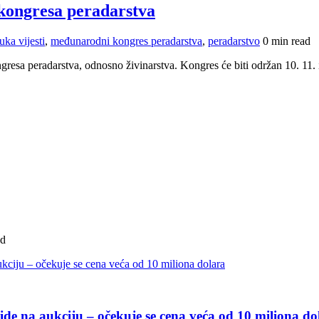
ongresa peradarstva
uka vijesti
,
međunarodni kongres peradarstva
,
peradarstvo
0 min read
sa peradarstva, odnosno živinarstva. Kongres će biti održan 10. 11. 
ad
de na aukciju – očekuje se cena veća od 10 miliona do