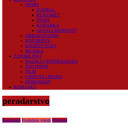
SPORT
FUDBAL
RUKOMET
TENIS
KOŠARKA
OSTALI SPORTOVI
OBRAZOVANJE
POZORIŠTE
KNJIŽEVNOST
MUZIKA
ZANIMLJIVO
NAUKA I TEHNOLOGIJA
ŽIVOTINJE
FILM
LJEPOTA I MODA
HOROSKOP
KONTAKT
peradarstvo
Banjaluka
Poslednje vijesti
Privreda