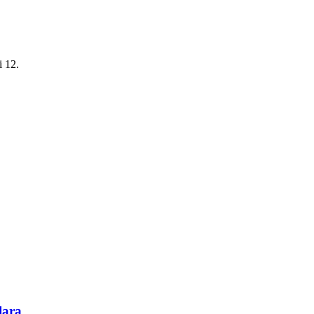
i 12.
lara