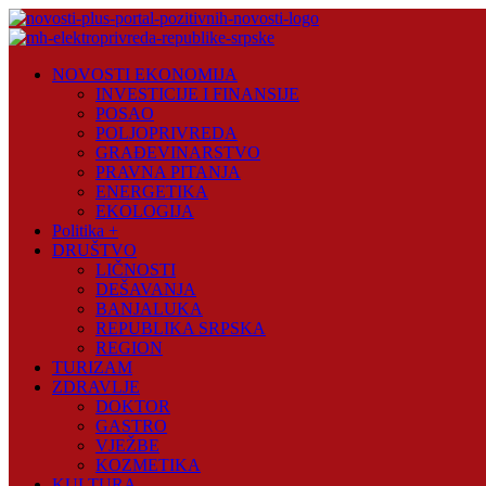
Skip
to
content
Novosti
NOVOSTI EKONOMIJA
Plus
INVESTICIJE I FINANSIJE
POSAO
Portal
POLJOPRIVREDA
pozitivnih
GRAĐEVINARSTVO
vijesti
PRAVNA PITANJA
ENERGETIKA
EKOLOGIJA
Politika +
DRUŠTVO
LIČNOSTI
DEŠAVANJA
BANJALUKA
REPUBLIKA SRPSKA
REGION
TURIZAM
ZDRAVLJE
DOKTOR
GASTRO
VJEŽBE
KOZMETIKA
KULTURA