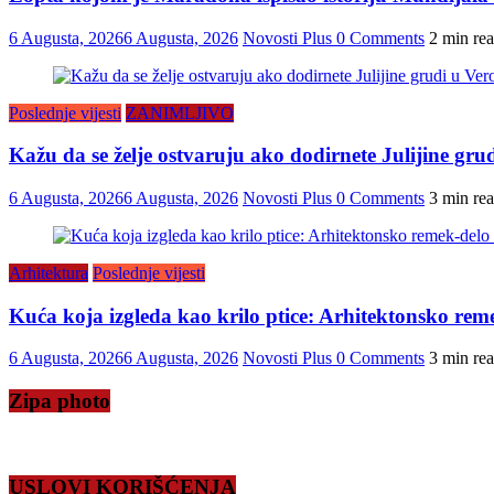
6 Augusta, 2026
6 Augusta, 2026
Novosti Plus
0 Comments
2 min re
Poslednje vijesti
ZANIMLJIVO
Kažu da se želje ostvaruju ako dodirnete Julijine grud
6 Augusta, 2026
6 Augusta, 2026
Novosti Plus
0 Comments
3 min re
Arhitektura
Poslednje vijesti
Kuća koja izgleda kao krilo ptice: Arhitektonsko reme
6 Augusta, 2026
6 Augusta, 2026
Novosti Plus
0 Comments
3 min re
Zipa photo
USLOVI KORIŠĆENJA