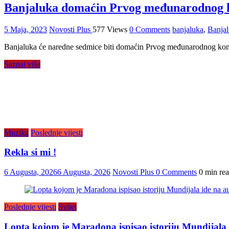
Banjaluka domaćin Prvog međunarodnog k
5 Maja, 2023
Novosti Plus
577 Views
0 Comments
banjaluka
,
Banjal
Banjaluka će naredne sedmice biti domaćin Prvog međunarodnog kongre
Saznaj više
Muzika
Poslednje vijesti
Rekla si mi !
6 Augusta, 2026
6 Augusta, 2026
Novosti Plus
0 Comments
0 min re
Poslednje vijesti
Svijet
Lopta kojom je Maradona ispisao istoriju Mundijala i