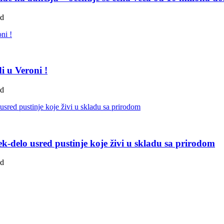
ad
i u Veroni !
ad
k-delo usred pustinje koje živi u skladu sa prirodom
ad