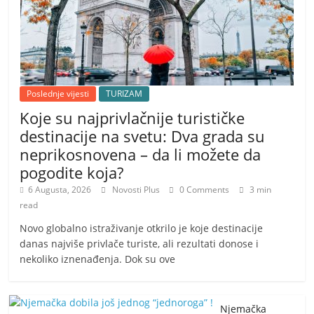
Poslednje vijesti
TURIZAM
Koje su najprivlačnije turističke
destinacije na svetu: Dva grada su
neprikosnovena – da li možete da
pogodite koja?
6 Augusta, 2026
Novosti Plus
0 Comments
3 min
read
Novo globalno istraživanje otkrilo je koje destinacije
danas najviše privlače turiste, ali rezultati donose i
nekoliko iznenađenja. Dok su ove
Njemačka