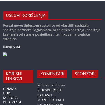
USLOVI KORIŠĆENJA
Portal novostiplus.org sastoji se od vlastitih sadržaja,
sadržaja partnera i oglašivača, besplatnih sadržaja , sadržaja
kreiranih od strane posjetilaca , te linkova na vanjske
stranice.
IMPRESUM
KORISNI
KOMENTARI
SPONZORI
LINKOVI
Milorad curcic
na
O NAMA
KINESKE KOPIJE
LJUDI
SATOVA NE
KULTURA
MOŽETE OTKRITI
PUTOVANJA
GOLIM OKOM !!!