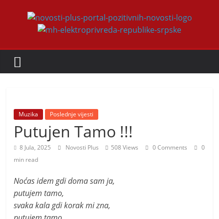
Skip
to
Novosti
content
Plus
P
o
r
Muzika
Poslednje vijesti
t
Putujen Tamo !!!
a
8 Jula, 2025
Novosti Plus
508 Views
0 Comments
0
l
min read
p
o
Noćas idem gdi doma sam ja,
putujem tamo,
z
svaka kala gdi korak mi zna,
i
putujem tamo,