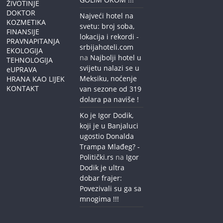
ŽIVOTINJE
DOKTOR
Najveći hotel na
KOZMETIKA
svetu: broj soba,
FINANSIJE
lokacija i rekordi -
PRAVNAPITANJA
srbijahoteli.com
EKOLOGIJA
na
Najbolji hotel u
TEHNOLOGIJA
svijetu nalazi se u
eUPRAVA
Meksiku, noćenje
HRANA KAO LIJEK
KONTAKT
van sezone od 319
dolara pa naviše !
Ko je Igor Dodik,
koji je u Banjaluci
ugostio Donalda
Trampa Mlađeg? -
Politički.rs
na
Igor
Dodik je ultra
dobar frajer:
Povezivali su ga sa
mnogima !!!